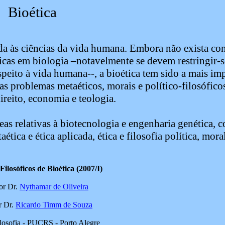
Bioética
cada às ciências da vida humana. Embora não exista co
ficas em biologia –notavelmente se devem restringir-s
eito à vida humana--, a bioética tem sido a mais imp
s problemas metaéticos, morais e político-filosófico
ireito, economia e teologia.
as relativas à biotecnologia e engenharia genética, 
ética e ética aplicada, ética e filosofia política, moral
ilosóficos de Bioética (2007/I)
or Dr.
Nythamar de Oliveira
r Dr.
Ricardo Timm de Souza
osofia - PUCRS - Porto Alegre