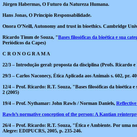
Jürgen Habermas, O Futuro da Natureza Humana.
Hans Jonas, O Princípio Responsabilidade.
Onora O’Neill, Autonomy and trust in bioethics. Cambridge Unive
Ricardo Timm de Souza, "
Bases filosóficas da bioética e sua c
Periódicos da Capes)
C R O N O G R A M A
22/3 – Introdução geral: proposta da disciplina (Profs. Ricardo e
29/3 – Carlos Naconecy, Ética Aplicada aos Animais s. 602, pr. 40
12/4 – Prof. Ricardo: R.T. Souza, "Bases filosóficas da bioética 
2 (2005)
19/4 – Prof. Nythamar: John Rawls / Norman Daniels,
Reflectiv
Rawls’s normative conception of the person: A Kantian reinterpr
26/4 – Prof. Ricardo: R.T. Souza, "Ética e Ambiente. Por uma no
Alegre: EDIPUCRS, 2005, p. 235-246.