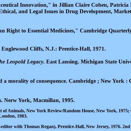
tical Innovation," in Jillian Claire Cohen, Patricia 
 Ethical, and Legal Issues in Drug Development, Marke
 Right to Essential Medicines," Cambridge Quarterly
. Englewood Cliffs, N.J.: Prentice-Hall, 1971.
the Leopold Legacy
. East Lansing. Michigan State Unive
ward a morality of consequence. Cambridge ; New York 
s. Nerw York, Macmillan, 1995.
ment of Animals, New York Review/Random House, New York, 1975;
 London, 1983.
-editor with Thomas Regan), Prentice-Hall, New Jersey, 1976. 2nd r