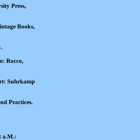
ity Press,
intage Books,
.
o: Rocco,
rt:
Suhrkamp
nd Practices.
t a.M.: