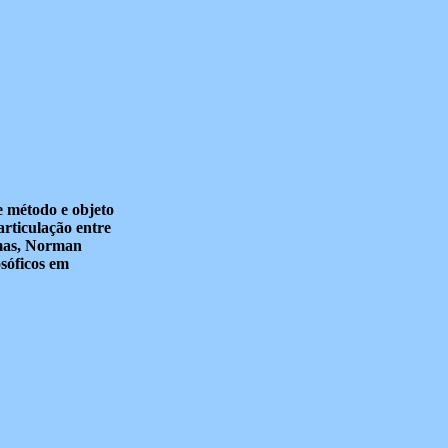
e método e objeto
 articulação entre
rmas, Norman
osóficos em