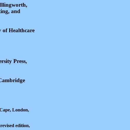
Illingworth,
ting, and
 of Healthcare
rsity Press,
: Cambridge
 Cape, London,
evised edition,