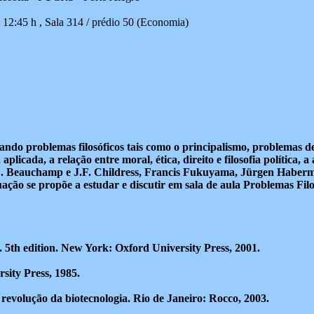
- 12:45 h , Sala 314 / prédio 50 (Economia)
ando problemas filosóficos tais como o principalismo, problemas d
aplicada, a relação entre moral, ética, direito e filosofia política, a
e T.L. Beauchamp e J.F. Childress, Francis Fukuyama, Jürgen Habe
ação se propõe a estudar e discutir em sala de aula Problemas Fil
. 5th edition. New York: Oxford University Press, 2001.
ity Press, 1985.
evolução da biotecnologia. Rio de Janeiro: Rocco, 2003.