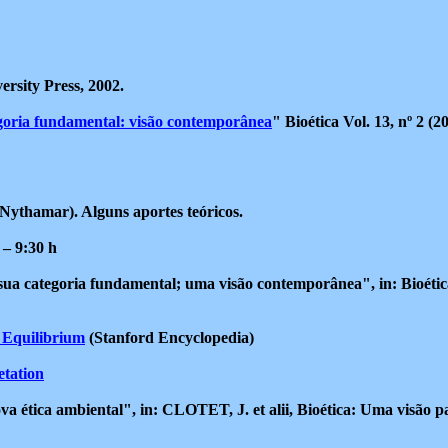
rsity Press, 2002.
ategoria fundamental: visão contemporânea
" Bioética Vol. 13, nº 2 (2
 Nythamar). Alguns aportes teóricos.
 – 9:30 h
e sua categoria fundamental; uma visão contemporânea", in: Bioétic
e Equilibrium
(Stanford Encyclopedia)
etation
va ética ambiental", in: CLOTET, J. et alii, Bioética: Uma visão 