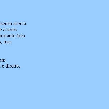
nsenso acerca
e a seres
ortante área
s, mas
com
 e direito,