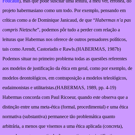
Foucault
), mas que pode suscitar uma leitura, a meu ver, errônea, do
projeto habermasiano como um todo. Por exemplo, pensando em
críticas como a de Dominique Janicaud, de que “
Habermas n’a pas
compris Nietzsche
”, podemos pôr tudo a perder com relação a
leituras que Habermas nos oferece de outros pensadores políticos,
tais como Arendt, Castoriadis e Rawls.(HABERMAS, 1987b)
Podemos situar no primeiro problema todas as questões referentes
aos modelos de justificação da ética em geral, como por exemplo, de
modelos deontológicos, em contraposição a modelos teleológicos,
eudaimonistas e utilitaristas.(HABERMAS, 1989, pp. 4-19)
Habermas concorda com Paul Ricoeur, quando este observa que a
distinção entre uma meta-ética (formal, procedimental) e uma ética
normativa (substantiva) permanece tão problemática quanto
arbitrária, a menos que visemos a uma ética aplicada (concreta),