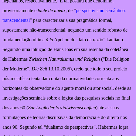
hegelianos, respectivamente). É tal postura que denomino,
provisoriamente e
faute de mieux
, de “
perspectivismo semântico-
transcendental
” para caracterizar a sua pragmática formal,
supostamente não-transcendental, negando um sentido robusto de
fundamentação última
à la
Apel ou de “fato da razão” kantiano.
Seguindo uma intuição de Hans Joas em sua resenha da coletânea
de Habermas
Zwischen Naturalismus und Religion
(“Die Religion
der Moderne”,
Die Zeit
13.10.2005), creio que todo o seu projeto
pós-metafísico tenta dar conta da normatividade correlata aos
horizontes do observador e do agente moral ou ator social, desde as
investigações seminais sobre a lógica das pesquisas sociais no final
dos anos 60 (
Zur Logik der Sozialwissenschaften
) até as suas
formulações de teorias discursivas da democracia e do direito nos
anos 90. Segundo tal “dualismo de perspectivas”, Habermas logra