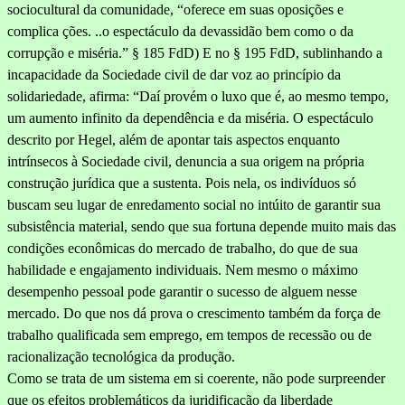
sociocultural da comunidade, “oferece em suas oposições e
complica ções. ..o espectáculo da devassidão bem como o da
corrupção e miséria.” § 185 FdD) E no § 195 FdD, sublinhando a
incapacidade da Sociedade civil de dar voz ao princípio da
solidariedade, afirma: “Daí provém o luxo que é, ao mesmo tempo,
um aumento infinito da dependência e da miséria. O espectáculo
descrito por Hegel, além de apontar tais aspectos enquanto
intrínsecos à Sociedade civil, denuncia a sua ori­gem na própria
construção jurídica que a sustenta. Pois nela, os in­divíduos só
buscam seu lugar de enredamento social no intúito de ga­rantir sua
subsistência material, sendo que sua fortuna depende mui­to mais das
condições econômicas do mercado de trabalho, do que de sua
habilidade e engajamento individuais. Nem mesmo o máximo
desem­penho pessoal pode garantir o sucesso de alguem nesse
mercado. Do que nos dá prova o crescimento também da força de
trabalho qualifi­cada sem emprego, em tempos de recessão ou de
racionalização tecno­lógica da produção.
Como se trata de um sistema em si coerente, não pode surpreender
que os efeitos problemáticos da juridificação da liberdade