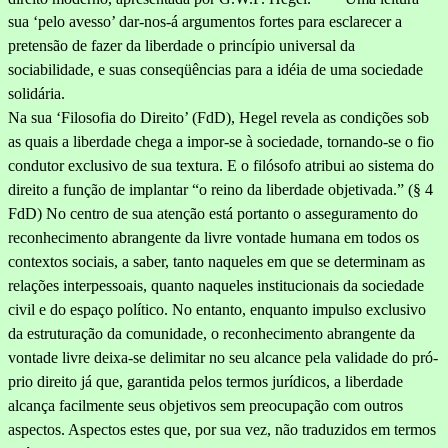
sua ‘pelo avesso’ dar-nos-á argumentos fortes para esclarecer a
pretensão de fazer da liberdade o princípio universal da
sociabilidade, e suas conseqüências para a idéia de uma sociedade
solidária.
Na sua ‘Filosofia do Direito’ (FdD), Hegel revela as condições sob
as quais a liberdade chega a impor-se à sociedade, tornando-se o fio
condutor exclusivo de sua textura. E o filósofo atribui ao sis­tema do
direito a função de implantar “o reino da liberdade objeti­vada.” (§ 4
FdD) No centro de sua atenção está portanto o asseguramento do
reconhecimento abrangente da livre vontade humana em todos os
contextos sociais, a saber, tanto naqueles em que se determinam as
relações interpessoais, quanto naqueles institucionais da socie­dade
civil e do espaço político. No entanto, enquanto impulso exclusivo
da estruturação da comunidade, o reconhecimento abrangente da
vontade livre deixa-se delimitar no seu alcance pela validade do pró­
prio direito já que, garantida pelos termos jurídicos, a liberdade
alcança facilmente seus objetivos sem preocupação com outros
aspec­tos. Aspectos estes que, por sua vez, não traduzidos em termos