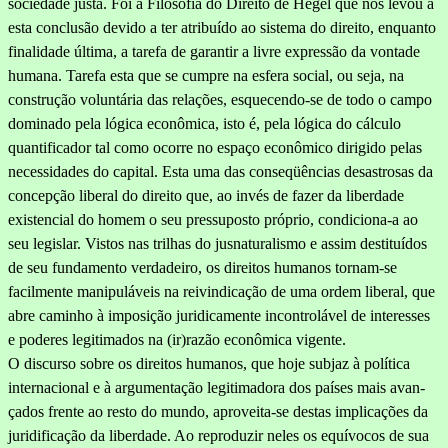
sociedade justa. Foi a Filosofia do Direito de Hegel que nos levou a
esta conclusão devido a ter atribuído ao sistema do direito, enquanto
finalidade última, a tarefa de garantir a livre expressão da vontade
humana. Tarefa esta que se cumpre na esfera social, ou seja, na
construção voluntária das relações, esquecendo-se de todo o campo
dominado pela lógica econômica, isto é, pela lógica do cálculo
quantificador tal como ocorre no espaço econômico dirigido pelas
necessidades do ca­pital. Esta uma das conseqüências desastrosas da
concepção liberal do direito que, ao invés de fazer da liberdade
existencial do homem o seu pressuposto próprio, condiciona-a ao
seu legislar. Vistos nas trilhas do jusnaturalismo e assim destituídos
de seu fundamento verdadeiro, os direitos humanos tornam-se
facilmente manipuláveis na reivindicação de uma ordem liberal, que
abre caminho à imposição juridicamente in­controlável de interesses
e poderes legitimados na (ir)razão econômica vigente.
O discurso sobre os direitos humanos, que hoje subjaz à polí­tica
internacional e à argumentação legitimadora dos países mais avan­
çados frente ao resto do mundo, aproveita-se destas implicações da
juridificação da liberdade. Ao reproduzir neles os equívocos de sua