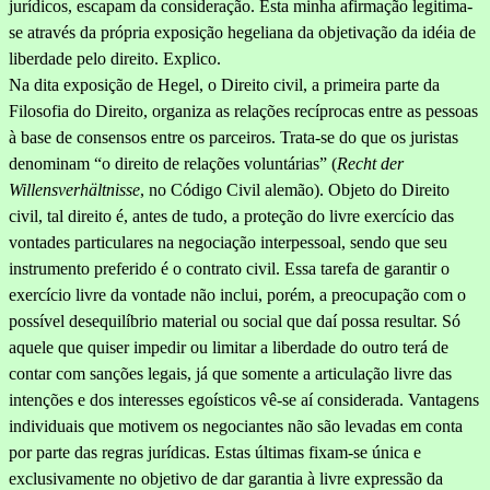
jurí­dicos, escapam da consideração. Esta minha afirmação legitima-
se atra­vés da própria exposição hegeliana da objetivação da idéia de
liber­dade pelo direito. Explico.
Na dita exposição de Hegel, o Direito civil,
a primeira parte da
Filosofia do Direito,
organiza as relações recíprocas entre as pes­soas
à base de consensos entre os parceiros. Trata-se do que os ju­ristas
denominam “o direito de relações voluntárias” (
Recht der
Willensverhältnisse
, no Código Civil alemão). Objeto do Direito
civil, tal direito é, antes de tudo, a proteção do livre exercício das
von­tades particulares na negociação interpessoal, sendo que seu
instru­mento preferido é o contrato civil. Essa tarefa de garantir o
exer­cício livre da vontade não inclui, porém, a preocupação com o
possí­vel desequilíbrio material ou social que daí possa resultar. Só
aque­le que quiser impedir ou limitar a liberdade do outro terá de
contar com sanções legais, já que somente a articulação livre das
intenções e dos interesses egoísticos vê-se aí considerada. Vantagens
indivi­duais que motivem os negociantes não são levadas em conta
por parte das regras jurídicas. Estas últimas fixam-se única e
exclusivamente no objetivo de dar garantia à livre expressão da