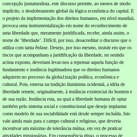
concepção jusnaturalista, este discurso permite, ao menos de modo
implícito, o desdobramento global da lógica econômica do capital. E
o pro­jeto da implementação dos direitos humanos, em nível mundial,
provoca uma instrumentalização em nome do reconhecimento de
uma liberdade que, meramente juridificada, recebe, ainda assim, o
nome de ‘liberda­de’. Difícil, por isso, desacreditar o discurso que o
utiliza com tanta ênfase. Desejo, por isso mesmo, insistir em que os
riscos que acompa­nham a juridificação da liberdade, no sentido
acima exposto, deveriam levar-nos a repensar aquela função de
fundamento e instância legitima­dora que os direitos humanos
adquirem no processo da globa1ização po­lítica, econômica e
cultural. Pois, emersa na tradição iluminista oci­dental, a idéia de
liberdade remete, originalmente, à instância exis­tencial do homem e
de sua razão. Instância esta, na qual a liberdade humana de optar
também pelo sistema social e constitucional que deseje implantar
como modelo de sua sociabilidade está desde sempre incluída. Isto
vale ainda mais para o campo cultural e religioso, que deveria
incentivar um máximo de tolerância mútua, em vez de praticar
ativida­des missionárias. Em consequência disso, o processo de