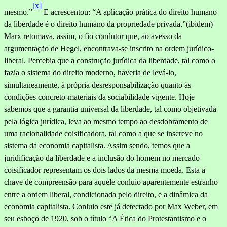
[x]
mesmo.”
E acrescentou: “A aplicação prá­tica do direito humano
da liberdade é o direito humano da proprieda­de privada.”(ibidem)
Marx retomava, assim, o fio condutor que, ao avesso da
argumentação de Hegel, encontrava-se inscrito na ordem jurídico-
liberal. Percebia que a construção jurídica da liberdade, tal como o
fazia o sistema do direito moderno, haveria de levá-lo,
simultaneamente, à própria desresponsabilização quanto às
condições con­creto-materiais da sociabilidade vigente. Hoje
sabemos que a garantia universal da liberdade, tal como objetivada
pela lógica jurídica, leva ao mesmo tempo ao desdobramento de
uma racionalidade coisificadora, tal como a que se inscreve no
sistema da economia capitalista. Assim sendo, temos que a
juridificação da liberdade e a inclusão do homem no mercado
coisificador representam os dois lados da mesma mo­eda. Esta a
chave de compreensão para aquele conluio aparentemente estranho
entre a ordem liberal, condicionada pelo direito, e a dinâ­mica da
economia capitalista. Conluio este já detectado por Max Weber, em
seu esboço de 1920, sob o título “A Ética do Protestantismo e o