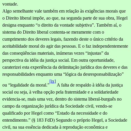
vontade.
Algo semelhante vale também em relação às exigências morais que
o Direito liberal impõe, ao que, na segunda parte de sua obra, Hegel
designa enquanto “o direito da vontade subjetiva”. Também aí, o
sistema do Direito liberal contenta-se meramente com o
cumprimento dos deveres legais, fazendo deste o único critério da
aceitabilidade mo­ral do agir das pessoas. E o faz independentemente
das conseqüências materiais, inúmeras vezes “injustas” da
perspectiva da idéia da jus­tiça social. Em outra oportunidade,
caraterizei esta experiência da delimitação jurídica dos deveres e das
responsabilidades enquanto uma “lógica da desresponsabilização”
[ix]
ou “legalidade da moral.”
A falta de respaldo à idéia da justiça
social
ou seja, à velha opção pela fraternidade e a solidariedade
evidencia-se, mais uma vez, dentro do sistema liberal-burguês no
campo da organização jurídica da Sociedade civil, vendo-se
qualificado por Hegel como “Estado da necessidade e do
entendimento.” (§ 183 FdD) Segundo o próprio Hegel, a Sociedade
civil, na sua essência dedicada à reprodução econômica e