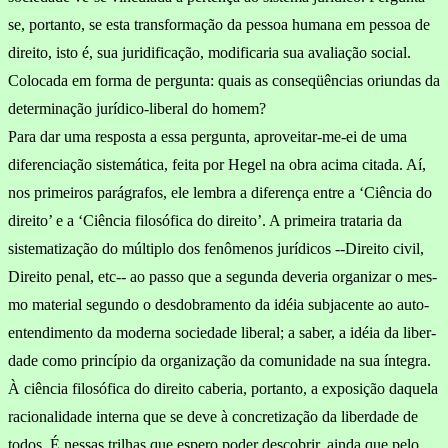
se, portanto, se esta transformação da pessoa humana em pessoa de
direito,
isto é, sua juridificação, modificaria sua avaliação so­cial.
Colocada em forma de pergunta: quais as conseqüências oriundas da
determinação jurídico-liberal do homem?
Para dar uma resposta a essa pergunta, aproveitar-me-ei de uma
diferenciação sistemática, feita por Hegel na obra acima citada. Aí,
nos primeiros parágrafos, ele lembra a diferença entre a ‘Ciência do
di­reito’ e a ‘Ciência filosófica do direito’. A primeira trataria da
sistematização do múltiplo dos fenômenos jurídicos --Direito civil,
Direito penal, etc-- ao passo que a segunda deveria organizar o mes­
mo material segundo o desdobramento da idéia subjacente ao auto-
en­tendimento da moderna sociedade liberal; a saber, a idéia da liber­
dade como princípio da organização da comunidade na sua íntegra.
À ciência filosófica do direito caberia, portanto, a exposição daquela
racionalidade interna que se deve à concretização da liberdade de
todos. É nessas trilhas que espero poder descobrir, ainda que pelo