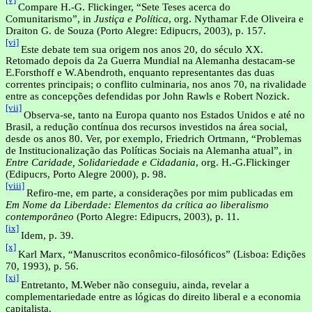
Compare H.-G. Flickinger, “Sete Teses acerca do
Comunitarismo”, in
Justiça e Política
, org. Nythamar F.de Oliveira e
Draiton G. de Souza (Porto Alegre: Edipucrs, 2003), p. 157.
[vi]
Este debate tem sua origem nos anos 20, do século XX.
Retomado de­pois da 2a Guerra Mundial
na Alemanha destacam-se
E.Forsthoff e W.Abendroth, enquanto representantes das duas
correntes principais; o conflito culminaria, nos anos 70, na rivalidade
entre as concepções defendidas por John Rawls e Robert Nozick.
[vii]
Observa-se, tanto na Europa quanto nos Estados Unidos e até no
Brasil, a redução contínua dos recursos investidos na área social,
desde os anos 80. Ver, por exemplo, Friedrich Ortmann, “Problemas
de Institucionalização das Políticas Sociais na Alemanha atual”, in
Entre Caridade, Solidariedade e Cidadania
, org. H.-G.Flickinger
(Edipucrs, Porto Alegre 2000), p. 98.
[viii]
Refiro-me, em parte, a considerações por mim publicadas
em
Em Nome
da Liberdade: Elementos da crítica ao liberalismo
contemporâneo
(Porto Alegre: Edipucrs, 2003), p. 11.
[ix]
Idem, p. 39.
[x]
Karl Marx, “Manuscritos econômico-filosóficos” (Lisboa: Edições
70, 1993), p. 56.
[xi]
Entretanto, M.Weber não conseguiu, ainda, revelar a
complementarie­dade entre as lógicas do direito liberal e a economia
capitalista.