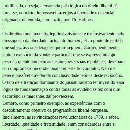
juridificada, ou seja, demarcada pela lógica do direito liberal. E
torna-se, com isto, impossível fazer jus à liberdade existencial
originária, defendida, com razão, por Th. Hobbes.
2.
Os direitos fundamentais, legitimáveis única e exclusivamente pelo
pressuposto da liberdade factual do homem,
eis o ponto de partida
que subjaz às considerações que se seguem. Conseqüentemente,
tanto o exercício da vontade particular que se expressa no agir
pessoal, quanto também as instituições sociais e políticas, deveriam
ter com­promisso incondicional com este fio condutor. Não me
parece possível duvidar da conclusividade teórica deste raciocínio.
O fato de a tradição dominante do jusnaturalismo ter invertido essa
lógica de fundamentação
contra todas as evidências
fez com que
decorrên­cias marcantes daí proviessem.
Lembro, como primeiro exemplo, as experiências com o
desdobramento objetivo da programática liberal-burguesa.
Inicialmente, as reivindicações revolucionárias de
1789, a
saber,
liberdade, igualdade e fraternidade, eram consideradas entre si