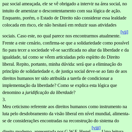
paz social ameaçada, ele se vê obriga­do a intervir na área social, no
intuito de amenizar o descontenta­mento com sua lógica de ação.
Enquanto, porém, o Estado de Direito não considerar essa lealdade
colocada em risco, ele não hesitará em redu­zir suas atividades
[vii]
sociais. Caso este, no qual parece nos encontrarmos atualmente.
Frente a este cenário, confirma-se que a solidariedade como possível
fio para tecer a sociedade vê-se sacrificada no altar da liberdade e da
igualdade, tal como se vêem articuladas pelo espírito do Direito
liberal. Repito, portanto, minha dúvida: será que a eliminação do
princípio de solidariedade e, de justiça social deve-se ao fato de aos
direitos humanos ter sido atribuída a tarefa de condicionar a
implementação da liberdade? Como se explica esta lógica que
denomino a
juridificação da liberdade
?
3.
Meu ceticismo referente aos direitos humanos como instrumento na
luta pelo desdobramento da visão liberal em nível mundial, alimenta-
se de considerações encontradas na reconstrução do sistema do
[viii]
direito moderno, apresentada por G.W.F. Hegel.
Uma leitura