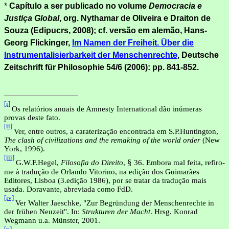
*
Capítulo a ser publicado no volume
Democracia e
Justiça Global
, org. Nythamar de Oliveira e Draiton de
Souza (Edipucrs, 2008); cf. versão em alemão, Hans-
Georg Flickinger,
Im Namen der Freiheit.
Über die
Instrumentalisierbarkeit der Menschenrechte
,
Deutsche
Zeitschrift für Philosophie 54/6 (2006): pp. 841-852.
[i]
Os relatórios anuais de Amnesty International dão inúmeras
provas deste fato.
[ii]
Ver, entre outros, a caraterização encontrada em S.P.Huntington,
The clash of civilizations and the remaking of the world order
(New
York, 1996).
[iii]
§
G.W.F.Hegel,
Filosofia do Direito
,
36. Embora mal feita, refiro-
me à tradução de Orlando Vitorino, na edição dos Guimarães
Editores, Lisboa (3.edição 1986), por se tratar da tradução mais
usada. Doravante, abreviada como FdD.
[iv]
Ver Walter Jaeschke, "Zur Begründung der Menschenrechte in
der frühen Neuzeit". In:
Strukturen der Macht
. Hrsg. Konrad
Wegmann u.a. Münster, 2001.
[v]