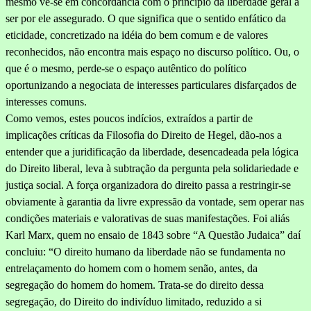
mesmo vê-se em concordância com o princípio da liberdade geral a
ser por ele assegurado. O que signi­fica que o sentido enfático da
eticidade, concretizado na idéia do bem comum e de valores
reconhecidos, não encontra mais espaço no dis­curso político. Ou, o
que é o mesmo, perde-se o espaço autêntico do político
oportunizando a negociata de interesses particulares dis­farçados de
interesses comuns.
Como vemos, estes poucos indícios, extraídos a partir de
implicações críticas da Filosofia do Direito de Hegel, dão-nos a
entender que a juridificação da liberdade, desencadeada pela lógica
do Direito li­beral, leva à subtração da pergunta pela solidariedade e
justiça so­cial. A força organizadora do direito passa a restringir-se
obvia­mente à garantia da livre expressão da vontade, sem operar nas
condições materiais e valorativas de suas manifestações. Foi aliás
Karl Marx, quem
no ensaio de 1843 sobre “A Questão Judaica”
daí
con­cluiu: “O direito humano da liberdade não se fundamenta no
entrela­çamento do homem com o homem senão, antes, da
segregação do homem do homem. Trata-se do direito dessa
segregação, do Direito do indivíduo limitado, reduzido a si