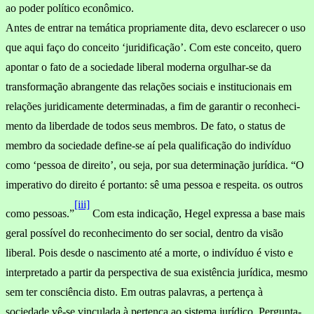
ao poder político econômico.
Antes de entrar na temática propriamente dita, devo esclarecer o uso
que aqui faço do conceito ‘juridificação’. Com este conceito, quero
apontar o fato de a sociedade liberal moderna orgulhar-se da
transformação abrangente das relações sociais e institucionais em
relações juridicamente determinadas, a fim de garantir o reconheci­
mento da liberdade de todos seus membros. De fato, o status de
membro da sociedade define-se aí pela qualificação do indivíduo
como ‘pessoa de direito’, ou seja, por sua determinação jurídica. “O
im­perativo do direito é portanto: sê uma pessoa e respeita. os outros
[iii]
como pessoas.”
Com esta indicação, Hegel expressa a base mais
geral possível do reconhecimento do ser social, dentro da visão
liberal. Pois desde o nascimento até a morte, o indivíduo é visto e
interpretado a partir da perspectiva de sua existência jurídica, mesmo
sem ter consciência disto. Em outras palavras, a pertença à
sociedade vê-se vinculada à pertença ao sistema jurídico. Pergunta-