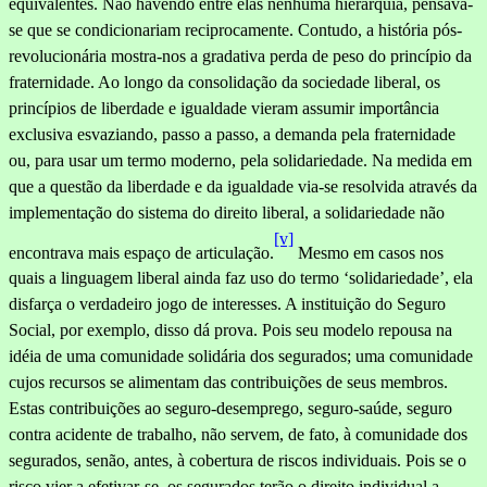
equivalentes. Não havendo entre elas nenhuma hierarquia, pensava-
se que se condicionariam reciprocamente. Contudo, a história pós-
revolucionária mostra-nos a gradativa perda de peso do princípio da
fraternidade. Ao longo da consolidação da sociedade liberal, os
princípios de liberdade e igualdade vieram assumir importância
exclusiva esvaziando, passo a passo, a demanda pela fraternidade
ou, para usar um termo moderno, pela solidariedade. Na medida em
que a questão da liberdade e da igualdade via-se resolvida através da
implementação do sistema do direito liberal, a solidariedade não
[v]
encontrava mais espaço de articulação.
Mesmo em casos nos
quais a linguagem liberal ainda faz uso do termo ‘solidariedade’, ela
disfarça o verdadeiro jogo de interesses. A instituição do Seguro
Social, por exemplo, disso dá prova. Pois seu modelo repousa na
idéia de uma comunidade solidária dos segurados; uma comunidade
cujos recursos se alimentam das contribuições de seus membros.
Estas contribuições
ao seguro-desemprego, seguro-saúde, seguro
contra acidente de trabalho, não servem, de fato, à comunidade dos
segurados, senão, antes, à cobertura de riscos individuais. Pois se o
risco vier a efetivar-se, os segurados terão o direito individual a