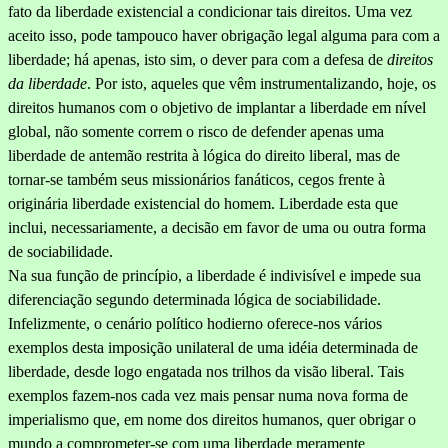
fato da liberdade existencial a condicionar tais direitos. Uma vez
aceito isso, pode tampouco haver obrigação legal alguma para com a
liberdade; há apenas, isto sim, o dever para com a defesa de
direitos
da liber­dade
. Por isto, aqueles que vêm instrumentalizando, hoje, os
direitos humanos com o objetivo de implantar a liberdade em nível
global, não somente correm o risco de defender apenas uma
liberdade de antemão restrita à lógica do direito liberal, mas de
tornar-se também seus missionários fanáticos, cegos frente à
originária liberdade existen­cial do homem. Liberdade esta que
inclui, necessariamente, a decisão em favor de uma ou outra forma
de sociabilidade.
Na sua função de princípio, a liberdade é indivisível e impede sua
diferenciação segundo determinada lógica de sociabilidade.
Infelizmente, o cenário político hodierno oferece-nos vários
exemplos desta imposição unilateral de uma idéia determinada de
liberdade, desde logo engatada nos trilhos da visão liberal. Tais
exemplos fa­zem-nos cada vez mais pensar numa nova forma de
imperialismo que, em nome dos direitos humanos, quer obrigar o
mundo a comprometer-se com uma liberdade meramente