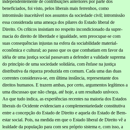
independentemente de contribuições anteriores por parte dos
beneficiados, foi visto, pelos liberais mais ferrenhos, como
intromissão inaceitável nos assuntos da sociedade civil; intromissão
essa considerada uma ameaça dos pilares do Estado liberal de
Direito. Os críticos insistiam no respeito incondicionado da supre­
macia do direito de liberdade e igualdade, sem preocupar-se com
suas consequências injustas na esfera da sociabilidade material-
econômica e cultural; ao passo que os que combatiam em favor da
idéia de uma justiça social passavam a defender a validade suprema
do princípio de uma sociedade solidária, com ênfase na justiça
distributiva da rique­za produzida em comum. Cada uma das duas
correntes considerava-se, em última instância, representante dos
direitos humanos. E trazem am­bas, por certo, argumentos legítimos a
uma discussao que não chega, até hoje, a um resultado unívoco.
Ao que tudo indica, as experiências recentes na maioria dos Estados
liberais do Ocidente evidenciam a complementariedade constitutiva
entre a concepção do Estado de Direi­to e aquela do Estado de Bem-
estar social. Pois, na medida em que o Estado liberal de Direito vê a
lealdade da população para com seu próprio sistema e, com isso, a