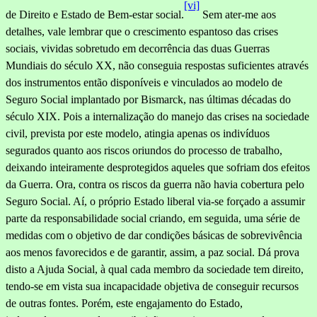
[vi]
de Direito e Estado de Bem-estar social.
Sem ater-me aos
detalhes, vale lembrar que o crescimento espantoso das crises
sociais, vivi­das sobretudo em decorrência das duas Guerras
Mundiais do século XX, não conseguia respostas suficientes através
dos instrumentos então disponíveis e vinculados ao modelo de
Seguro Social implantado por Bismarck, nas últimas décadas do
século XIX. Pois a internalização do manejo das crises na sociedade
civil, prevista por este modelo, atingia apenas os indivíduos
segurados quanto aos riscos oriundos do processo de trabalho,
deixando inteiramente desprotegidos aque­les que sofriam dos efeitos
da Guerra. Ora, contra os riscos da guerra não havia cobertura pelo
Seguro Social. Aí, o próprio Estado liberal via-se forçado a assumir
parte da responsabilidade social criando, em seguida, uma série de
medidas com o objetivo de dar condições básicas de sobrevivência
aos menos favorecidos e de garan­tir, assim, a paz social. Dá prova
disto a Ajuda Social, à qual cada membro da sociedade tem direito,
tendo-se em vista sua incapacidade objetiva de conseguir recursos
de outras fontes. Porém, este engajamento do Estado,