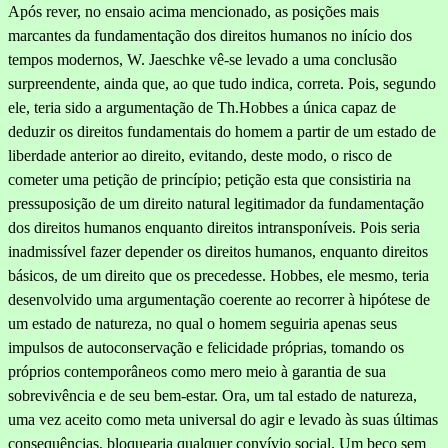
Após rever, no ensaio acima mencionado, as posições mais
marcantes da fundamentação dos direitos humanos no início dos
tempos modernos, W. Jaeschke vê-se levado a uma conclusão
surpreendente, ainda que, ao que tudo indica, correta. Pois, segundo
ele, teria sido a argumentação de Th.Hobbes a única capaz de
deduzir os direitos fundamentais do homem a partir de um estado de
liberdade anterior ao direito, evi­tando, deste modo, o risco de
cometer uma petição de princípio; petição esta que consistiria na
pressuposição de um direito natural legitimador da fundamentação
dos direitos humanos enquanto direitos intransponíveis. Pois seria
inadmissível fazer depender os direitos humanos, enquanto direitos
básicos, de um direito que os precedesse. Hobbes, ele mesmo, teria
desenvolvido uma argumentação coerente ao recorrer à hipótese de
um estado de natureza, no qual o homem seguiria apenas seus
impulsos de autoconservação e felicidade próprias, tomando os
próprios contemporâneos como mero meio à garantia de sua
sobrevivência e de seu bem-estar. Ora, um tal estado de natureza,
uma vez aceito como meta universal do agir e levado às suas últimas
consequências, bloquearia qualquer convívio social. Um beco sem