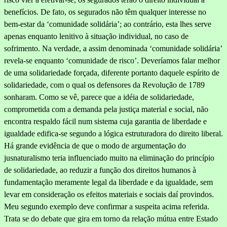
benefícios. De fato, os se­gurados não têm qualquer interesse no
bem-estar da ‘comunidade soli­dária’; ao contrário, esta lhes serve
apenas enquanto lenitivo à situação individual, no caso de
sofrimento. Na verdade, a assim deno­minada ‘comunidade solidária’
revela-se enquanto ‘comunidade de risco’. Deveríamos falar melhor
de uma solidariedade forçada, dife­rente portanto daquele espírito de
solidariedade, com o qual os de­fensores da Revolução de 1789
sonharam. Como se vê, parece que a idéia de solidariedade,
comprometida com a demanda pela justiça ma­terial e social, não
encontra respaldo fácil num sistema cuja ga­rantia de liberdade e
igualdade edifica-se segundo a lógica estruturadora do direito liberal.
Há grande evidência de que o modo de argumentação do
jusnaturalismo teria influenciado muito na eliminação do princípio
de solidariedade, ao reduzir a função dos direitos humanos à
fundamentação meramente legal da liberdade e da igualdade, sem
levar em consideração os efeitos materiais e sociais daí pro­vindos.
Meu segundo exemplo deve confirmar a suspeita acima referida.
Trata se do debate que gira em torno da relação mútua entre Estado