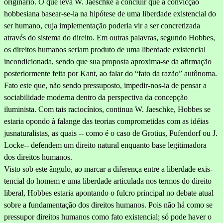
origi­nário. O que leva W. Jaeschke a concluir que a convicção
hobbesiana basear-se-ia na hipótese de uma liberdade existencial do
ser humano, cuja implementação poderia vir a ser concretizada
através do sistema do direito. Em outras palavras, segundo Hobbes,
os direitos humanos seriam produto de uma liberdade existencial
incondicionada, sendo que sua proposta aproxima-se da afirmação
posteriormente feita por Kant, ao falar do “fato da razão” autônoma.
Fato este que, não sendo pres­suposto, impedir-nos-ia de pensar a
sociabilidade moderna dentro da perspectiva da concepção
iluminista. Com tais raciocínios, continua W. Jaeschke, Hobbes se
estaria opondo à falange das teorias comprometidas com as idéias
jusnaturalistas, as quais -- como é o caso de Grotius, Pufendorf ou J.
Locke-- defendem um direito natural enquanto base legitimadora
dos direitos humanos.
Visto sob este ângulo, ao marcar a diferença entre a liberdade exis­
tencial do homem e uma liberdade articulada nos termos do direito
liberal, Hobbes estaria apontando o fulcro principal no debate atual
sobre a fundamentação dos direitos humanos. Pois não há como se
pres­supor direitos humanos como fato existencial; só pode haver o