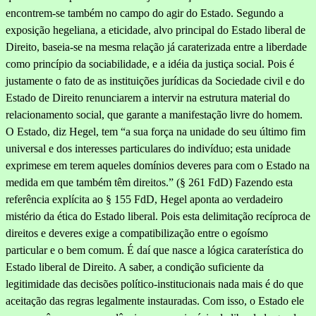
encontrem-se também no campo do agir do Estado. Segundo a
exposição hegeliana, a eticidade, alvo principal do Estado liberal de
Direito, baseia-se na mesma relação já caraterizada entre a liberdade
como princípio da sociabilidade, e a idéia da justiça social. Pois é
justamente o fato de as instituições jurídicas da Sociedade civil e do
Estado de Direi­to renunciarem a intervir na estrutura material do
relacionamento social, que garante a manifestação livre do homem.
O Estado, diz Hegel, tem “a sua força na unidade do seu último fim
universal e dos interesses particulares do indivíduo; esta unidade
exprimese em te­rem aqueles domínios deveres para com o Estado na
medida em que também têm direitos.” (§ 261 FdD) Fazendo esta
referência explícita ao § 155 FdD, Hegel aponta ao verdadeiro
mistério da ética do Estado liberal. Pois esta delimitação recíproca de
direitos e deveres exige a compatibilização entre o egoísmo
particular e o bem comum. É daí que nasce a lógica caraterística do
Estado liberal de Direito. A sa­ber, a condição suficiente da
legitimidade das decisões político-institucionais nada mais é do que
aceitação das regras legalmente in­stauradas. Com isso, o Estado ele