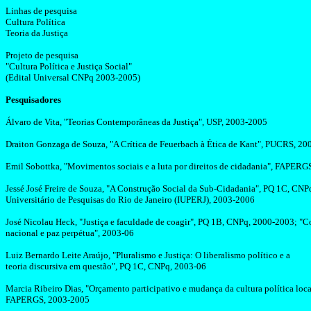
Linhas de pesquisa
Cultura Política
Teoria da Justiça
Projeto de pesquisa
"Cultura Política e Justiça Social"
(Edital Universal CNPq 2003-2005)
Pesquisadores
Álvaro de
Vita
, "Teorias Contemporâneas da Justiça", USP, 2003-2005
Draiton
Gonzaga de Souza, "A Crítica de
Feuerbach
à Ética de Kant", PUCRS, 20
Emil
Sobottka
, "Movimentos sociais e a luta por direitos de cidadania", FAPER
Jessé José Freire de Souza, "A Construção Social da Sub-Cidadania", PQ 1C, CNPq
Universitário de Pesquisas do Rio de Janeiro (IUPERJ), 2003-2006
José Nicolau
Heck
, "Justiça e faculdade de coagir", PQ 1B, CNPq, 2000-2003; "
Co
nacional e paz perpétua", 2003-06
Luiz Bernardo Leite Araújo, "Pluralismo e Justiça: O liberalismo político e a
teoria discursiva em questão", PQ 1C, CNPq, 2003-06
Marcia
Ribeiro Dias, "Orçamento participativo e mudança da cultura política loca
FAPERGS, 2003-2005