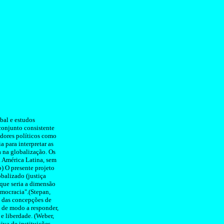
obal e estudos
conjunto consistente
adores políticos como
a para interpretar as
a na globalização. Os
a América Latina, sem
b) O presente projeto
balizado (justiça
 que seria a dimensão
emocracia".(
Stepan
,
r, das concepções de
) de modo a responder,
 e liberdade. (Weber,
iva de instituições