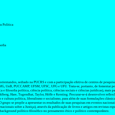
a Política
sofia
orientandos
, sediado na PUCRS e com a participação efetiva de centros de pesquisa
FMG,
UnB
, PUCCAMP, UFSM, UFSC, UFG e UFU. Trata-se, portanto, de fomentar pe
ica e filosofia política, ciência política, ciências sociais e ciências jurídicas), mais
hlberg
,
Hare
,
Tugendhat
, Taylor,
Höffe
e
Kersting
. Procurar-se-á desenvolver reflexõ
 cultura política, liberalismo e socialismo, para além de suas formulações clássicas
O
grupo se propõe a apresentar os resultados de suas pesquisas em eventos naciona
nacionais sobre a Justiça), através da publicação de livros e artigos em revistas esp
 background político-filosófico no pensamento ético e político contemporâneo.