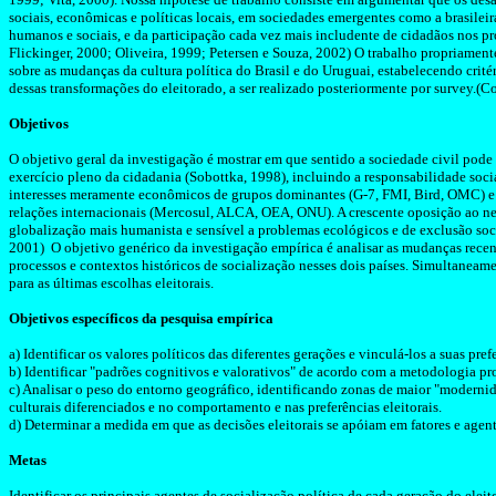
sociais, econômicas e políticas locais, em sociedades emergentes como a brasileir
humanos e sociais, e da participação cada vez mais
includente
de cidadãos nos pr
Flickinger
, 2000; Oliveira, 1999;
Petersen
e Souza, 2002) O trabalho propriament
sobre as mudanças da cultura política do Brasil e do Uruguai, estabelecendo crité
dessas transformações do eleitorado, a ser realizado posteriormente por
survey
.(C
Objetivos
O
objetivo geral da investigação é mostrar em que sentido a sociedade civil pode 
exercício pleno da cidadania (
Sobottka
, 1998), incluindo a responsabilidade soci
interesses meramente econômicos de grupos dominantes (G-7, FMI,
Bird
, OMC) e
relações internacionais (Mercosul, ALCA, OEA, ONU). A crescente oposição ao n
globalização mais humanista e sensível a problemas ecológicos e de exclusão soc
2001) O objetivo genérico da investigação empírica é analisar as mudanças recen
processos e contextos históricos de socialização nesses dois países. Simultaneamen
para as últimas escolhas eleitorais.
Objetivos específicos da pesquisa empírica
a)
Identificar os valores políticos das diferentes gerações e vinculá-los a suas prefe
b) Identificar "padrões
cognitivos e valorativos" de acordo com a metodologia pr
c) Analisar o peso do entorno geográfico, identificando zonas de maior "modernid
culturais diferenciados e no comportamento e nas preferências eleitorais.
d) Determinar a medida em que as decisões eleitorais se apóiam em fatores e agent
Metas
Identificar
os principais agentes de socialização política de cada geração do eleito