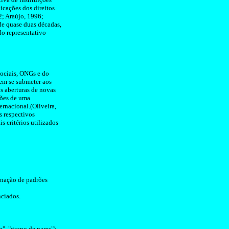
icações dos direitos
2; Araújo, 1996;
de quase duas décadas,
do representativo
sociais,
ONGs
e do
sem se submeter aos
is aberturas de novas
ções de uma
rnacional.(Oliveira,
s respectivos
s critérios utilizados
inação de padrões
nciados.
a", "grupo de pares"),