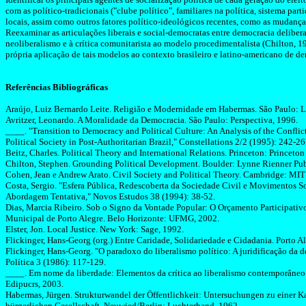
com as
político-tradicionais
("clube político", familiares na política, sistema pa
locais, assim como outros fatores
político-ideológicos
recentes, como as mudanças 
Reexaminar as articulações liberais e social-democratas entre democracia deliber
neoliberalismo e à crítica
comunitarista
ao modelo
procedimentalista
(
Chilton
, 1
própria aplicação de tais modelos ao contexto brasileiro e latino-americano de d
Referências
Bibliográficas
Araújo
, Luiz Bernardo Leite. Religião e Modernidade em
Habermas
. São Paulo: 
Avritzer
, Leonardo. A Moralidade da Democracia. São Paulo: Perspectiva, 1996.
____. "Transition to Democracy and Political Culture: An Analysis of the Conflic
Political Society in Post-Authoritarian Brazil," Constellations 2/2 (1995): 242-26
Beitz, Charles. Political Theory and International Relations. Princeton: Princeton
Chilton, Stephen. Grounding Political Development. Boulder: Lynne Rienner Pub
Cohen, Jean e Andrew Arato. Civil Society and Political Theory. Cambridge: MIT 
Costa, Sergio.
"Esfera Pública, Redescoberta da Sociedade Civil e Movimentos So
Abordagem Tentativa
,"
Novos Estudos 38 (1994): 38-52.
Dias,
Marcia
Ribeiro. Sob o Signo da Vontade Popular: O Orçamento Participativ
Municipal de Porto Alegre.
Belo Horizonte: UFMG, 2002.
Elster, Jon. Local Justice. New York: Sage, 1992.
Flickinger
,
Hans-Georg
(org.) Entre Caridade, Solidariedade e Cidadania. Porto A
Flickinger
,
Hans-Georg
. "O paradoxo do liberalismo político: A
juridificação
da de
Política
3
(1986): 117-129.
____. Em nome da liberdade: Elementos da crítica ao liberalismo contemporâneo.
Edipucrs
, 2003.
Habermas
,
Jürgen
.
Strukturwandel
der
Öffentlichkeit
:
Untersuchungen
zu
einer
Ka
bürgerlichen
Gesellschaft
.
Neuwied/Berlin: Luchterhand, 1962.