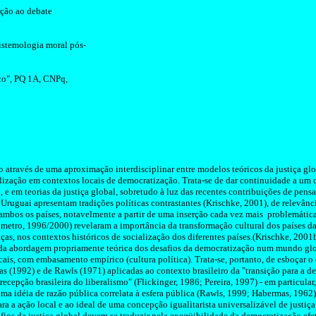
ção ao debate
istemologia moral pós-
co", PQ 1A, CNPq,
do através de uma aproximação interdisciplinar entre modelos teóricos da justiça gl
alização em contextos locais de democratização. Trata-se de dar continuidade a um 
, e em teorias da justiça global, sobretudo à luz das recentes contribuições de pens
o Uruguai apresentam tradições políticas contrastantes (
Krischke
, 2001), de relevânci
 ambos os países, notavelmente a partir de uma inserção cada vez mais problemátic
ômetro
, 1996/2000) revelaram a importância da transformação cultural dos países d
ças, nos contextos históricos de socialização dos diferentes países.(
Krischke
, 2001
o da abordagem propriamente teórica dos desafios da democratização num mundo glo
ais, com embasamento empírico (cultura política). Trata-se, portanto, de esboçar o
as
(1992) e de
Rawls
(1971) aplicadas ao contexto brasileiro da "transição para a d
ecepção brasileira do liberalismo" (
Flickinger
, 1986; Pereira, 1997) - em particula
ma idéia de razão pública correlata à esfera pública (
Rawls
, 1999;
Habermas
, 1962
ara a ação local e ao ideal de uma concepção
igualitarista
universalizável de justiça
fios da justiça global devem se traduzir pela exeqüibilidade da democratização efet