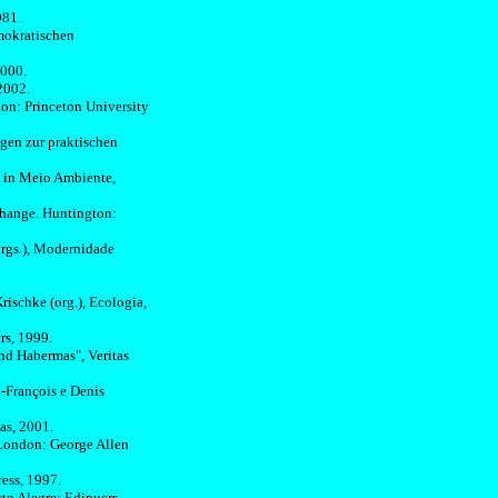
981.
emokratischen
2000.
2002.
ton: Princeton University
gen zur praktischen
"
in Meio Ambiente,
Change.
Huntington
:
rgs
.), Modernidade
rischke
(org.), Ecologia,
rs
, 1999.
nd Habermas", Veritas
n-François e Denis
as, 2001.
 London: George Allen
ress, 1997.
rto Alegre: Edipucrs,