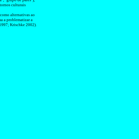
tornos
culturais
 como alternativas ao
a a problematizar a
 1997;
Krischke
2002).