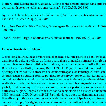
Maria
Cecilia
Maringoni
de Carvalho, "Existe conhecimento moral? Uma introdu
contemporâneo entre realistas e anti-realistas", PUCCAMP, 2003-06
Nythamar
Hilario
Fernandes de Oliveira Junior, "Autonomia e anti-realismo na ep
kantiana", PQ 2A, CNPq, 2003-2005
Paulo José
Duval
da Silva
Krischke
, "Abordagens Teóricas ao Aprendizado Políti
2003-2006
Thadeu
Weber, "Hegel e o formalismo da moral kantiana", PUCRS, 2003-2005
Caracterização do
Problema
O
problema da articulação entre teoria da justiça e cultura política é aqui enfoca
empíricos da cultura política, de forma a reavaliar a dimensão normativa da glob
de pesquisas em cultura política democrática, particularmente no Brasil e Uruguai
Rawls
,
Habermas
,
Höffe
,
Kersting
,
Beitz
,
O'Neill
e
Pogge
. Com efeito, o Brasil e 
diferenças entre os atuais processos de democratização e de mudança cultural em
estudos usuais da cultura política por método de
survey
(por exemplo,
Latinobar
contudo
estabelecer critérios adequados à interpretação das origens dessas diferen
se divide em dois grandes campos diferenciados de pesquisa integrada, a saber, 
global) e o da abordagem desses mesmos fenômenos, a partir de seus contextos loc
normativa da globalização à luz das teorias da democracia e da justiça de
Haberm
1989;
Avritzer
, 1995; Oliveira, 2002) Partindo do que pode ser denominada uma "r
liberalismo político e de uma democracia deliberativo-participativa -, propõe-se u
ao mesmo tempo, às exigências de
um
ethos
autônomo, solidário e deliberativo p
1999;
Vita
, 2000). Nossa hipótese de trabalho consiste em argumentar que os desa