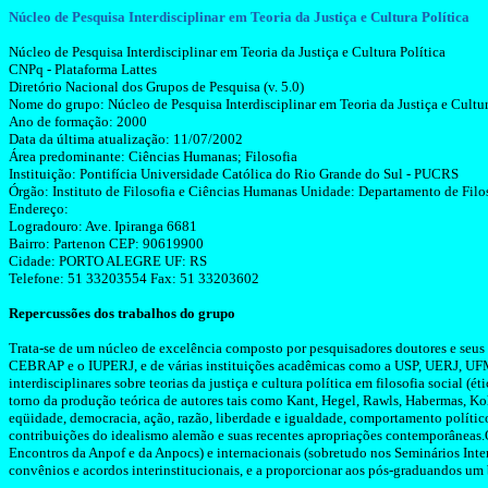
Núcleo de Pesquisa Interdisciplinar em Teoria da Justiça e Cultura Política
Núcleo de Pesquisa Interdisciplinar em Teoria da Justiça e Cultura
Política
CNPq
- Plataforma
Lattes
Diretório Nacional dos Grupos de Pesquisa (v. 5.0)
Nome do grupo: Núcleo de Pesquisa Interdisciplinar em Teoria da Justiça e Cultur
Ano de formação: 2000
Data da última atualização: 11/07/2002
Área predominante: Ciências Humanas; Filosofia
Instituição: Pontifícia Universidade Católica do Rio Grande do Sul - PUCRS
Órgão: Instituto de Filosofia e Ciências Humanas Unidade: Departamento de Filo
Endereço:
Logradouro: Ave. Ipiranga 6681
Bairro:
Partenon
CEP: 90619900
Cidade: PORTO ALEGRE UF: RS
Telefone: 51 33203554 Fax: 51 33203602
Repercussões dos trabalhos do grupo
Trata-se de um núcleo de excelência composto por pesquisadores doutores e seus
CEBRAP e o IUPERJ, e de várias instituições acadêmicas como a USP, UERJ, U
interdisciplinares sobre teorias da justiça e cultura política em filosofia social (ét
torno da produção teórica de autores tais como Kant, Hegel,
Rawls
,
Habermas
,
Ko
eqüidade, democracia, ação, razão, liberdade e igualdade, comportamento político e
contribuições do idealismo alemão e suas recentes apropriações
contemporâneas.
Encontros da
Anpof
e da
Anpocs
) e internacionais (sobretudo nos Seminários Inter
convênios e acordos
interinstitucionais
, e a proporcionar aos pós-graduandos um