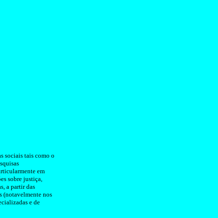
s sociais tais como o
squisas
 particularmente em
es sobre justiça,
, a partir das
is (notavelmente nos
ecializadas e de