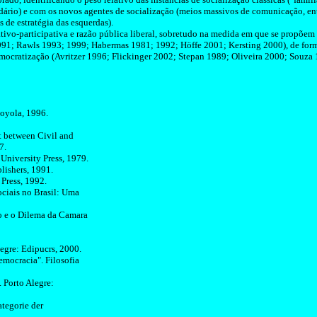
rtidário) e com os novos agentes de socialização (meios massivos de comunicação,
en
de estratégia das esquerdas).
ativo-participativa e razão pública liberal, sobretudo na medida em que se propõem
991;
Rawls
1993; 1999;
Habermas
1981; 1992;
Höffe
2001;
Kersting
2000), de form
emocratização (
Avritzer
1996;
Flickinger
2002;
Stepan
1989; Oliveira 2000; Souza
Loyola, 1996.
t between Civil and
7.
 University Press, 1979.
lishers, 1991.
Press, 1992.
ciais no Brasil: Uma
o e o Dilema da
Camara
legre:
Edipucrs
, 2000.
mocracia". Filosofia
 Porto Alegre:
tegorie
der