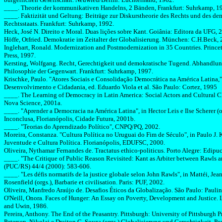
____. Theorie der kommunikativen Handelns, 2 Bänden, Frankfurt: Suhrkamp, 1
____. Faktizität und Geltung: Beiträge zur Diskurstheorie des Rechts und des d
Rechtsstaats.
Frankfurt:
Suhrkamp
, 1992.
Heck
, José N. Direito e Moral. Duas lições sobre Kant. Goiânia: Editora da UFG, 
Höffe
,
Otfried
.
Demokratie
im
Zeitalter
der
Globalisierung
.
München: C.H.Beck, 
Inglehart, Ronald. Modernization and Postmodernization in 35 Countries. Prince
Press, 1997.
Kersting, Wolfgang. Recht, Gerechtigkeit und demokratische Tugend. Abhandlun
Philosophie der Gegenwart. Frankfurt: Suhrkamp, 1997.
Krischke, Paulo.
"Atores Sociais e Consolidação Democrática na América Latina
,
Desenvolvimento e Cidadania, ed.
Eduardo Viola et al. São Paulo: Cortez, 1995
____. The Learning of Democracy in Latin America: Social Actors and Cultural 
Nova
Science
, 2001a.
____. "Aprender a Democracia na América Latina", in
Hector
Leis e
Ilse
Scherer
(
o
Inconclusa, Florianópolis, Cidade Futura, 2001b.
____. "Teorias do Aprendizado Político",
CNPQ/PQ
, 2002.
Moreira,
Constanza
. "Cultura Política no Uruguai do Fim de Século", in Paulo J.
K
Juventude e Cultura Política. Florianópolis, EDUFSC, 2000.
Oliveira,
Nythamar
Fernandes de.
Tractatus
ethico-politicus
. Porto Alegre:
Edipuc
____. "The Critique of Public Reason Revisited: Kant as Arbiter between Rawls a
(PUC/RS) 44/4 (2000): 583-606.
____. "Les défis normatifs de la justice globale selon John Rawls", in Mattéi, Jea
Rosenfield (orgs.), Barbarie et civilisation.
Paris: PUF, 2002.
Oliveira,
Manfredo
Araújo de. Desafios Éticos da Globalização.
São Paulo: Paulin
O'Neill, Onora. Faces of Hunger: An Essay on Poverty, Development and Justice.
and Uwin, 1986.
Pereira, Anthony. The End of the Peasantry. Pittsburgh: University of Pittsburgh P
Petersen, Nikolai e Draiton G. Souza (orgs.) Globalisierung und Gerechtigkeit. Po