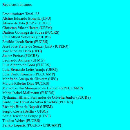
Recursos humanos
Pesquisadores Total
: 25
Alcino Eduardo
Bonella
(UFU)
Álvaro de
Vita
(USP - CEDEC)
Christian
Viktor
Hamm
(UFSM)
Draiton
Gonzaga de Souza (PUCRS)
Emil Albert
Sobottka
(PUCRS)
Ernildo
Jacob
Stein
(PUCRS)
Jessé José Freire de Souza (UnB - IUPERJ)
José Nicolau
Heck
(UFG)
Juarez Freitas (PUCRS)
Leonardo
Avritzer
(UFMG)
Luis Alberto de
Boni
(PUCRS)
Luiz Bernardo Leite
Araujo
(UERJ)
Luiz Paulo
Rouanet
(PUCCAMP)
Manfredo
Araújo de Oliveira (UFC)
Marcia
Ribeiro Dias (PUCRS)
Maria
Cecilia
Maringoni
de Carvalho (PUCCAMP)
Maria Izabel
Mallmann
(PUCRS)
Nythamar
Hilario
Fernandes de Oliveira Junior (PUCRS)
Paulo José
Duval
da Silva
Krischke
(PUCRS)
Ricardo
Bins
de
Napoli
(UFSM)
Sergio Costa (Berlin - UFSC)
Sônia Teresinha Felipe (UFSC)
Thadeu
Weber (PUCRS)
Zeljko
Loparic
(PUCRS - UNICAMP)