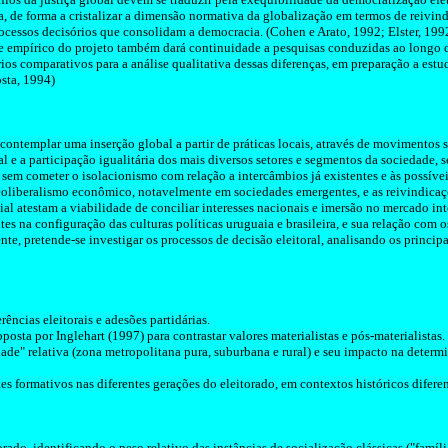
a, de forma a cristalizar a dimensão normativa da globalização em termos de reivind
ocessos decisórios que consolidam a democracia. (Cohen e
Arato
, 1992;
Elster
, 199
e empírico do projeto também dará continuidade a pesquisas conduzidas ao longo 
rios comparativos para a análise qualitativa dessas diferenças, em preparação a estu
osta, 1994)
contemplar uma inserção global a partir de práticas locais, através de movimentos 
al e a participação igualitária dos mais diversos setores e segmentos da sociedade, 
 sem cometer o
isolacionismo
com relação a intercâmbios já existentes e às possíve
eoliberalismo econômico, notavelmente em sociedades emergentes, e as reivindica
ial atestam a viabilidade de
conciliar interesses
nacionais e imersão no mercado inte
tes na configuração das culturas
políticas uruguaia e brasileira
, e sua relação com o
te, pretende-se investigar os processos de decisão eleitoral, analisando os principai
rências eleitorais e adesões partidárias.
oposta por
Inglehart
(1997) para contrastar valores materialistas e pós-materialistas.
ade" relativa (zona metropolitana pura, suburbana e rural) e seu impacto na determ
es formativos nas diferentes gerações do eleitorado, em contextos históricos difere
rado, identificando o peso relativo das instâncias de socialização clássicas ("famíli