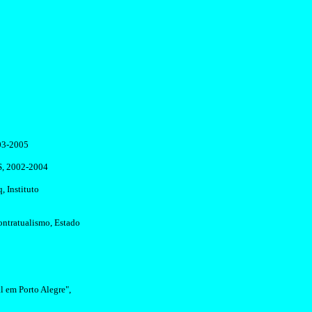
03-2005
GS, 2002-2004
, Instituto
ntratualismo
, Estado
l em Porto Alegre",