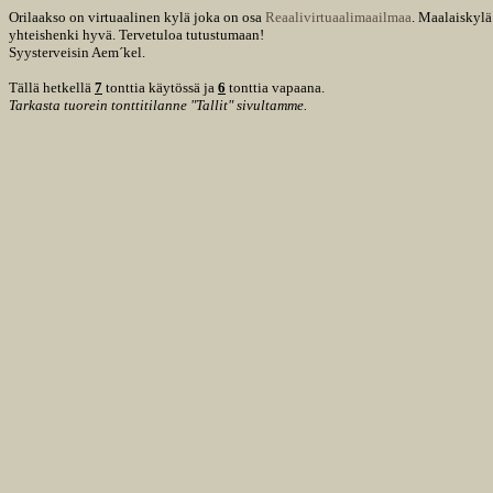
Orilaakso on virtuaalinen kylä joka on osa
Reaalivirtuaalimaailmaa
.
Maalaiskylä
yhteishenki hyvä. Tervetuloa tutustumaan!
Syysterveisin Aem´kel.
Tällä hetkellä
7
tonttia käytössä ja
6
tonttia vapaana.
Tarkasta tuorein tonttitilanne "Tallit" sivultamme.