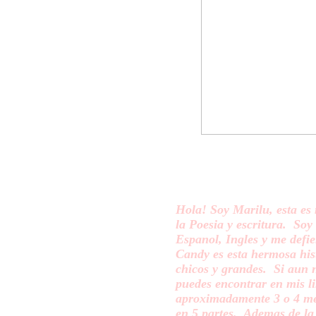
Hola! Soy Marilu, esta es
la Poesia y escritura. Soy
Espanol, Ingles y me def
Candy es esta hermosa his
chicos y grandes. Si aun no
puedes encontrar en mis l
aproximadamente 3 o 4 mese
en 5 partes. Ademas de la