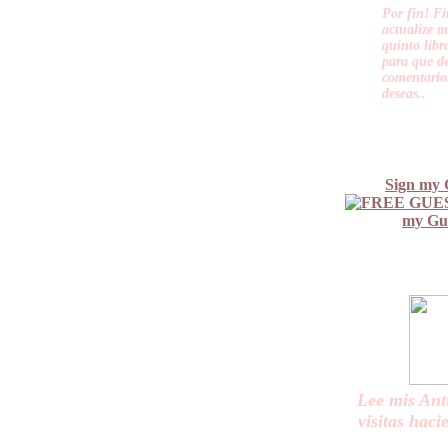
Por fin! F
actualize m
quinto libr
para que de
comentarios
deseas..
Sign my 
my Gu
Lee mis Ant
visitas haci