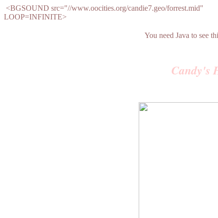
<BGSOUND src="//www.oocities.org/candie7.geo/forrest.mid"
LOOP=INFINITE>
You need Java to see thi
Candy's 