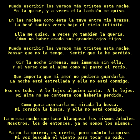
Puedo escribir los versos más tristes esta noche.

Yo la quise, y a veces ella también me quiso.

En las noches como ésta la tuve entre mis brazos.

La besé tantas veces bajo el cielo infinito.

Ella me quiso, a veces yo también la quería.

Cómo no haber amado sus grandes ojos fijos.

Puedo escribir los versos más tristes esta noche.

Pensar que no la tengo.  Sentir que la he perdido.

Oír la noche inmensa, más inmensa sin ella.

Y el verso cae al alma como al pasto el rocío.

Qué importa que mi amor no pudiera guardarla.

La noche está estrellada y ella no está conmigo.

Eso es todo.  A lo lejos alguien canta.  A lo lejos.

Mi alma no se contenta con haberla perdido.

Como para acercarla mi mirada la busca.

Mi corazón la busca, y ella no está conmigo.

La misma noche que hace blanquear los mismos árboles.

Nosotros, los de entonces, ya no somos los mismos.

Ya no la quiero, es cierto, pero cuánto la quise.

Mi voz buscaba el viento para tocar su oído.
