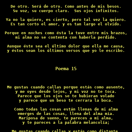
De otro. Será de otro. Como antes de mis besos.

Su voz, su cuerpo claro.  Sus ojos infinitos.

Ya no la quiero, es cierto, pero tal vez la quiero.

Es tan corto el amor, y es tan largo el olvido.

Porque en noches como ésta la tuve entre mis brazos,

mi alma no se contenta con haberla perdido.

Aunque éste sea el último dolor que ella me causa,

y éstos sean los últimos versos que yo le escribo.

Poema 15
Me gustas cuando callas porque estás como ausente,

y me oyes desde lejos, y mi voz no te toca.

Parece que los ojos se te hubieran volado

y parece que un beso te cerrara la boca.

Como todas las cosas están llenas de mi alma

emerges de las cosas, llena del alma mía.

Mariposa de sueno, te pareces a mi alma,

y te pareces a la palabra melancolía;

Me gustas cuando callas y estás como distante.
