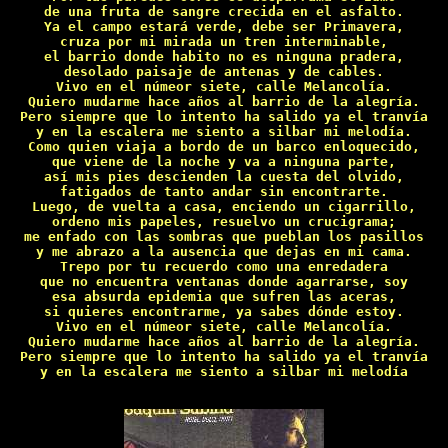
de una fruta de sangre crecida en el asfalto.

Ya el campo estará verde, debe ser Primavera,

cruza por mi mirada un tren interminable,

el barrio donde habito no es ninguna pradera,

desolado paisaje de antenas y de cables.

Vivo en el númeor siete, calle Melancolía.

Quiero mudarme hace años al barrio de la alegría.

Pero siempre que lo intento ha salido ya el tranvía

y en la escalera me siento a silbar mi melodía.

Como quien viaja a bordo de un barco enloquecido,

que viene de la noche y va a ninguna parte,

así mis pies descienden la cuesta del olvido,

fatigados de tanto andar sin encontrarte.

Luego, de vuelta a casa, enciendo un cigarrillo,

ordeno mis papeles, resuelvo un crucigrama;

me enfado con las sombras que pueblan los pasillos

y me abrazo a la ausencia que dejas en mi cama.

Trepo por tu recuerdo como una enredadera

que no encuentra ventanas donde agarrarse, soy

esa absurda epidemia que sufren las aceras,

si quieres encontrarme, ya sabes dónde estoy.

Vivo en el númeor siete, calle Melancolía.

Quiero mudarme hace años al barrio de la alegría.

Pero siempre que lo intento ha salido ya el tranvía

y en la escalera me siento a silbar mi melodía
