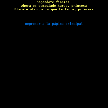
pagándote fianzas.

Ahora es demasiado tarde, princesa

Búscate otro perro que te ladre, princesa

-Regresar a la página principal 