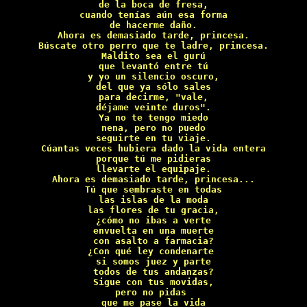
de la boca de fresa,

cuando tenías aún esa forma

de hacerme daño.

Ahora es demasiado tarde, princesa.

Búscate otro perro que te ladre, princesa.

Maldito sea el gurú

que levantó entre tú

y yo un silencio oscuro,

del que ya sólo sales

para decirme, "vale,

déjame veinte duros".

Ya no te tengo miedo

nena, pero no puedo

seguirte en tu viaje.

Cúantas veces hubiera dado la vida entera

porque tú me pidieras

llevarte el equipaje.

Ahora es demasiado tarde, princesa...

Tú que sembraste en todas

las islas de la moda

las flores de tu gracia,

¿cómo no ibas a verte

envuelta en una muerte

con asalto a farmacia?

¿Con qué ley condenarte 

si somos juez y parte

todos de tus andanzas?

Sigue con tus movidas,

pero no pidas 

que me pase la vida
