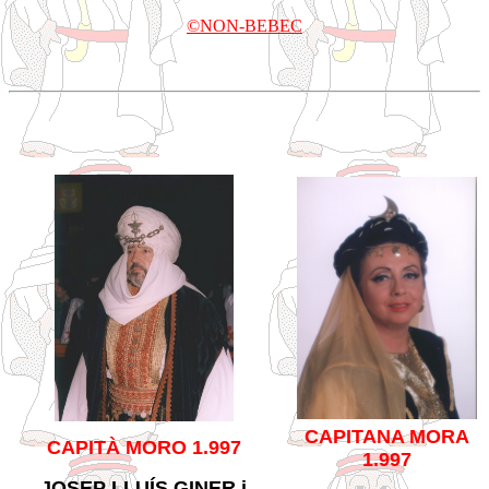
©NON-BEBEC
CAPITANA MORA
CAPITÀ MORO 1.997
1.997
JOSEP LLUÍS GINER i