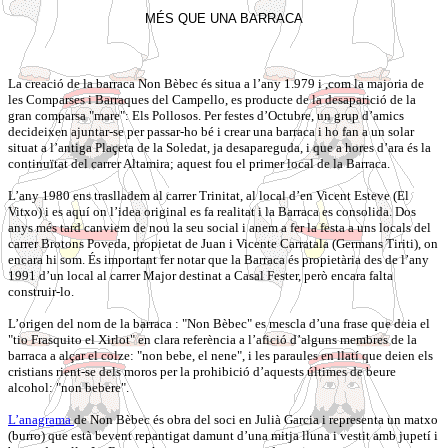
MÉS QUE UNA BARRACA
La creació de la barraca Non Bèbec és situa a l’any 1.979 i ,com la majoria de
les Comparses i Barraques del Campello, es producte de la desaparició de la
gran comparsa "mare": Els Pollosos. Per festes d’Octubre, un grup d’amics
decideixen ajuntar-se per passar-ho bé i crear una barraca i ho fan a un solar
situat a l’antiga Plaçeta de la Soledat, ja desapareguda, i que a hores d’ara és la
continuïtat del carrer Altamira; aquest fou el primer local de la Barraca.
L’any 1980 ens traslladem al carrer Trinitat, al local d’en Vicent Esteve (El
Vitxo) i es aquí on l’idea original es fa realitat i la Barraca es consolida. Dos
anys més tard canviem de nou la seu social i anem a fer la festa a uns locals del
carrer Brotons Poveda, propietat de Juan i Vicente Carratala (Germans Tiriti), on
encara hi som. És important fer notar que la Barraca és propietària des de l’any
1991 d’un local al carrer Major destinat a Casal Fester, però encara falta
construir-lo.
L’origen del nom de la barraca : "Non Bèbec" es mescla d’una frase que deia el
"tio Frasquito el Xirlot" en clara referència a l’afició d’alguns membres de la
barraca a alçar el colze: "non bebe, el nene", i les paraules en llatí que deien els
cristians rient-se dels moros per la prohibició d’aquests últimes de beure
alcohol: "non bebere".
L’anagrama
de Non Bèbec és obra del soci en Julià Garcia i representa un matxo
(burro) que està bevent repantigat damunt d’una mitja lluna i vestit amb jupetí i