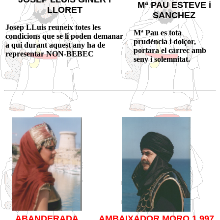
Mª PAU ESTEVE i
LLORET
SANCHEZ
Josep LLuis reuneix totes les
Mª Pau es tota
condicions que se li poden demanar
prudència i dolçor,
a qui durant aquest any ha de
portara el càrrec amb
representar NON-BEBEC
seny i solemnitat.
ABANDERADA
AMBAIXADOR MORO 1.997