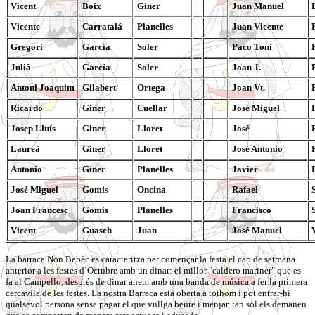
Vicent
Boix
Giner
Juan Manuel
Vicente
Carratalá
Planelles
Juan Vicente
Gregori
García
Soler
Paco Toni
Julià
García
Soler
Joan J.
Antoni Joaquim
Gilabert
Ortega
Joan Vt.
Ricardo
Giner
Cuellar
José Miguel
Josep Lluís
Giner
Lloret
José
Laureà
Giner
Lloret
José Antonio
Antonio
Giner
Planelles
Javier
José Miguel
Gomis
Oncina
Rafael
Joan Francesc
Gomis
Planelles
Francisco
Vicent
Guasch
Juan
José Manuel
La barraca Non Bebèc es caracteritza per començar la festa el cap de setmana
anterior a les festes d’Octubre amb un dinar: el millor "caldero mariner" que es
fa al Campello, després de dinar anem amb una banda de música a fer la primera
cercavila de les festes. La nostra Barraca està oberta a tothom i pot entrar-hi
qualsevol persona sense pagar el que vullga beure i menjar, tan sol els demanen