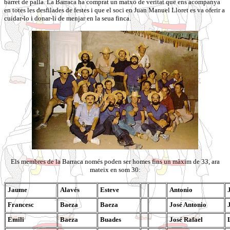
barret de palla. La Barraca ha comprat un matxo de veritat que ens acompanya
en totes les desfilades de festes i que el soci en Juan Manuel Lloret es va oferir a
cuidar-lo i donar-li de menjar en la seua finca.
Els membres de la Barraca només poden ser homes fins un màxim de 33, ara
mateix en som 30:
Jaume
Alavés
Esteve
Antonio
Francesc
Baeza
Baeza
José Antonio
Emili
Baeza
Buades
José Rafael