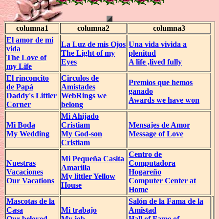
columna1
columna2
columna3
El amor de mi
La Luz de mis Ojos
Una vida vivida a
vida
The Light of my
plenitud
The Love of
Eyes
A life ,lived fully
my Life
El rinconcito
Circulos de
Premios que hemos
de Papá
Amistades
ganado
Daddy's Littler
WebRings we
Awards we have won
Corner
belong
Mi Ahijado
Mi Boda
Cristiam
Mensajes de Amor
My Wedding
My God-son
Message of Love
Cristiam
Centro de
Mi Pequeña Casita
Nuestras
Computadora
Amarilla
Vacaciones
Hogareño
My littler Yellow
Our Vacations
Computer Center at
House
Home
Mascotas de la
Salón de la Fama de la
Casa
Mi trabajo
Amistad
Our beloved
My job
Hall of Fame of