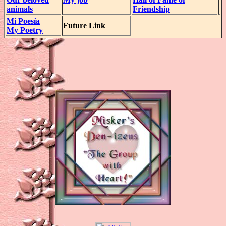
animals
Friendship
Mi Poesía
Future Link
My Poetry