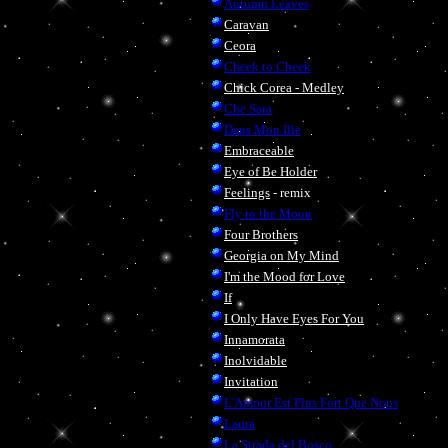
Autumn Leaves
Caravan
Ceora
Cheek to Cheek
Chick Corea - Medley
Che Sara
Dans Mon Ille
Embraceable
Eye of Be Holder
Feelings
- remix
Fly to the Moon
Four Brothers
Georgia on My Mind
I'm the Mood for Love
If
I Only Have Eyes For You
Innamorata
Inolvidable
Invitation
L'Amour Est Plus Fort Que Nous
Laura
La Strada del Bosco