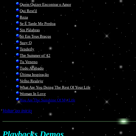
Quem Quizer Encontrar o Amor
Qui Rest'il
Reza
Se É Tarde Me Perdoa
Sin Palabras
Só Em Teus Braços
Suzy Q
Tenderly
The Summer of '42
Tu Veneno
Tudo Acabado
Última Inspiração
Velho Realejo
What Are You Doing The Rest Of Your Life
Woman In Love
You Are The Sunshine Of My Life
Voltar ao inicio
Playbacks Demo
s