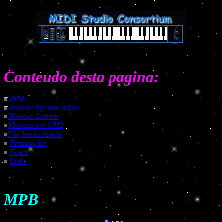
Conteudo desta pagina:
MPB
Musicas Internacionais
Musicas Latinas
Musicas em GM2
Playbacks demos
Premiações
Fotos
Links
MPB