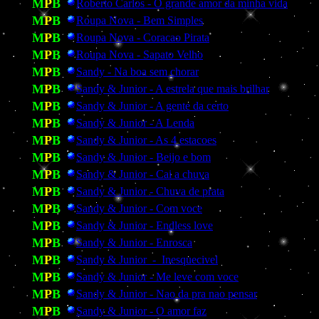
M
P
B
Roberto Carlos - O grande amor da minha vida
M
P
B
Roupa Nova - Bem Simples
M
P
B
Roupa Nova - Coracao Pirata
M
P
B
Roupa Nova - Sapato Velho
M
P
B
Sandy - Na boa sem chorar
M
P
B
Sandy & Junior - A estrela que mais brilhar
M
P
B
Sandy & Junior - A gente da certo
M
P
B
Sandy & Junior - A Lenda
M
P
B
Sandy & Junior - As 4 estacoes
M
P
B
Sandy & Junior - Beijo e bom
M
P
B
Sandy & Junior - Cai a chuva
M
P
B
Sandy & Junior - Chuva de prata
M
P
B
Sandy & Junior - Com voce
M
P
B
Sandy & Junior - Endless love
M
P
B
Sandy & Junior - Enrosca
M
P
B
Sandy & Junior - Inesquecivel
M
P
B
Sandy & Junior - Me leve com voce
M
P
B
Sandy & Junior - Nao da pra nao pensar
M
P
B
Sandy & Junior - O amor faz