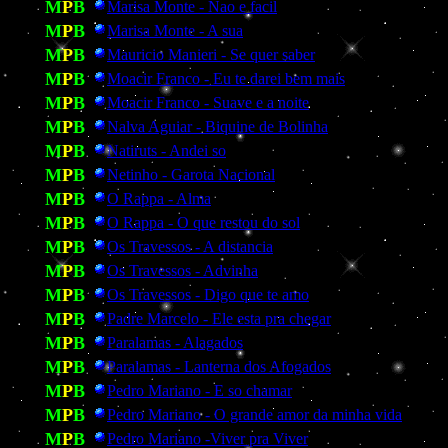
M
P
B
Marisa Monte - Nao e facil
M
P
B
Marisa Monte - A sua
M
P
B
Mauricio Manieri - Se quer saber
M
P
B
Moacir Franco - Eu te darei bem mais
M
P
B
Moacir Franco - Suave e a noite
M
P
B
Nalva Aguiar - Biquine de Bolinha
M
P
B
Natiruts - Andei so
M
P
B
Netinho - Garota Nacional
M
P
B
O Rappa - Alma
M
P
B
O Rappa - O que restou do sol
M
P
B
Os Travessos - A distancia
M
P
B
Os Travessos - Advinha
M
P
B
Os Travessos - Digo que te amo
M
P
B
Padre Marcelo - Ele esta pra chegar
M
P
B
Paralamas - Alagados
M
P
B
Paralamas - Lanterna dos Afogados
M
P
B
Pedro Mariano - E so chamar
M
P
B
Pedro Mariano - O grande amor da minha vida
M
P
B
Pedro Mariano -Viver pra Viver