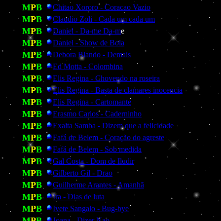
M
P
B
Chitao Xororo - Coracao Vazio
M
P
B
Claudio Zoli - Cada um cada um
M
P
B
Daniel - Da-me Da-m
e
M
P
B
Daniel - Show de Bola
M
P
B
Debora Blando - Demais
M
P
B
Ed Motta - Colombina
M
P
B
Elis Regina - Chovendo na roseira
M
P
B
Elis Regina - Basta de clamares inocencia
M
P
B
Elis Regina - Cartomante
M
P
B
Erasmo Carlos - Caderninho
M
P
B
Exalta Samba - Dizem que a felicidade
M
P
B
Fafá de Belem - Coração do agreste
M
P
B
Fafá de Belem - Sob medida
M
P
B
Gal Costa - Dom de Iludir
M
P
B
Gilberto Gil - Drao
M
P
B
Guilherme Arantes - Amanhã
M
P
B
Ira - Dias de luta
M
P
B
Ivete Sangalo - Bug-bye
M
P
B
Joana - Dizer Nao