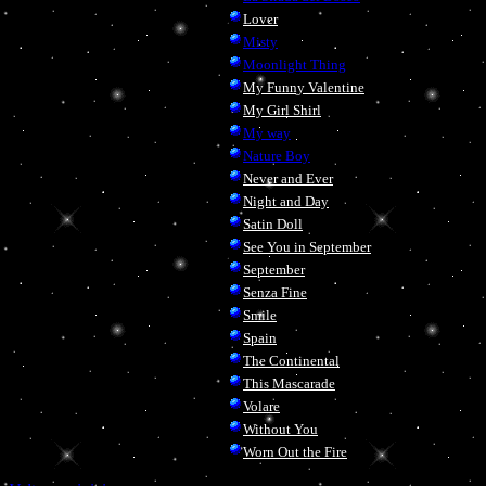
Lover
Misty
Moonlight Thing
My Funny Valentine
My Girl Shirl
My way
Nature Boy
Never and Ever
Night and Day
Satin Doll
See You in September
September
Senza Fine
Smile
Spain
The Continental
This Mascarade
Volare
Without You
Worn Out the Fire