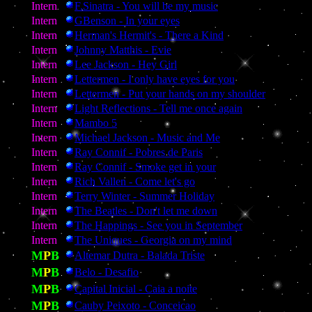
Intern
F.Sinatra - You will be my music
Intern
GBenson - In your eyes
Intern
Herman's Hermit's - There a Kind
Intern
Johnny Matthis - Evie
Intern
Lee Jackson - Hey Girl
Intern
Lettermen - I only have eyes for you
Intern
Lettermen - Put your hands on my shoulder
Intern
Light Reflections - Tell me once again
Intern
Mambo 5
Intern
Michael Jackson - Music and Me
Intern
Ray Connif - Pobres de Paris
Intern
Ray Connif - Smoke get in your
Intern
Rich Vallen - Come let's go
Intern
Terry Winter - Summer Holiday
Intern
The Beatles - Don't let me down
Intern
The Happings - See you in September
Intern
The Uniques - Georgia on my mind
M
P
B
Altemar Dutra - Balada Triste
M
P
B
Belo - Desafio
M
P
B
Capital Inicial - Caia a noite
M
P
B
Cauby Peixoto - Conceicao