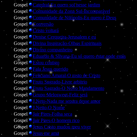
Gospel
Catedral-Eu quero sol nesse jardim
Gospel
Comunidade da Zona Sul-Incomparável
Gospel
Comunidade de Nilópolis-Eu quero é Deus
Gospel
Conversão
Gospel
Cristo voltará
Gospel
Denise Cerqueira-Jerusalem e eu
Gospel
Divina Inspiração-Olhos Espirituais
Gospel
Divino companheiro
Gospel
Eduardo & Silvana-Eu só quero estar onde estás
Gospel
Estou contigo
Gospel
Fala Jesus querido
Gospel
Feliciano Amaral-O rosto de Cristo
Gospel
Fruto Sagrado-Livre arbitrio
Gospel
Fruto Sagrado-O Novo Mandamento
Gospel
Grupo Melosweet-Feliz será
Gospel
J.Neto-Nada me separa desse amor
Gospel
J.Netto-O Nome
Gospel
Jair Pires-Folha seca
Gospel
Jair Pires-O homem rico
Gospel
Jesus Cristo mudou meu viver
Gospel
Jesus me ama