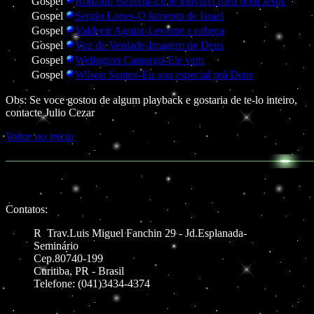
Gospel
Ronaldo Bezerra-Eu te louvarei meu bom Jesus
Gospel
Sergio Lopes-O lamento de Israel
Gospel
Valdecir Aguiar-Levante a cabeça
Gospel
Voz da Verdade-Imagem de Deus
Gospel
Welington Camargo-Ele vem
Gospel
Wilson Santos-Eu sou especial prá Deus
Obs: Se voce gostou de algum playback e gostaria de te-lo inteiro,
contacte Julio Cezar
Voltar ao inicio
Contatos:
R
.
Trav.Luis Miguel Fanchin 29 - Jd.Esplanada-
Seminário
Cep.80740-199
Curitiba, PR - Brasil
Telefone: (041)3434-4374