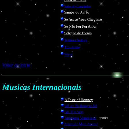
Saia do Caminho
Samba do Avião
Se Acaso Voce Chegasse
Se Não For Por Amor
Seleção de Forrós
Ternura Antiga
Tropicana
Wave
Voltar ao inicio
Musicas Internacionais
A Taste of Honney
All or Nothing at All
All The Way
Anônimo Veneziano
- remix
Aranjuez Mon Amour