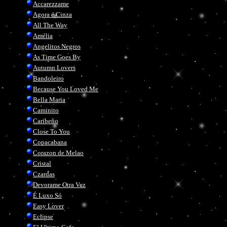
Accarezzame
Agora é Cinza
All The Way
Amélia
Angelitos Negros
As Time Goes By
Autumn Lovers
Bandoleiro
Because You Loved Me
Bella Maria
Caminito
Bell
Caribeño
Close To You
Copacabana
Corazon de Melao
Cristal
Czardas
Devorame Otra Vez
É Luxo Só
Easy Lover
Eclipse