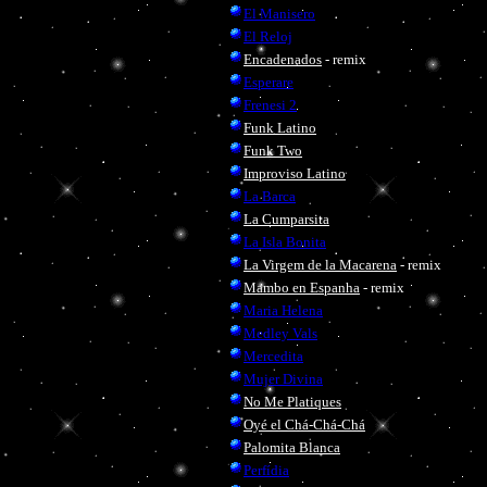
El Manisero
El Reloj
Encadenados
- remix
Esperare
Frenesi 2
Funk Latino
Funk Two
Improviso Latino
La Barca
La Cumparsita
La Isla Bonita
La Virgem de la Macarena
- remix
Mambo en Espanha
- remix
Maria Helena
Medley Vals
Mercedita
Mujer Divina
No Me Platiques
Oyé el Chá-Chá-Chá
Palomita Blanca
Perfídia