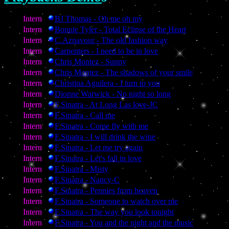
Intern
BJ Thomas - Oh me oh my
Intern
Bonnie Tyler - Total Eclipse of the Heart
Intern
C.Aznavour - The old fashion way
Intern
Carpenters - I need to be in love
Intern
Chris Montez - Sunny
Intern
Chris Montez - The shadows of your smile
Intern
Christina Aguilera - I turn to you
Intern
Dionne Warwick - No night so long
Intern
F.Sinatra - At Long Las love-JC
Intern
F.Sinatra - Call me
Intern
F.Sinatra - Come fly with me
Intern
F.Sinatra - I will drink the wine
Intern
F.Sinatra - Let me try again
Intern
F.Sinatra - Let's fall in love
Intern
F.Sinatra - Misty
Intern
F.Sinatra - Nancy-C
Intern
F.Sinatra - Pennies from heaven
Intern
F.Sinatra - Someone to watch over me
Intern
F.Sinatra - The way you look tonight
Intern
F.Sinatra - You and the night and the music