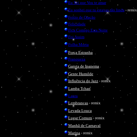
Eu Sei que Vou te amar
Eu sonhei que tu estavas tão linda
- remix
Feitio de Oração
Felicidade
Fica Comigo Esta Noite
Foi Assim
Folha Morta
Força Estranha
Franqueza
Garota de Ipanema
Gente Humilde
Influência do Jazz
- remix
Lamba Tchan
Laura
Lembranças
- remix
Levada Louca
Lugar Comum
- remix
Manhã de Carnaval
Marina
- remix