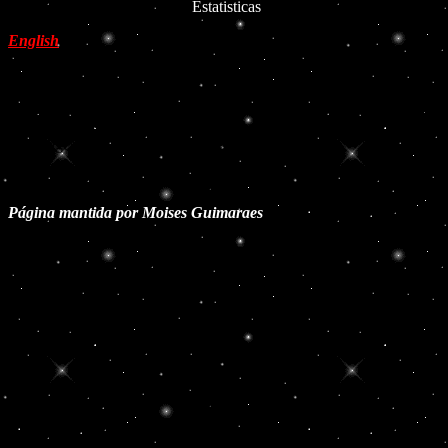
Estatisticas
English
<a href="http://www.nwomcities.com/topsite/cgi-bin/topsites.cgi?
id=148"><img src="//www.nwomcities.com/topsite/cgi-
bin/images.cgi?id=148" border=0></a>
Página mantida por Moises Guimaraes