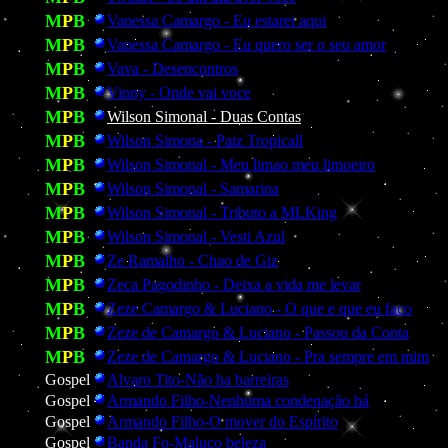
M
P
B
Vanessa Camargo - Eu estarei aqui
M
P
B
Vanessa Camargo - Eu quero ser o seu amor
M
P
B
Vava - Desencontros
M
P
B
Vinny - Onde vai voce
M
P
B
Wilson Simonal - Duas Contas
mid
M
P
B
Wilson Simona - Paiz Tropicall
M
P
B
Wilson Simonal - Meu limao meu limoeiro
M
P
B
Wilson Simonal - Samarina
M
P
B
Wilson Simonal - Tributo a MLKing
M
P
B
Wilson Simonal - Vesti Azul
M
P
B
Ze Ramalho - Chao de Giz
M
P
B
Zeca Pagodinho - Deixa a vida me levar
M
P
B
Zeze Camargo & Luciano - O que e que eu faco
M
P
B
Zeze de Camargo & Luciano - Passou da Conta
M
P
B
Zeze de Camargo & Luciano - Pra sempre em mim
Gospel
Alvaro Tito-Não ha barreiras
Gospel
Armando Filho-Nenhuma condenação há
Gospel
Armando Filho-O mover do Espírito
Gospel
Banda Fo-Maluco beleza