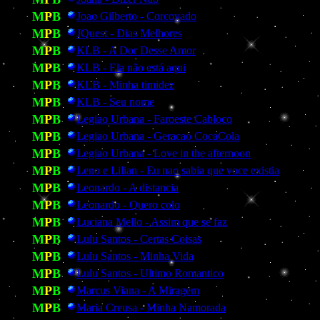
M
P
B
Joao Gilberto - Corcovado
M
P
B
JQuest - Dias Melhores
M
P
B
KLB - A Dor Desse Amor
M
P
B
KLB - Ela não está aqui
M
P
B
KLB - Minha timidez
M
P
B
KLB - Seu nome
M
P
B
Legiao Urbana - Faroeste Cabloco
M
P
B
Legiao Urbana - Geracao CocaCola
M
P
B
Legiao Urbana - Love in the afternoon
M
P
B
Leno e Lilian - Eu nao sabia que voce existia
M
P
B
Leonardo - A distancia
M
P
B
Leonardo - Quero colo
M
P
B
Luciana Mello - Assim que se faz
M
P
B
Lulu Santos - Certas Coisas
M
P
B
Lulu Santos - Minha Vida
M
P
B
Lulu Santos - Ultimo Romantico
M
P
B
Marcus Viana - A Miragem
M
P
B
Maria Creusa - Minha Namorada