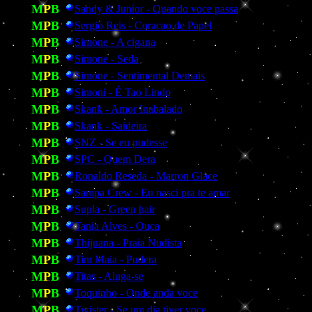
M
P
B
Sandy & Junior - Quando voce passa
M
P
B
Sergio Reis - Coracao de Papel
M
P
B
Simone - A cigana
M
P
B
Simone - Seda
M
P
B
Simone - Sentimental Demais
M
P
B
Simoni - É Tao Lindo
M
P
B
Skank - Amor Inabalado
M
P
B
Skank - Saideira
M
P
B
SNZ - Se eu pudesse
M
P
B
SPC - Quem Dera
M
P
B
Ronaldo Reseda - Marron Glace
M
P
B
Sampa Crew - Eu nasci pra te amar
M
P
B
Supla - Green hair
M
P
B
Tania Alves - Ouca
M
P
B
Thijuana - Praia Nudista
M
P
B
Tim Maia - Pudera
M
P
B
Titas - Aluga-se
M
P
B
Toquinho - Onde anda voce
M
P
B
Twister - Se um dia tiver voce