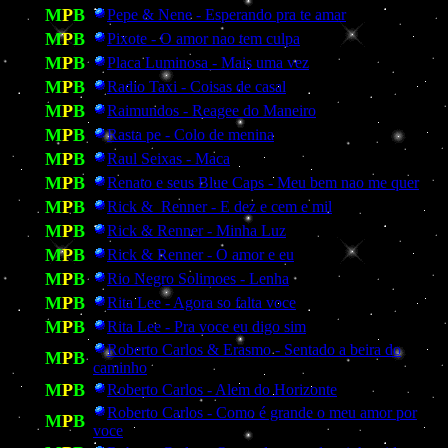
M
P
B
Pepe & Nene - Esperando pra te amar
M
P
B
Pixote - O amor nao tem culpa
M
P
B
Placa Luminosa - Mais uma vez
M
P
B
Radio Taxi - Coisas de casal
M
P
B
Raimundos - Reagee do Maneiro
M
P
B
Rasta pe - Colo de menina
M
P
B
Raul Seixas - Maca
M
P
B
Renato e seus Blue Caps - Meu bem nao me quer
M
P
B
Rick &
Renner - E dez e cem e mil
M
P
B
Rick & Renner - Minha Luz
M
P
B
Rick & Renner - O amor e eu
M
P
B
Rio Negro Solimoes - Lenha
M
P
B
Rita Lee - Agora so falta voce
M
P
B
Rita Lee - Pra voce eu digo sim
Roberto Carlos & Erasmo - Sentado a beira do
M
P
B
caminho
M
P
B
Roberto Carlos - Alem do Horizonte
Roberto Carlos - Como é grande o meu amor por
M
P
B
voce