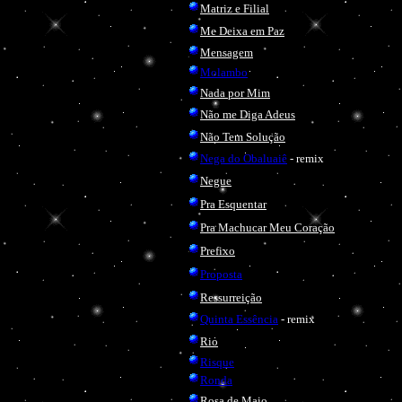
Matriz e Filial
Me Deixa em Paz
Mensagem
Molambo
Nada por Mim
Não me Diga Adeus
Não Tem Solução
Nega do Obaluaiê
- remix
Negue
Pra Esquentar
Pra Machucar Meu Coração
Prefixo
Proposta
Ressurreição
Quinta Essência
- remix
Rio
Risque
Ronda
Rosa de Maio