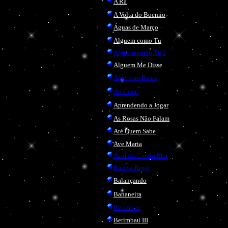
A Rã
A Volta do Boemio
Águas de Março
Alguem como Tu
Alguem como Tu 2
Alguem Me Disse
American Bossa
Ao César
Aprendendo a Jogar
As Rosas Não Falam
Até Quem Sabe
Ave Maria
Azul da Cor do Mar
Baile a Rigor
Balançando
Bananeira
Berimbau
Berimbau III