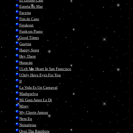
El Ultimo Cafe
Estrela do Mar
Faceira
Fim de Caso
Freakout
Funk on Piano
Good Times
Guajira
Happy Song
Hey There
Huracán
I Left My Heart In San Francisco
I Only Have Eyes For You
If
La Vida Es Un Carnaval
Madreselva
Mi Gran Amor Le Di
Misty
My Cherie Amour
Nem Eu
Nostalgias
Over The Rainbow