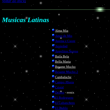
Voltar ao inicio
Musicas Latinas
Alma Mia
Amor de Mis
Anema e Cuore
Ansiedad
Angelitos Negros
Baila Bela
Bella Maria
Besame Mucho
Besame Mucho 2
Cambalache
Campo Afuera
Cristal
Delirio
- remix
El Bodeguero
El Cubanchero
El Diablo