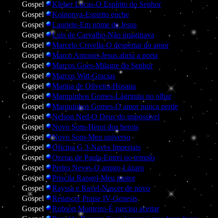
Gospel
Kleber Lucas-O Espírito do Senhor
Gospel
Koinonya-Espirito enche
Gospel
Lauriete-Em nome de Jesus
Gospel
Luis de Carvalho-Não imaginava
Gospel
Marcelo Crivella-O despertar do amor
Gospel
Marco Antonio-Jesus abriu a porta
Gospel
Marcos Goes-Milagre do Senhor
Gospel
Marcos Witt-Gracias
Gospel
Marina de Oliveira-Hosana
Gospel
Marquinhos Gomes-Lágrimas no olhar
Gospel
Marquinhos Gomes-O amor nunca perde
Gospel
Nelson Ned-O Deus do impossível
Gospel
Novo Som-Heroi dos herois
Gospel
Novo Som-Meu universo
Gospel
Oficina G 3-Naves Imperiais
Gospel
Ozeias de Paula-Entrei no templo
Gospel
Pedro Neves-O amigo Lázaro
Gospel
Priscila Rangel-Meu pastor
Gospel
Rayssa e Ravel-Nascer de novo
Gospel
Renascer Praise IV-Genesis
Gospel
Robson Monteiro-É preciso aceitar