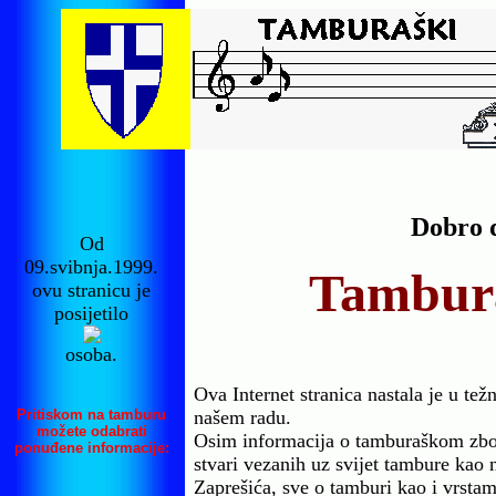
Dobro d
Od
09.svibnja.1999.
Tambur
ovu stranicu je
posijetilo
osoba.
Ova Internet stranica nastala je u te
Pritiskom na tamburu
našem radu.
možete odabrati
Osim informacija o tamburaškom zbor
ponuđene informacije:
stvari vezanih uz svijet tambure kao 
Zaprešića, sve o tamburi kao i vrstama