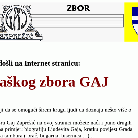
ošli na Internet stranicu:
aškog zbora GAJ
žnji da se omogući širem krugu ljudi da doznaju nešto više o
u Gaj Zaprešić na ovoj stranici možete naći i puno drugih
na primjer: biografiju Ljudevita Gaja, kratku povijest Grada
 tambura ( brač, bugarija, bisernica... )...