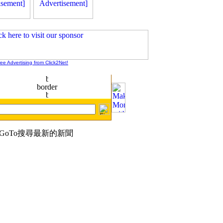
ree Advertising from Click2Net!
GoTo搜尋最新的新聞