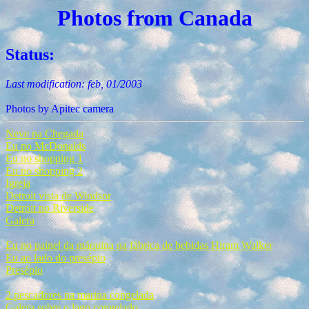
Photos from Canada
Status:
Last modification: feb, 01/2003
Photos by Apitec camera
Neve na Chegada
Eu no McDonalds
Eu no shopping 1
Eu no shopping 2
Igreja
Detroit vista de Windsor
Detroit no Riverside
Galera
Eu no painel da máquina na fábrica de bebidas Hiram Walker
Eu ao lado do presépio
Presépio
2 pescadores na marina congelada
Galera sobre o lago congelado