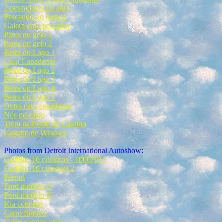
2 pescadores no lago
Pescando no buraco
Galera com pescador
Patos no gelo 1
Patos no gelo 2
Beira do Lago 1
Casa Canadense
Beira do Lago 2
Beira do Lago 3
Beira do Lago 4
Beira do Lago 5
Outra casa canadense
Nós no carro
Trem na frente do Cassino
Cassino de Windsor
Photos from Detroit International Autoshow:
Cadillac 16 cilindros - 1000HP 1
Cadillac 16 cilindors 2
Ferrari
Ford modelo U
Ford modelo U
Kia conceito
Carro foguete
Carro comigo atrás