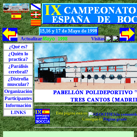
Actualizar
Visitas
¿Qué es?
¿Quién lo
practica?
¿Parálisis
cerebral?
¿Distrofia
muscular?
Organización
Participantes
Información
LINKS
Esta página está en
Consigue tu
Página gratis
IX Campeonato de España de Boccia , Polideportivo La Luz Tres Cantos Madrid , parálisis cerebral ,
distrofia muscular , deporte para discapacitados , Paralímpicos , Sydney