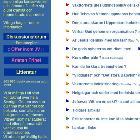
sig orimliga konsekvenser
Vakttornets uteslutningspolicy del 1-3
och lämnar ofta efter sig
djupt kränkta och
Hur Jehovas Vittnen uppmanas behan
deprimerade människor.
Viktiga frågor - under
Den stora skaran i Uppenbarelseboke
information
Verkar Gud genom en organisation ?
(R
Är Jesus identisk med Mikael?
(Rud Pe
::Forumregler::
med
De goda nyheterna om riket
Kors eller påle ?
(Rud Persson)
Kan du förklara treenigheten ?
"Vilddjuret" och "Det stora Babylon" d
102 990 besökare sedan aug-
Vakttornets indoktrinering
(Timothy Camp
1999
Helgdagar och seder med hedniskt ur
Vi är många i ett stort
kontaktnät över hela
Jehovas Vittnen en sekt? - samt allmä
Sverige. Genom oss kan
du finna nya vänner och
Tidigare artiklar
bekanta, som alla har en
bakgrund som Jehovas
Erfarenheter du inte kan läsa iVakttor
Vittnen, som har studerat
med eller på annat sätt
Länkar - links
varit knutna till
organisationen.
Vi arbetar på frivillig basis