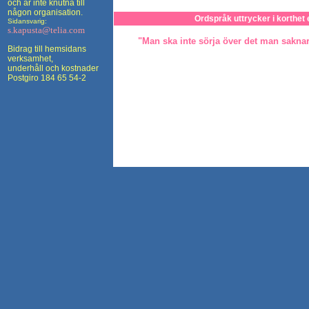
och är inte knutna till
någon organisation.
Ordspråk uttrycker i korthet 
Sidansvarig:
s.kapusta@telia.com
"Man ska inte sörja över det man saknar
Bidrag till hemsidans
verksamhet,
underhåll och kostnader
Postgiro 184 65 54-2