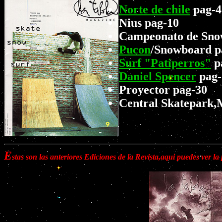
Norte de chile
pag-4
Nius pag-10
Campeonato de Sno
Pucon
/Snowboard p
Surf "Patiperros"
p
Daniel Spencer
pag-
Proyector pag-30
Central Skatepark,
E
stas son las anteriores Ediciones de la Revista,aqui puedes ver la