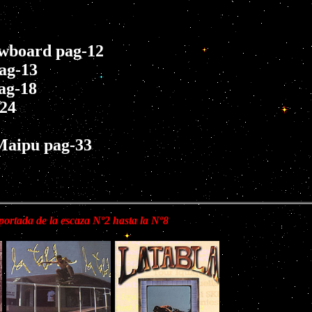
wboard pag-12
ag-13
ag-18
24
Maipu pag-33
 portada de la escaza Nº2 hasta la Nº8