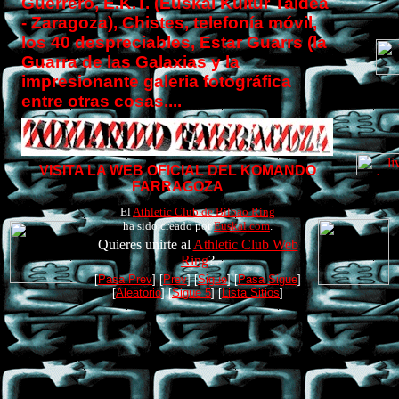
Guerrero, E.K.T. (Euskal Kultur Taldea
- Zaragoza), Chistes, telefonía móvil,
los 40 despreciables, Estar Guarrs (la
Guarra de las Galaxias y la
impresionante galeria fotográfica
entre otras cosas....
VISITA LA WEB OFICIAL DEL KOMANDO
FARRAGOZA
El
Athletic Club de Bilbao Ring
ha sido creado por
Euskal.com
.
Quieres unirte al
Athletic Club Web
Ring
?
[
Pasa Prev
] [
Prev
] [
Sigue
] [
Pasa Sigue
]
[
Aleatorio
] [
Sigue 5
] [
Lista Sitios
]