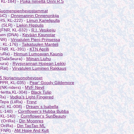
, KL-184) -
Poika nimeltä Onni R.S
 Suomenpienhevostammat
GiC) -
Onnimannin Onnenonkija
RHS, KL-222) -
Liinun Kanelipulla
a (SLR) -
Liekin Hippulis
(FNR, KL-032) -
R.I. Vesikeiju
inen (DNA) -
Kevään Kaunotar
FNR) -
Virvatulen Pieni-Prinsessa
, KL-176) -
Taikatuulen Manteli
(FNR, KL-391) -
KTN Aprilli
RuRa) -
Hirmun Lumoavan Kaunis
(SalaSeura) -
Miinan-Liuhu
eura) -
Ryysyrannan Hopean Leikki
iRat) -
Virvatulen Luminen Rakkaus
 5 Norjanvuonohevoset
(PPR, KL-035) -
Pear' Goody Gildemore
 (NK-riders) -
MVF Nevil
Hertta,KL-304) -
Black Tulip
iRa) -
Vodka's Light-Fingered
Tepa (LiiRa) -
Freyr
HeU, KL-008) -
Dream´s Isabella
KL-140) -
Cornflower's Hubba Bubba
 KL-140) -
Cornflower's SunBeauty
 (OriRa) -
Din Moonres
(OriRa) -
Din TaoTao ML
(FNR) -
AM Hope And Kult