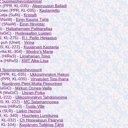
2 Suomenhevostammat
n (PPR, KL-035) -
Alppiruusun Balladi
tonen (PPR, KL-035) -
Kastanjetto
Katja (SuRi) -
Kristalli
 (SNaW) -
Einin Kaunis Tähti
E (SNaW) -
Einin Hirviötär
i) -
Haltiahengen Palttiarallaa
MaGiC) -
Hyökyaallon Luisteri
S, KL-275) -
R.I. Peilin Heijastus
puh (Unet) -
Virina
HS, KL-222) -
Kuujärven Kastanja
rtta,KL-304) -
Weidro's Marie
 (HiRaS) -
Liinaharjan Toivo
a (HiRaS) -
KMT Aika-Liisa
3 Suomenpienhevosorit
 (PPR, KL-035) -
Ukkosmyrskyn Hakuri
 (PPR, KL-035) -
Virvatulen Tosi-Ihana
 -
Kuujärven Pieni Mutta Pippurinen
MaGiC) -
Mirkun Onnea-Vailla
.A (MaGiC) -
Usvan-Poika
KL-222) -
Ukkosmyrskyn Tahdonvoima
HS, KL-222) -
MC Salamannopea
nna (HiRaS) -
Tupla-Ville
a (SLR) -
Liekin Hemuli
R, KL-340) -
Huurteen Lumiturpa
 KL-032) -
Ch Hopeakuun Päärynä
, KL-104) -
Kuujärven Tuikkiva Tähti