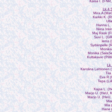
Kaisa I. (FNR
Lk 4
Mira.A (Ma
Karkki K. (
Ull
Hanna L. 
Niina Ink
Maj Rask (
Suvi L. (GR
lems 
Sydänpelle (
Monika
Monika (SalaS
Kultakavio (PiM
Lk
Karolina Lehtonen 
Tiia
Eva R.(
Tepa (Li
Kajsa L. (
Marjo U. (HeU, 
Marjo U. (HeU,
Mia
Mia 
Hane 