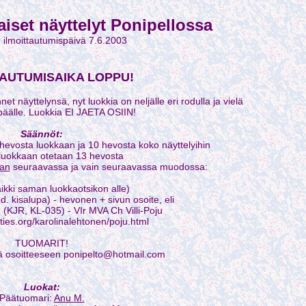
aiset näyttelyt Ponipellossa
 ilmoittautumispäivä 7.6.2003
TAUTUMISAIKA LOPPU!
nnet näyttelynsä, nyt luokkia on neljälle eri rodulla ja vielä
päälle. Luokkia EI JAETA OSIIN!
Säännöt:
2 hevosta luokkaan ja 10 hevosta koko näyttelyihin
luokkaan otetaan 13 hevosta
aan
seuraavassa ja vain seuraavassa muodossa:
ikki saman luokkaotsikon alle)
. kisalupa) - hevonen + sivun osoite, eli
 (KJR, KL-035) - VIr MVA Ch Villi-Poju
ties.org/karolinalehtonen/poju.html
TUOMARIT!
ää osoitteeseen ponipelto@hotmail.com
Luokat:
Päätuomari:
Anu M.