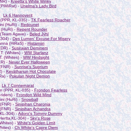
NR) -
Kreetta's White Winky
(PiMiRat) -
Unelma's Lady Bird
Lk 6 Hannoverit
 (PPR, KL-035) -
TK Fearless Roacher
ini (HuRi) -
Redounet
 (HuRi) -
Repent Rounder
. (Team Agave) -
Beled Jýhl
-304) -
Des Lumen' Excuse For Misery
nna (HiRaS) -
Histamiin
(DR) -
Susirajan Deminem
T. (Whites) -
WW Starlanz
T. (Whites) -
WW Hindsight
LR) -
Never Ever Halloween
(FNR) -
Sunrise's Suprium
) -
Kevätharjun Hot Chocolate
Ra) -
Pokulan Night Demon
Lk 7 Connemarat
en (PPR, KL-035) -
Frondon Fearless
-riders) -
Frondon Wild Mind
ini (HuRi) -
Snowball
 (FNR) -
Sinipihan Charonia
 (FNR) -
Sinipihan Achandra
,KL-304) -
Adoro's Tommy Dummy
Hertta,KL-304) -
Sky's Rose
Whites) -
White's Golden Limit
hites) -
Ch White's Capre Diem