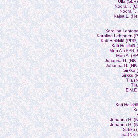
Ulla (SLR)
Noora T. (O
Noora T.
Kajsa L. (H
Karolina Lehton
Karolina Lehtonen (
Kati Heikkilä (PPR
Kati Heikkilä
Meri A. (PPR,
Meri A. (P
Johanna H. (NK-r
Johanna H. (NK-
Sirkku
Sirkku 
Tiia (
Tii
Eini.
Kati Heikki
Ka
Johanna H. (N
Johanna H. (N
Sirkku 
Tiia (NK-