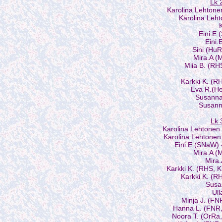
Lk 
Karolina Lehtone
Karolina Leh
Eini.E
Eini.
Sini (HuR
Mira.A (
Miia B. (RH
Karkki K. (R
Eva R.(He
Susanna
Susann
Lk 
Karolina Lehtonen
Karolina Lehtonen
Eini.E (SNaW)
Mira.A (
Mira
Karkki K. (RHS, 
Karkki K. (R
Susa
Ull
Minja J. (FN
Hanna L. (FNR,
Noora T. (OrRa