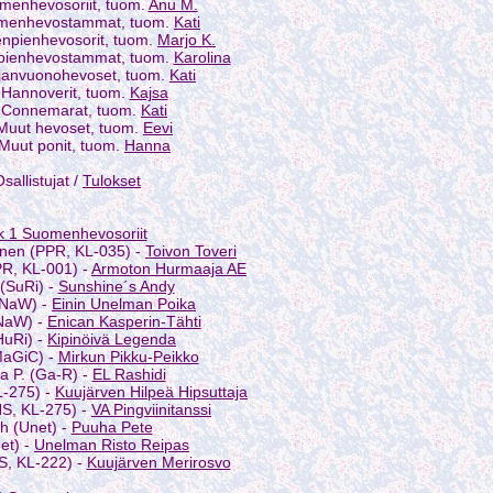
menhevosoriit, tuom.
Anu M.
omenhevostammat, tuom.
Kati
npienhevosorit, tuom.
Marjo K.
pienhevostammat, tuom.
Karolina
janvuonohevoset, tuom.
Kati
 Hannoverit, tuom.
Kajsa
 Connemarat, tuom.
Kati
Muut hevoset, tuom.
Eevi
 Muut ponit, tuom.
Hanna
sallistujat /
Tulokset
k 1 Suomenhevosoriit
onen (PPR, KL-035) -
Toivon Toveri
PPR, KL-001) -
Armoton Hurmaaja AE
 (SuRi) -
Sunshine´s Andy
SNaW) -
Einin Unelman Poika
SNaW) -
Enican Kasperin-Tähti
HuRi) -
Kipinöivä Legenda
MaGiC) -
Mirkun Pikku-Peikko
a P. (Ga-R) -
EL Rashidi
L-275) -
Kuujärven Hilpeä Hipsuttaja
HS, KL-275) -
VA Pingviinitanssi
h (Unet) -
Puuha Pete
et) -
Unelman Risto Reipas
S, KL-222) -
Kuujärven Merirosvo