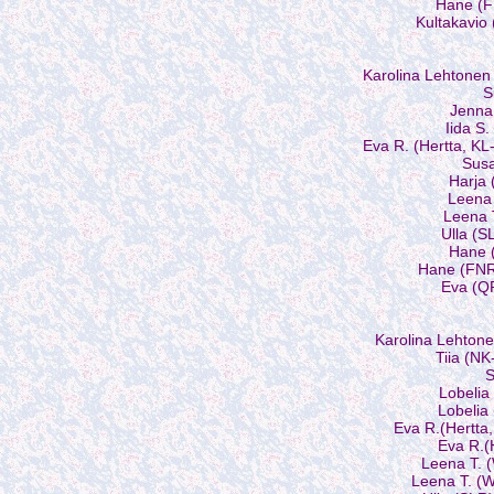
Hane (F
Kultakavio 
Karolina Lehtonen
S
Jenna
Iida S
Eva R. (Hertta, KL
Susa
Harja 
Leena 
Leena 
Ulla (S
Hane 
Hane (FNR
Eva (Q
Karolina Lehton
Tiia (NK
S
Lobelia
Lobelia
Eva R.(Hertta
Eva R.(
Leena T. (
Leena T. (W