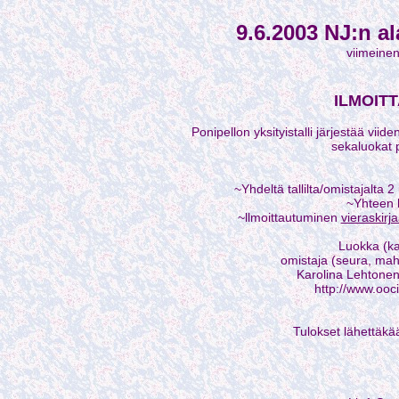
9.6.2003 NJ:n al
viimeinen
ILMOIT
Ponipellon yksityistalli järjestää viide
sekaluokat 
~Yhdeltä tallilta/omistajalta 
~Yhteen 
~llmoittautuminen
vieraskirj
Luokka (ka
omistaja (seura, mahd
Karolina Lehtonen
http://www.ooci
Tulokset lähettäk