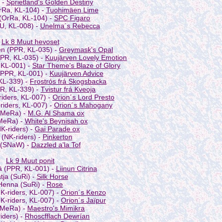
 -
Sprietland's Golden Destiny
rRa, KL-104) -
Tuohimäen Lime
 (OrRa, KL-104) -
SPC Figaro
eU, KL-008) -
Unelma´s Rebecca
Lk 8 Muut hevoset
en (PPR, KL-035) -
Greymask's Opal
PPR, KL-035) -
Kuujärven Lovely Emotion
, KL-001) -
Star Theme's Blaze of Glory
 (PPR, KL-001) -
Kuujärven Advice
 KL-339) -
Frostrós frá Skogsbacka
PR, KL-339) -
Tvistur frá Kveoja
iders, KL-007) -
Orion´s Lord Presto
riders, KL-007) -
Orion´s Mahogany
 (MeRa) -
M.G. Al Shama ox
(MeRa) -
White's Beynisah ox
NK-riders) -
Gai Parade ox
a (NK-riders) -
Pinkerton
E (SNaW) -
Dazzled a'la Tof
Lk 9 Muut ponit
lä (PPR, KL-001) -
Liinun Citrina
tja (SuRi) -
Silk Horse
Henna (SuRi) -
Rose
K-riders, KL-007) -
Orion´s Kenzo
K-riders, KL-007) -
Orion´s Jaïpur
(MeRa) -
Maestro's Mimikra
riders) -
Rhoscfflach Dewrían