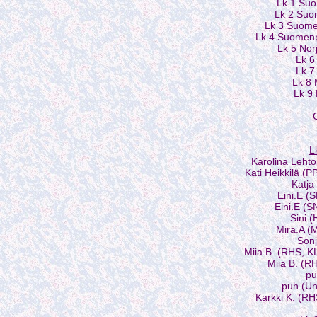
Lk 1 Suo
Lk 2 Su
Lk 3 Suome
Lk 4 Suomen
Lk 5 Nor
Lk 6
Lk 7
Lk 8 
Lk 9
O
L
Karolina Leht
Kati Heikkilä (
Katja
Eini.E (
Eini.E (
Sini (
Mira.A (
Sonj
Miia B. (RHS, K
Miia B. (R
pu
puh (Un
Karkki K. (RH