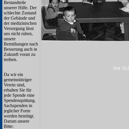
Bestandteile
unserer Hilfe. Der
schlechte Zustand
der Gebäude und
der medizinischen
Versorgung lässt
uns nicht ruhen,
unsere
Bemühungen nach
Besserung auch in
Zukunft voran zu
treiben.
Seit 02.
Da wir ein
gemeinnütziger
Verein sind,
erhalten Sie für
jede Spende eine
Spendenquittung.
Sachspenden in
jeglicher Form
werden benötigt.
Darum unsere
Bitte: