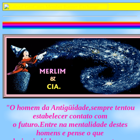
"O homem da Antigüidade,sempre tentou
estabelecer contato com
o futuro.Entre na mentalidade destes
homens e pense o que