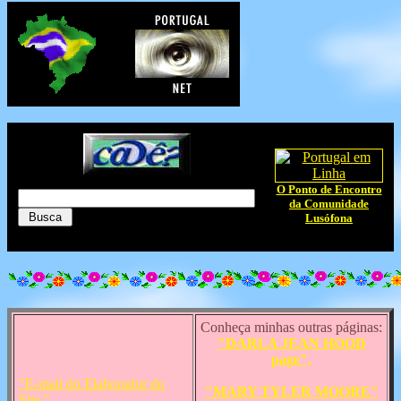
O Ponto de Encontro
da Comunidade
Lusófona
Conheça minhas outras páginas:
"DARLA JEAN HOOD
page",
"E-mail do Elaborador do
"MARY TYLER MOORE"
Site."