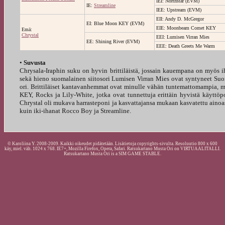
IEI: Northstar (EVM)
IE:
Streamline
IEE: Upstream (EVM)
EII: Andy D. McGregor
EI: Blue Moon KEY (EVM)
EIE: Moonbeam Comet KEY
Emä:
Chrystal
EEI: Lumisen Virran Mies
EE: Shining River (EVM)
EEE: Death Greets Me Warm
•
Suvusta
Chrysala-Iraphin suku on hyvin brittiläistä, jossain kauempana on myös i
sekä hieno suomalainen siitosori Lumisen Virran Mies ovat syntyneet Suo
ori. Brittiläiset kantavanhemmat ovat minulle vähän tuntemattomampia, mutt
KEY, Rocks ja Lily-White, jotka ovat tunnettuja erittäin hyvistä käyttöpon
Chrystal oli mukava harrasteponi ja kasvattajansa mukaan kasvatettu ainoast
kuin iki-ihanat Rocco Boy ja Streamline.
© Karoliina Y. 2008-2009. Kaikki oikeudet pidätetään. Lisätietoja copyrights-sivulta. Resoluutio 800 x 600
käy, miel. väh. 1024 x 768. IE7+, Mozilla Firefox, Opera, Safari. Ratsukartano Musta Ori on VIRTUAALITALLI.
Ratsukartano Musta Ori is a SIM GAME STABLE.