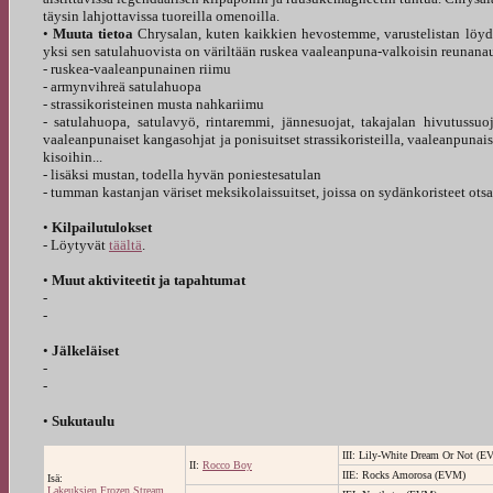
täysin lahjottavissa tuoreilla omenoilla.
•
Muuta tietoa
Chrysalan, kuten kaikkien hevostemme, varustelistan löy
yksi sen satulahuovista on väriltään ruskea vaaleanpuna-valkoisin reunanauh
- ruskea-vaaleanpunainen riimu
- armynvihreä satulahuopa
- strassikoristeinen musta nahkariimu
- satulahuopa, satulavyö, rintaremmi, jännesuojat, takajalan hivutussuoj
vaaleanpunaiset kangasohjat ja ponisuitset strassikoristeilla, vaaleanpunais
kisoihin...
- lisäksi mustan, todella hyvän poniestesatulan
- tumman kastanjan väriset meksikolaissuitset, joissa on sydänkoristeet otsap
•
Kilpailutulokset
- Löytyvät
täältä
.
•
Muut aktiviteetit ja tapahtumat
-
-
•
Jälkeläiset
-
-
•
Sukutaulu
III: Lily-White Dream Or Not (E
II:
Rocco Boy
IIE: Rocks Amorosa (EVM)
Isä:
Lakeuksien Frozen Stream