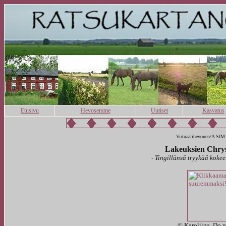
Etusivu
Hevosemme
Uutiset
Kasvatus
Virtuaalihevonen/A SIM
Lakeuksien Chrys
-
Tingillänsä tryykää kokee
© Karoliina. Do n