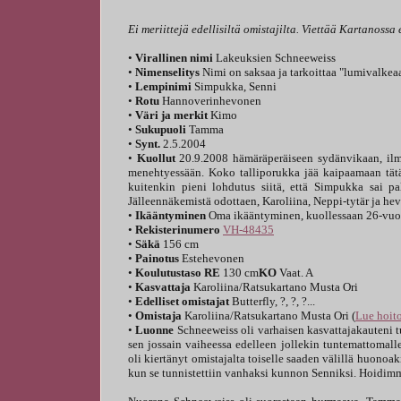
Ei meriittejä edellisiltä omistajilta. Viettää Kartanoss
•
Virallinen nimi
Lakeuksien Schneeweiss
•
Nimenselitys
Nimi on saksaa ja tarkoittaa "lumivalkea
•
Lempinimi
Simpukka, Senni
•
Rotu
Hannoverinhevonen
•
Väri ja merkit
Kimo
•
Sukupuoli
Tamma
•
Synt.
2.5.2004
•
Kuollut
20.9.2008 hämäräperäiseen sydänvikaan, ilme
menehtyessään. Koko talliporukka jää kaipaamaan tätä
kuitenkin pieni lohdutus siitä, että Simpukka sai pa
Jälleennäkemistä odottaen, Karoliina, Neppi-tytär ja hev
•
Ikääntyminen
Oma ikääntyminen, kuollessaan 26-vuo
•
Rekisterinumero
VH-48435
•
Säkä
156 cm
•
Painotus
Estehevonen
•
Koulutustaso RE
130 cm
KO
Vaat. A
•
Kasvattaja
Karoliina/Ratsukartano Musta Ori
•
Edelliset omistajat
Butterfly, ?, ?, ?...
•
Omistaja
Karoliina/Ratsukartano Musta Ori (
Lue hoito
•
Luonne
Schneeweiss oli varhaisen kasvattajakauteni t
sen jossain vaiheessa edelleen jollekin tuntemattomalle 
oli kiertänyt omistajalta toiselle saaden välillä huono
kun se tunnistettiin vanhaksi kunnon Senniksi. Hoidim