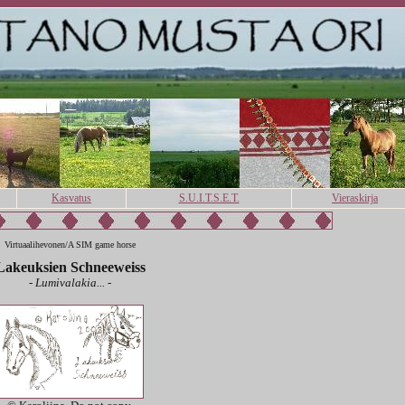
Kasvatus
S.U.I.T.S.E.T.
Vieraskirja
Virtuaalihevonen/A SIM game horse
Lakeuksien Schneeweiss
-
Lumivalakia... -