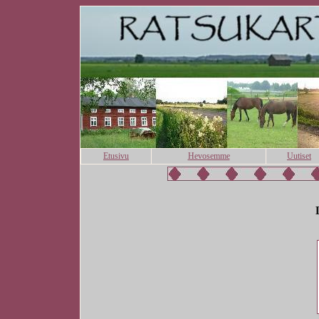
Etusivu
Hevosemme
Uutiset