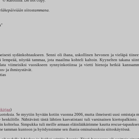
© Karoliina. Do not copy.
a eläkepäiviään siitostammana.
a"
isesti sydänkohtaukseen. Senni oli ihana, uskollinen hevonen ja vieläpä tiine
 lempeää, nöyrää tammaa, jota maailma kohteli kaltoin. Kyynelten takana siin
lata viimeisiksi vuosikseen synnyinkotiinsa ja vietti hienoja hetkiä kanssam
os- ja ihmisystävät.
tias
kirjaa
)
uotoksia. Se myytiin hyvään kotiin vuonna 2006, mutta ilmeisesti uusi omistaja 
henkilölle. Nähtävästi tästä lähtien kasvatistani tuli varsinainen kiertopalkinto.
akin kohtelua. Simpukka tuli meille armaan eläinlääkärimme kautta rescue-tapaukse
me tamman kuntoon ja hyödynsimme sen ihania ominaisuuksia siitoskäytössä.