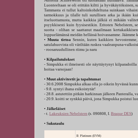
Nuorena Schneeweiss oli suorastaan hurmaava. Tamma oli
Luonteeltaan se oli erittäin kiltti ja hyväkäytöksinen, 
Tammasta ei tullut kaltoinkohdeltuna suinkaan vihaista
tarmokkuus ja tilalle tuli surullisen arka ja ikään 
itseluottamusta, mutta kaikkia jälkiä ei mikään valite
psyykkisesti kuin fyysisestikin. Eritoten Nebelstern,
suotta - olihan se saattanut maailmaan kertakaikkise
loppuelämänsä meidän hellässä hoivassamme. Jäämme k
•
Muuta tietoa
Sennin, kuten kaikkien hevostemme, 
satulahuovista oli väriltään ruskea vaaleanpuna-valkoisin
- roosaruudullinen riimu ja naru
•
Kilpailutulokset
- Simpukka ei ilmeisesti ole näyttäytynyt kilparadoilla
hoitaa varsojaan!
•
Muut aktiviteetit ja tapahtumat
- 30.6.2008 Simpukka alkaa olla jo oikein hyvässä kunnos
- 9.8. syntyi ihana esikoistytär!
- 28.8. astutettiin pitkän harkinnan jälkeen Panteralla, 
- 20.9. koitti se synkkä päivä, jona Simpukka poistui l
•
Jälkeläiset
- t.
Lakeuksien Nebelstern
(s. 090808, I.
Braque DES
)
•
Sukutaulu
II: Platinum (EVM)