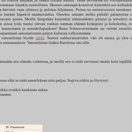
 todella lahjakas ja lisäksi erittäin kaunis. Tässä hevosessa oli voittaja-aines
suorastaan liiankin tunnollinen. Huonot omistajat koituivat kuitenkin sen kohtalok
 hirviötä vaan alistuva ja pelokas hiljaisuus. Poissa on neitosvuosien innokuus
kuin itseään häpeävä tammavanhus. Onneksi saimme melko pitkälti palautettua 
ttavasti poista. Meillä Simpukka kuitenkin silminnähden piristyi ja tervehtyi n
 sen ainoa tytär, tuntui olevan vanhan tamman elämän keskipiste ja kohokohta, e
n kaunottaren ja ruusukelupauksen! Ihana Schneeweissimme sai viettää onnelli
aipaamaan sanomattoman paljon kultaista valkoistamme.
varustelistan löydät
täältä
. Sennin nahkavarusteiden väri oli musta, ja yksi 
 reunanauhoin. Varustelistan lisäksi Karoliina osti sille:
 missään sen elämän vaiheessa, ja meillä sen ei enää tarvinnut muuta kuin lepäillä
sa eikä se enää arastelekaan niin paljoa. Sopiva orikin jo löytynyt.
vaikka ovatkin kaukaista sukua.
uotamme.
III: Planetarium