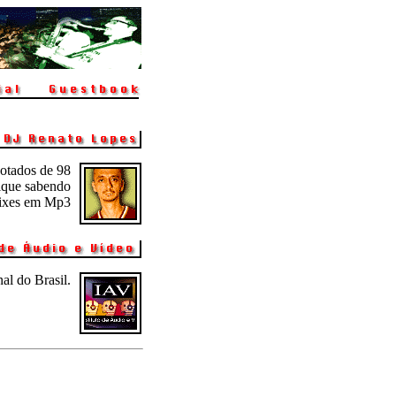
votados de 98
ique sabendo
emixes em Mp3
l do Brasil.