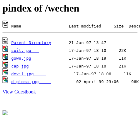
pindex of /wechen
Parent Directory
suit.jpg   
gown.jpg     
cap.jpg     
devil.jpg     
diploma.jpg     
          02-April-99 23:06     96K
View Guestbook