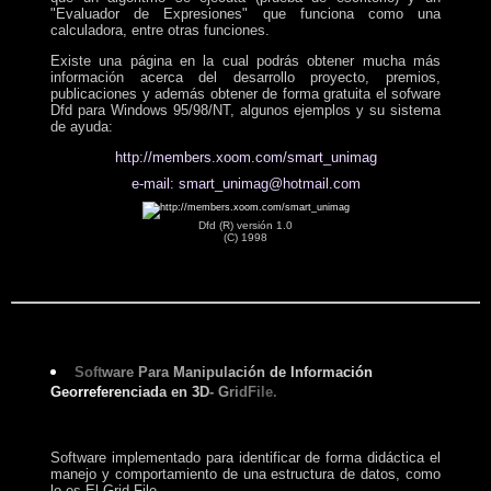
"Evaluador de Expresiones" que funciona como una
calculadora, entre otras funciones.
Existe una página en la cual podrás obtener mucha más
información acerca del desarrollo proyecto, premios,
publicaciones y además obtener de forma gratuita el sofware
Dfd para Windows 95/98/NT, algunos ejemplos y su sistema
de ayuda:
http://members.xoom.com/smart_unimag
e-mail: smart_unimag@hotmail.com
Dfd (R) versión 1.0
(C) 1998
Soft
ware
Para
Manipul
ación
de Informa
ción
Geo
rre
fere
nciad
a en 3
D
- G
ri
dF
i
le.
Software implementado para identificar de forma didáctica el
manejo y comportamiento de una estructura de datos, como
lo es El Grid File.