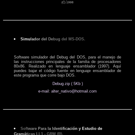
(C) 1998
Si
mu
la
dor
del
De
bug
del
MS-DOS.
Software simulador del Debug del DOS, para el manejo de
las instrucciones principales de la familia de procesadores
80x86. Realizado en lenguaje ensamblador (1997). Aquí
puedes bajar el código fuente en lenguaje ensamblador de
este programa que corre bajo DOS.
Debug.zip ( 5Kb )
e-mail: alter_nativo@hotmail.com
Soft
ware
Para
la Ide
nti
fic
ación
y Estudio
de
Gra
má
ti
cas L
L1 -
GRM
(R).