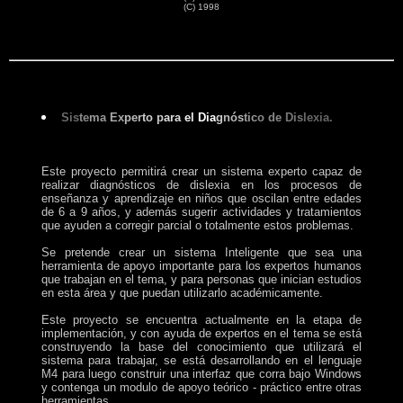
(C) 1998
Sis
te
ma
Ex
per
to p
ara
el
Dia
g
nós
tic
o de
Dis
le
xia.
Este proyecto permitirá crear un sistema experto capaz de
realizar diagnósticos de dislexia en los procesos de
enseñanza y aprendizaje en niños que oscilan entre edades
de 6 a 9 años, y además sugerir actividades y tratamientos
que ayuden a corregir parcial o totalmente estos problemas.
Se pretende crear un sistema Inteligente que sea una
herramienta de apoyo importante para los expertos humanos
que trabajan en el tema, y para personas que inician estudios
en esta área y que puedan utilizarlo académicamente.
Este proyecto se encuentra actualmente en la etapa de
implementación, y con ayuda de expertos en el tema se está
construyendo la base del conocimiento que utilizará el
sistema para trabajar, se está desarrollando en el lenguaje
M4 para luego construir una interfaz que corra bajo Windows
y contenga un modulo de apoyo teórico - práctico entre otras
herramientas.