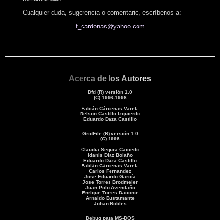
Cualquier duda, sugerencia o comentario, escríbenos a:
f_cardenas@yahoo.com
Ace
rca
de
lo
s Au
to
res
Dfd (R) versión 1.0
(C) 1996-1998
Fabián Cárdenas Varela
Nelson Castillo Izquierdo
Eduardo Daza Castillo
GridFile (R) versión 1.0
(C) 1998
Claudia Segura Caicedo
Idanis Diaz Bolaño
Eduardo Daza Castillo
Fabián Cárdenas Varela
Carlos Fernandez
Jose Eduardo García
Jose Torres Brodmeier
Juan Polo Avendaño
Enrique Torres Daconte
Arnaldo Bustamante
Johan Robles
Debug para MS-DOS