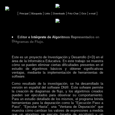
[
|
|
|
|
|
|
]
Principal
Búsqueda
Links
Downloads
Fritz-Chat
Ocio
e-mail
Ed
it
or
e In
tér
pre
te
de Algo
rit
mos
Repre
senta
dos
en
Dia
gramas de Flujo.
Este es un proyecto de Investigación y Desarrollo (I+D) en el
área de la Informática Educativa. En este trabajo se muestra
cómo se pueden eliminar ciertas dificultades presentes en el
estudio de algoritmos básicos y obtener significativas
ventajas, mediante la implementación de herramientas de
software.
Como resultado de la investigación, se ha desarrollado la
versión en español del software Dfd®. Este sofware permite
la creación de diagramas de flujo, y los algoritmos creados
pueden ser ejecutados para observar su comportamiento.
Para un estudio detallado de los mismos, el programa brinda
herramientas para la depuración como la "Ejecución Paso a
Paso", "Ejecutar Hasta", una "Ventana de Depuración" que
muestra cómo cambian los valores de expresiones a medida
que un algoritmo se ejecuta (prueba de escritorio) y un