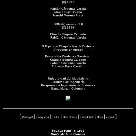
(C) 1997
Fabián Cárdenas Varela
Idanis Diaz Bolaño
Harold Moreno Plata
GRM (R) versión 1.0
(C) 1999
Claudia Segura Caicedo
Fabián Cárdenas Varela
S.E para el Diagnóstico de Dislexia
(Proyecto en curso)
Esmeralda Cárdenas Sacristan
Claudia Segura Caicedo
Fabián Cárdenas Varela
Eduardo Daza Castillo
Universidad del Magdalena
Facultad de Ingeniería
Programa de Ingeniería de Sistemas
Santa Marta - Colombia
[
|
|
|
|
|
|
]
Principal
Búsqueda
Links
Downloads
Fritz-Chat
Ocio
e-mail
FaCaVa Page (c) 1999
Santa Marta - Colombia