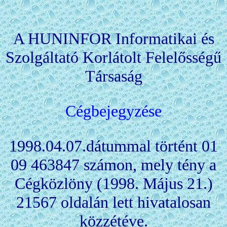
A HUNINFOR Informatikai és
Szolgáltató Korlátolt Felelősségű
Társaság
Cégbejegyzése
1998.04.07.dátummal történt 01
09 463847 számon, mely tény a
Cégközlöny (1998. Május 21.)
21567 oldalán lett hivatalosan
közzétéve.