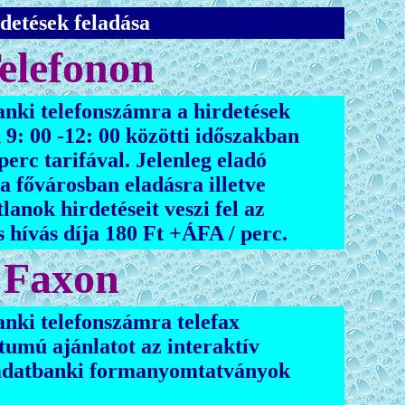
detések feladása
elefonon
anki telefonszámra a hirdetések
: 00 -12: 00 közötti időszakban
perc tarifával. Jelenleg eladó
a fővárosban eladásra illetve
lanok hirdetéseit veszi fel az
 hí
vás díja 180 Ft +ÁFA / perc.
Faxon
anki telefonszámra telefax
tumú ajánlatot az interaktív
 adatbanki formanyomtatványok