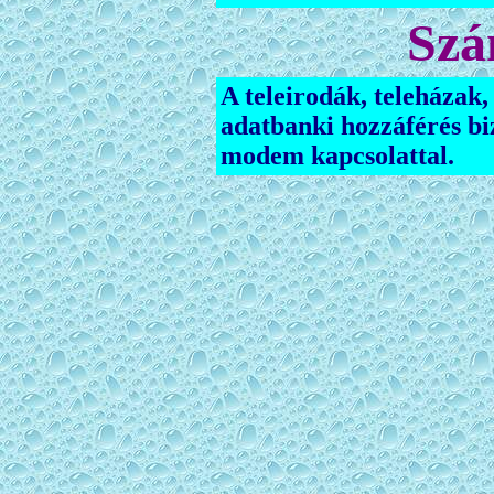
Szá
A teleirodák, teleházak
adatbanki hozzáférés biz
modem kapcsolattal.