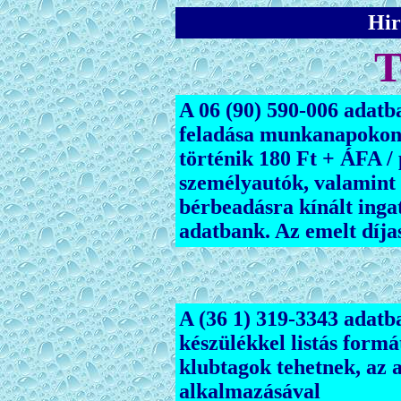
Hir
T
A 06 (90) 590-006 adatb
feladása munkanapokon 9
történik 180 Ft + ÁFA / 
személyautók, valamint 
bérbeadásra kínált ingat
adatbank. Az emelt díjas
A (36 1) 319-3343 adatb
készülékkel listás formá
klubtagok tehetnek, az
alkalmazásával