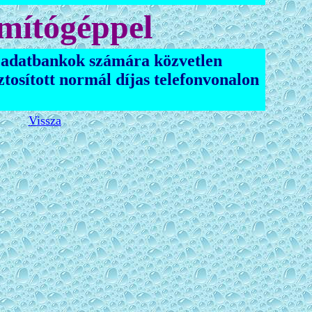
mítógéppel
, adatbankok számára közvetlen
tosított normál díjas telefonvonalon
Vissza