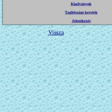
Kiadványok
Taglétszám keretek
Jelentkezés
Vissza