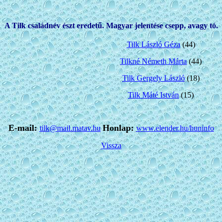
A Tilk családnév észt eredetű. Ma
gyar jelentése csepp, avagy tó.
Tilk László Géza
(44)
Tilkné Németh Márta
(44)
Tilk Gergely László
(18)
Tilk Máté István
(15)
E-mail:
Honlap:
tilk@mail.matav.hu
www.elender.hu/huninfo
Vissza