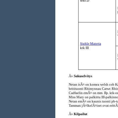
sekt.D
Sighle Materia
ktk III
Â»
Sukuselvitys
Netan isÃ¤ on komea welsh cob Ka
britituonti Rhimynnau Carwr. Rhi
Cadfaelin emÃ¤ on mm. IIp. ktk-
Miss Mary on palkittu III-palkinno
Netan emÃ¤ on kaunis tuonti pb-ta
Tamman jÃ¤lkelÃ¤iset ovat erittÃ
Â»
Kilpailut