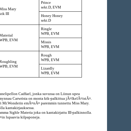
Prince
sekt.D, EVM
Miss Mary
ktk III
Honey Honey
sekt.D
Ringle
WPB, EVM
Material
WPB, EVM
Missis
WPB, EVM
Rough
WPB, EVM
Roughling
WPB, EVM
Lizardly
WPB, EVM
nelipellon Cadfael, jonka suvussa on Liinun upea
mynnau Carwrista on monta ktk-palkittua jÃ¤lkelÃ¤istÃ¤.
ori Mr.Wonderin emÃ¤nÃ¤ paremmin tunnettu Miss Mary.
lla kantakirjauksessa.
mma Sighle Materia joka on kantakirjattu III-palkinnolla.
¤in lupaavia kilpaponeja.