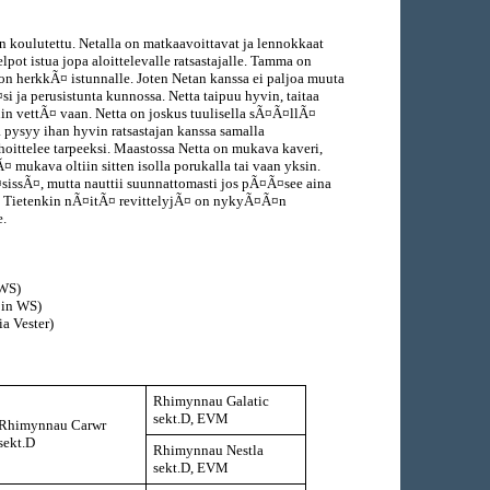
 koulutettu. Netalla on matkaavoittavat ja lennokkaat
elpot istua jopa aloittelevalle ratsastajalle. Tamma on
 on herkkÃ¤ istunnalle. Joten Netan kanssa ei paljoa muuta
i ja perusistunta kunnossa. Netta taipuu hyvin, taitaa
in vettÃ¤ vaan. Netta on joskus tuulisella sÃ¤Ã¤llÃ¤
pysyy ihan hyvin ratsastajan kanssa samalla
oittelee tarpeeksi. Maastossa Netta on mukava kaveri,
¤ mukava oltiin sitten isolla porukalla tai vaan yksin.
sissÃ¤, mutta nauttii suunnattomasti jos pÃ¤Ã¤see aina
. Tietenkin nÃ¤itÃ¤ revittelyjÃ¤ on nykyÃ¤Ã¤n
.
 WS)
bin WS)
ia Vester)
Rhimynnau Galatic
sekt.D, EVM
Rhimynnau Carwr
sekt.D
Rhimynnau Nestla
sekt.D, EVM