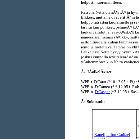
helposti nuoremmilleen.
Ratsuna Netta on nÃ¶yrÃ¤ ja hyvin
liikkeet, mutta ne ovat erittÃ¤in h
helppo ratsastaa kuolaimelle ja se
tarvita kun pohkeet, pehmeÃ¤ kÃ¤s
laukanvaihdot ja ravivÃ¤istÃ¶t ku
maneesissa hieman sÃ¤ikky, mutta 
aaltopituudella kuhan tammaa rauh
rento ja luotettava. Tamma on yhtÃ
Laukatessa Netta pysyy hyvin kÃ¤
joskus kunnolla revittelemÃ¤Ã¤n
vÃ¤hemmÃ¤n kun Netta vanhenee
Â»
JÃ¤lkelÃ¤iset
WPB-t. D'Carat (*10.12.05 i. Eigr
WPB-o. D'Cameo (* 6.12.05 i. Ro
WPB-o.
D'Casper
(*2.12.05 i. Sask
Â»
Sukutaulu
Kanelipellon Cadfael