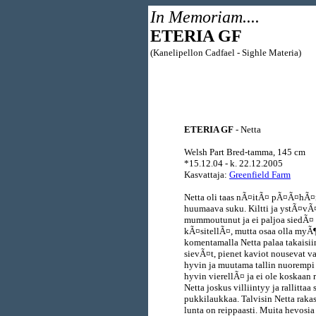
In Memoriam....
ETERIA GF
(Kanelipellon Cadfael - Sighle Materia)
ETERIA GF
- Netta
Welsh Part Bred-tamma, 145 cm
*15.12.04 - k. 22.12.2005
Kasvattaja:
Greenfield Farm
Netta oli taas nÃ¤itÃ¤ pÃ¤Ã¤hÃ¤np
huumaava suku. Kiltti ja ystÃ¤vÃ
mummoutunut ja ei paljoa siedÃ¤ m
kÃ¤sitellÃ¤, mutta osaa olla myÃ
komentamalla Netta palaa takaisiin
sievÃ¤t, pienet kaviot nousevat v
hyvin ja muutama tallin nuorempi p
hyvin vierellÃ¤ ja ei ole koskaan 
Netta joskus villiintyy ja rallit
pukkilaukkaa. Talvisin Netta raka
lunta on reippaasti. Muita hevosi