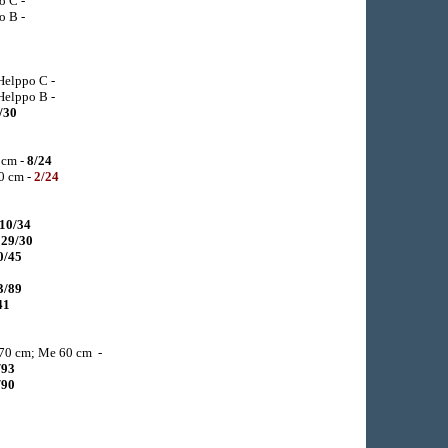
o C -
o B -
Helppo C -
Helppo B -
/30
 cm -
8
/24
0 cm -
2/24
10/34
-
29/30
0/45
3/89
41
-70 cm; Me 60 cm -
/93
/90