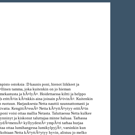
isto ostoksia :D kaunis poni, hienot liikkeet ja
¤llinen tamma, joka kuitenkin on jo hieman
ekastusta ja hÃ¤lyÃ¤. Hoidettaessa kiltti ja helppo
¶s erittÃ¤in kÃ¤nkkis aina joinain pÃ¤ivinÃ¤. Kuitenkin
 ruotuun. Harjauksesta Netta nauttii suunnattomasti ja
aivatta. KengittÃ¤essÃ¤ Netta kÃ¤yttÃ¤ytyy erittÃ¤in
oni voisi ottaa mallia Netasta. Taluttaessa Netta kulkee
rynninyt ja kiskonut taluttajaa minne haluaa. Tarhassa
taa sydÃ¤mensÃ¤ kyllyydestÃ¤ ympÃ¤ri tarhaa hurjaa
staa ottaa lumihangessa lumikylpyjÃ¤, varsinkin kun
a kohtaan Netta kÃ¤yttÃ¤ytyy hyvin, alistuu jo melko