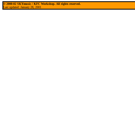
©
2000-02 SKYmusic / KFC Workshop. All rights reserved.
Last updated: January 28, 2001