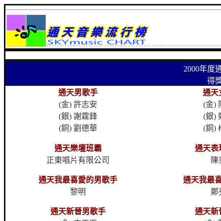
2000年
得
通天男歌手
通天
(金) 許志安
(金)
(銀) 謝霆鋒
(銀)
(銅) 劉德華
(銅)
通天樂壇班霸
通天表
正東唱片有限公司
陳
通天我最喜愛的男歌手
通天我最
黎明
鄭
通天新晉男歌手
通天新