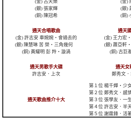
(金) 古天樂
(金)
(銀) 張家輝
(銀)
(銅) 陳冠希
(銅)
通天合唱歌曲
通天
(金) 許志安 車婉婉‧會過去的
(金) 王力
(銀) 陳慧琳 苦 榮‧三角幾何
(銀) 蕭亞
(銅) 黃耀明 彭 羚‧漩渦
(銅) 古巨基
通天男歌手大碟
通天女
許志安．上次
鄭秀文．Lad
第１位 楊千嬅‧少
第２位 鄭秀文．感
通天歌曲推介十大
第３位 張學友．一
第４位 許志安．半
第５位 謝霆鋒．活著