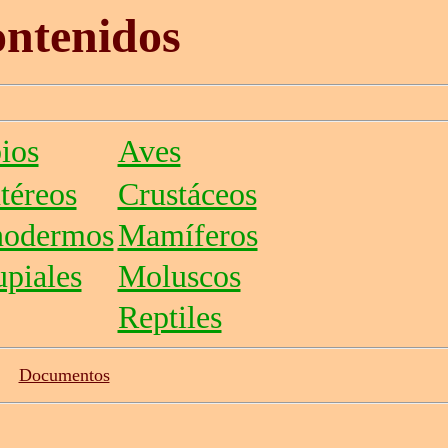
ntenidos
ios
Aves
téreos
Crustáceos
nodermos
Mamíferos
piales
Moluscos
Reptiles
Documentos