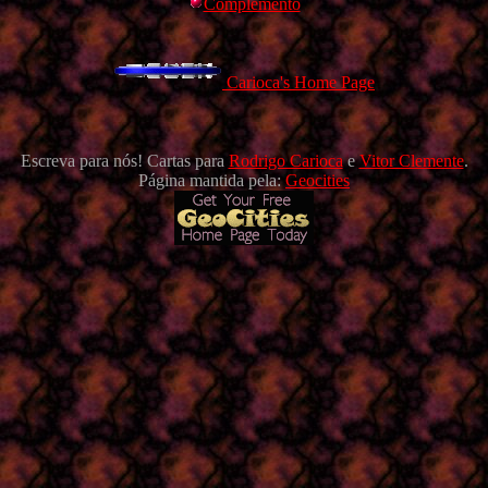
Complemento
Carioca's Home Page
Escreva para nós! Cartas para
Rodrigo Carioca
e
Vitor Clemente
.
Página mantida pela:
Geocities