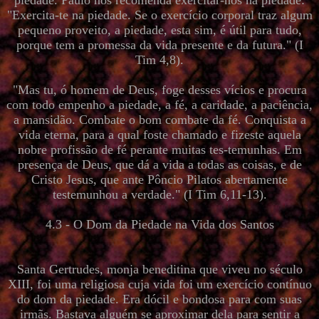
piedade. Paulo nos recomenda exercitar-nos na piedade:
"Exercita-te na piedade. Se o exercício corporal traz algum
pequeno proveito, a piedade, esta sim, é útil para tudo,
porque tem a promessa da vida presente e da futura." (I
Tim 4,8).
"Mas tu, ó homem de Deus, foge desses vícios e procura
com todo empenho a piedade, a fé, a caridade, a paciência,
a mansidão. Combate o bom combate da fé. Conquista a
vida eterna, para a qual foste chamado e fizeste aquela
nobre profissão de fé perante muitas tes-temunhas. Em
presença de Deus, que dá a vida a todas as coisas, e de
Cristo Jesus, que ante Pôncio Pilatos abertamente
testemunhou a verdade." (I Tim 6,11-13).
4.3 - O Dom da Piedade na Vida dos Santos
Santa Gertrudes, monja beneditina que viveu no século
XIII, foi uma religiosa cuja vida foi um exercício contínuo
do dom da piedade. Era dócil e bondosa para com suas
irmãs. Bastava alguém se aproximar dela para sentir a