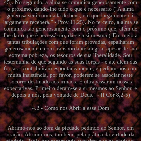
45). No segundo, a alma se comunica generosamente com
o próximo, dando-lhe tudo o que é necessário ("A alma
generosa será cumulada de bens, e o que largamente dá,
largamente receberá." - Prov 11,25). No terceiro, a alma se
comunica tão generosamente com o próximo que, além de
lhe dar o que é necessá-rio, dá-se a si mesma ("Em meio a
tantas tribulações com que foram provadas, espalharam
generosamente e com transbordante alegria, apesar de sua
extrema pobreza, os tesouros de sua liberalidade. Sou
testemunha de que segundo as suas forças - e até além das
forças - contribuíram espontaneamente, e pediam-nos com
muita insistência, por favor, poderem se associar neste
socorro destinado aos irmãos. E ultrapassaram nossas
expectativas. Primeiro deram-se a si mesmos ao Senhor, e
depois a nós, pela vontade de Deus." - II Cor 8,2-5)
4.2 - Como nos Abrir a esse Dom
Abrimo-nos ao dom da piedade pedindo ao Senhor, em
oração. Abrimo-nos, também, pela prática da virtude da