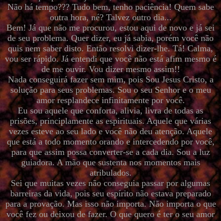
Não há tempo??? Tudo bem, tenho paciência! Quem sabe
outra hora, né? Talvez outro dia...
Bem! Já que não me procurou, estou aqui de novo e já sei
de seu problema. Quer dizer, eu já sabia, porém você não
quis nem saber disto. Então resolvi dizer-lhe. Tá! Calma,
vou ser rápido. Já entendi que você não está afim mesmo é
de me ouvir. Vou dizer mesmo assim!!
Nada conseguirá fazer sem mim, pois Sou Jesus Cristo, a
solução para seus problemas. Sou o seu Senhor e o meu
amor resplandece infinitamente por você.
Eu sou aquele que conforta, alivia, livra de todas as
prisões, principlamente as espirituais. Aquele que várias
vezes esteve ao seu lado e você não deu atenção. Aquele
que está a todo momento orando e intercedendo por você,
para que assim possa converter-se a cada dia. Sou a luz
guiadora. A mão que sustenta nos momentos mais
atribulados.
Sei que muitas vezes não conseguia passar por algumas
barreiras da vida, pois seu espírito não estava preparado
para a provação. Mas isso não importa. Não importa o que
você fez ou deixou de fazer. O que quero é ter o seu amor