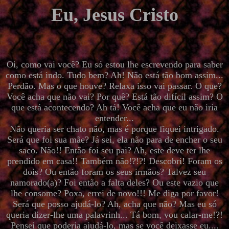
Eu, Jesus Cristo
Oi, como vai você? Eu só estou lhe escrevendo para saber
como está indo. Tudo bem? Ah! Não está tão bom assim...
Perdão. Mas o que houve? Relaxa isso vai passar. O que?
Você acha que não vai? Por quê? Está tão difícil assim? O
que está acontecendo? Ah tá! Você acha que eu não iria
entender...
Não queria ser chato não, mas é porque fiquei intrigado.
Será que foi sua mãe? Já sei, ela não para de encher o seu
saco. Não!! Então foi seu pai? Ah, este deve ter lhe
prendido em casa!! Também não!?!?! Descobri! Foram os
dois? Ou então foram os seus irmãos? Talvez seu
namorado(a)? Foi então a falta deles? Ou este vazio que
lhe consome? Poxa, errei de novo!!! Me diga por favor!
Será que posso ajudá-lo? Ah, acha que não? Mas eu só
queria dizer-lhe uma palavrinh... Tá bom, vou calar-me!?!
Pensei que poderia ajudá-lo, mas se você deixasse eu....