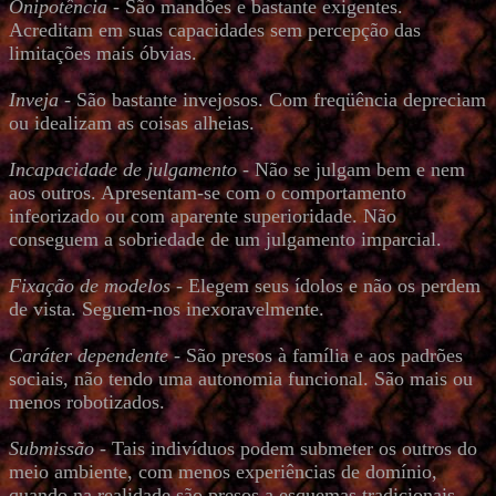
Onipotência
- São mandões e bastante exigentes.
Acreditam em suas capacidades sem percepção das
limitações mais óbvias.
Inveja
- São bastante invejosos. Com freqüência depreciam
ou idealizam as coisas alheias.
Incapacidade de julgamento
- Não se julgam bem e nem
aos outros. Apresentam-se com o comportamento
infeorizado ou com aparente superioridade. Não
conseguem a sobriedade de um julgamento imparcial.
Fixação de modelos
- Elegem seus ídolos e não os perdem
de vista. Seguem-nos inexoravelmente.
Caráter dependente
- São presos à família e aos padrões
sociais, não tendo uma autonomia funcional. São mais ou
menos robotizados.
Submissão
- Tais indivíduos podem submeter os outros do
meio ambiente, com menos experiências de domínio,
quando na realidade são presos a esquemas tradicionais.