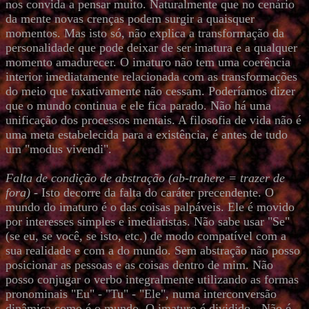
nos convida a pensar muito. Naturalmente que no cenário
da mente novas crenças podem surgir a quaisquer
momentos. Mas isto só, não explica a transformação da
personalidade que pode deixar de ser imatura e a qualquer
momento amadurecer. O imaturo não tem uma coerência
interior imediatamente relacionada com as transformações
do meio que taxativamente não cessam. Poderíamos dizer
que o mundo continua e ele fica parado. Não há uma
unificação dos processos mentais. A filosofia de vida não é
uma meta estabelecida para a existência, é antes de tudo
um "modus vivendi".
Falta de condição de abstração (ab-trahere = trazer de
fora)
- Isto decorre da falta do caráter precendente. O
mundo do imaturo é o das coisas palpáveis. Ele é movido
por interesses simples e imediatistas. Não sabe usar "Se"
(se eu, se você, se isto, etc.) de modo compatível com a
sua realidade e com a do mundo. Sem abstração não posso
posicionar as pessoas e as coisas dentro de mim. Não
posso conjugar o verbo integralmente utilizando as formas
pronominais "Eu" - "Tu" - "Ele", numa interconversão
dinâmica como é o mundo. O imaturo é dividido - Não é