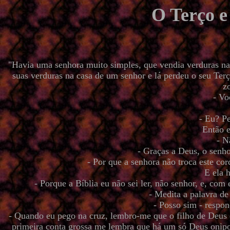
O Terço e
"Havia uma senhora muito simples, que vendia verduras na 
suas verduras na casa de um senhor e lá perdeu o seu Terço
z
- Vo
- Eu? P
Então e
- N
- Graças a Deus, o senh
- Por que a senhora não troca este co
E ela 
- Porque a Bíblia eu não sei ler, não senhor, e, co
- Medita a palavra d
- Posso sim - respo
- Quando eu pego na cruz, lembro-me que o filho de Deus
primeira conta grossa me lembra que há um só Deus onipot