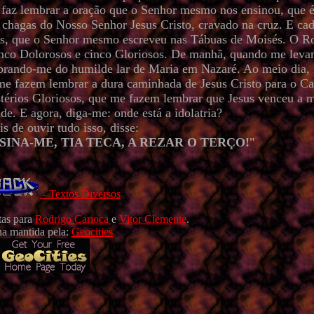
me faz lembrar a oração que o Senhor mesmo nos ensinou, que 
 chagas do Nosso Senhor Jesus Cristo, cravado na cruz. E ca
s, que o Senhor mesmo escreveu nas Tábuas de Moisés. O Ro
nco Dolorosos e cinco Gloriosos. De manhã, quando me levant
embrando-me do humilde lar de Maria em Nazaré. Ao meio dia,
e me fazem lembrar a dura caminhada de Jesus Cristo para o C
istérios Gloriosos, que me fazem lembrar que Jesus venceu a m
e. E agora, diga-me: onde está a idolatria?
is de ouvir tudo isso, disse:
SINA-ME, TIA TECA, A REZAR O TERÇO!
"
- Textos Diversos
tas para
Rodrigo Carioca
e
Vitor Clemente
.
na mantida pela:
Geocities