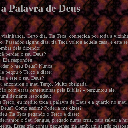
 a Palavra de Deus
vizinhança. Certo dia, Tia Teca, conhecida por toda a vizinh
. Passados alguns dias, tia Teca voltou àquela casa, e este s
ombar dela dizendo:
cê perdeu o seu Deus?
Ela respondeu:
erder o meu Deus? Nunca.
le pegou o Terço e disse:
ão é este o seu Deus?
or encontrou o meu Terço. Muito obrigada.
rdão com essas sementinhas pela Bíblia? - perguntou ele.
humildemente respondeu:
m e Terço, eu medito toda a palavra de Deus e a guardo no meu
e Deus? Como assim? Poderia me dizer?
ndeu Tia Teca pegando o Terço e disse:
 derramou o Seu Sangue, pregado numa cruz, para salvar a h
ente. Essas três contas pequenas me lembram as três pessoas