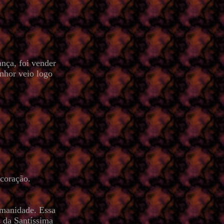
ança, foi vender
enhor veio logo
 coração.
umanidade. Essa
 da Santíssima