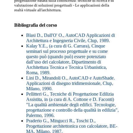
progettazione basata sulla conoscenza: tecniche di ricerca e di
valutazione di soluzioni progettuali - Le applicazioni della
realtà virtuale all'architettura.
Bibliografia del corso
Blasi D., Dall'O' O., AutoCAD Applicazioni di
Architettura e Ingegneria Civile, Clup, 1989.
Kalay Y.E., (a cura di G. Carrara), Cinque
seminari sul processo progettuale e su come
questo può (quando può) essere potenziato
dall’uso del calcolatore, Dipartimento di
Architettura Tecnica e Tecnica Urbanistica,
Roma, 1989.
Lini D., Mirandoli O., AutoCAD e AutoShade.
Applicazioni di disegno tridimensionale, Clup,
Milano, 1990.
Pellitteri G., Tecniche di Progettazione Edilizia
Assistita, in (a cura di A. Cottone e D. Faconti)
"La qualità ambientale degli edifici. Tecnologie,
progettazione e controllo della qualità in edilizia",
Palermo, 1996.
Praderio G., Mingucci R., Toschi D.,
Progettazione architettonica con calcolatore, BE-
MA, Milano, 1987.