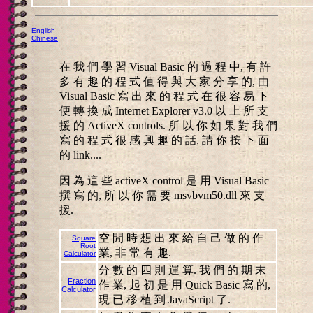
English
Chinese
在 我 們 學 習 Visual Basic 的 過 程 中, 有 許
多 有 趣 的 程 式 值 得 與 大 家 分 享 的, 由
Visual Basic 寫 出 來 的 程 式 在 很 容 易 下
便 轉 換 成 Internet Explorer v3.0 以 上 所 支
援 的 ActiveX controls. 所 以 你 如 果 對 我 們
寫 的 程 式 很 感 興 趣 的 話, 請 你 按 下 面
的 link....
因 為 這 些 activeX control 是 用 Visual Basic
撰 寫 的, 所 以 你 需 要 msvbvm50.dll 來 支
援.
空 閒 時 想 出 來 給 自 己 做 的 作
Square
Root
業, 非 常 有 趣.
Calculator
分 數 的 四 則 運 算. 我 們 的 期 末
Fraction
作 業, 起 初 是 用 Quick Basic 寫 的,
Calculator
現 已 移 植 到 JavaScript 了.