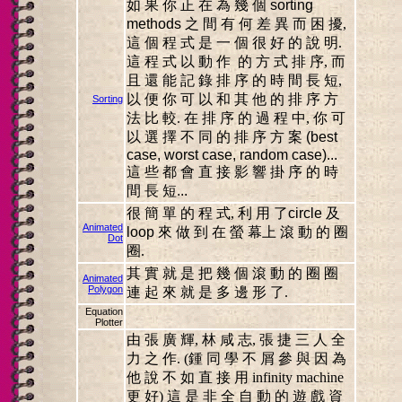
如 果 你 正 在 為 幾 個
sorting
methods
之 間 有 何 差 異 而 困 擾,
這 個 程 式 是 一 個 很 好 的 說 明.
這 程 式 以 動 作 的 方 式 排 序, 而
且 還 能 記 錄 排 序 的 時 間 長 短,
以 便 你 可 以 和 其 他 的 排 序 方
Sorting
法 比 較. 在 排 序 的 過 程 中, 你 可
以 選 擇 不 同 的 排 序 方 案
(best
case, worst case, random case)...
這 些 都 會 直 接 影 響 掛 序 的 時
間 長 短
...
很 簡 單 的 程 式, 利 用 了
circle
及
Animated
loop
來 做 到 在 螢 幕上 滾 動 的 圈
Dot
圈.
其 實 就 是 把 幾 個 滾 動 的 圈 圈
Animated
Polygon
連 起 來 就 是 多 邊 形 了.
Equation
Plotter
由 張 廣 輝, 林 咸 志, 張 捷 三 人 全
力 之 作. (鍾 同 學 不 屑 參 與 因 為
他 說 不 如 直 接 用 infinity machine
更 好) 這 是 非 全 自 動 的 遊 戲 資