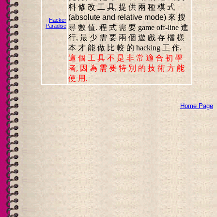
料 修 改 工 具, 提 供 兩 種 模 式
(absolute and relative mode)
來 搜
Hacker
Paradise
尋 數 值. 程 式 需 要 game off-line 進
行, 最 少 需 要 兩 個 遊 戲 存 檔 樣
本 才 能 做 比 較 的 hacking 工 作.
這 個 工 具 不 是 非 常 適 合 初 學
者, 因 為 需 要 特 別 的 技 術 方 能
使 用.
Home Page