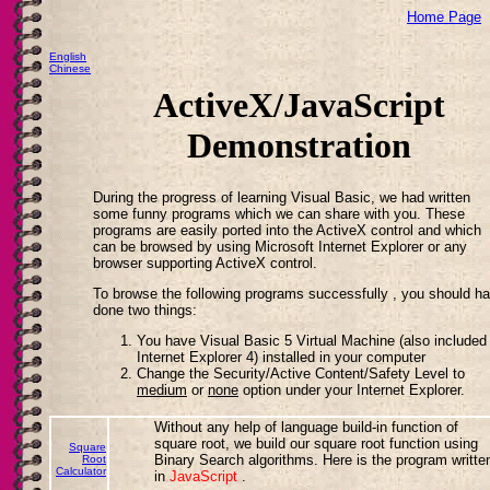
Home Page
English
Chinese
ActiveX/JavaScript
Demonstration
During the progress of learning Visual Basic, we had written
some funny programs which we can share with you. These
programs are easily ported into the ActiveX control and which
can be browsed by using Microsoft Internet Explorer or any
browser supporting ActiveX control.
To browse the following programs successfully , you should h
done two things:
You have Visual Basic 5 Virtual Machine (also included 
Internet Explorer 4) installed in your computer
Change the Security/Active Content/Safety Level to
medium
or
none
option under your Internet Explorer.
Without any help of language build-in function of
square root, we build our square root function using
Square
Binary Search algorithms. Here is the program writte
Root
Calculator
in
JavaScript
.