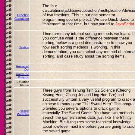
The four
calculations(addition/subtraction/multiplication/divisi
of two fractions. This is our one semestar
Fraction
Calculator
programming course project. We use Quick Basic to
implement at that time, but now ported to
JavaScrip
There are many internal sorting methods we learnt. If
you confuse what is the difference between these
sorting, below is a good demonstration to show you
how each sorting methods is working. In this
Sorting
demonstration, you can select any method of interna
sorting, and case study about the sorting items.
Animated
Dot
Animated
Polygon
Equation
Plotter
Three guys from Tshung Tsin S2 Science (Cheong
Kwang Hooi, Chong Jei and Ling Han Tze) had
successfully written a very useful program to crack a
chinese famous game 'The Sword Hero'. This progra
provided you several options to crack game,
Hacker
especially The Sword Game. You have two methods 
Paradise
search the game's saved data, just like The Infinity
Machine. But it requires some technical knowledge
about low-level machine before you are going to crac
the saved game.