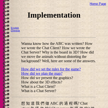
Home Page
Implementation
English
Chinese
Wanna know how the ABC was written? How
we wrote the Chat Client? How we wrote the
Chat Server? Why is the board in 3D? How did
we move the animals without distorting the
background? Well, here are some of the answers.
How did we set the rules for the game?
How did we plan the map?
How did we present the graphics?
How about the 3D effects?
What is a Chat Client?
What is a Chat Server?
想 知 道 我 們 做 ABC 的 過 程 嗎? Chat