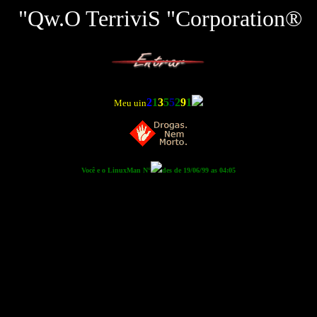
"Qw.O TerriviS "Corporation®
2
1
3
5
5
2
9
1
Meu uin
Você e o LinuxMan N°
des de 19/06/99 as 04:05