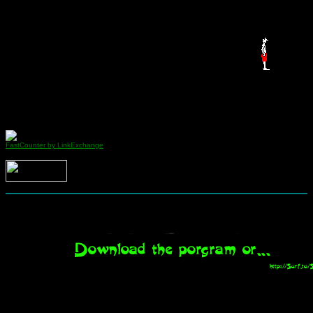
FastCounter by LinkExchange