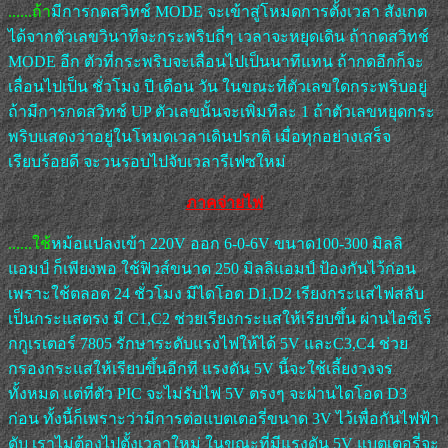
......ถ้า
มีการกดสวิทช์ MODE จะเข้าสู่โหมดการตั้งเวลา สังเกต
ได้จากตัวเลขวินาทีจะกระพริบถี่ๆ เวลาจะหยุดเดิน ถ้ากดสวิทช์
MODE อีก ตัวที่กระพริบจะเลื่อนไปเป็นนาทีแทน ถ้ากดอีกก็จะ
เลื่อนไปเป็น ชั่วโมง ปี เดือน วัน ในขณะที่ตัวเลขใดกระพริบอยู่
ถ้ามีการกดสวิทช์ UP ตัวเลขนั้นจะเพิ่มทีละ 1 ถ้าตัวเลขหยุดกระ
พริบแสดงว่าอยู่ในโหมดเวลาเดินปรกติ เมื่อทุกอย่างเสร็จ
เรียบร้อยดี จะวนรอบไปจับเวลารีเฟซใหม่
ภาคจ่ายไฟ
......ใช้
หม้อแปลงเข้า 220V ออก 6-0-6V ขนาด100-300 มิลลิ
แอมป์ ก็เพียงพอ ใช้ฟิวส์ขนาด 250 มิลลิแอมป์ ป้องกันไว้ก่อน
เพราะใช้ตลอด 24 ชั่วโมง มีไดโอด D1,D2 เรียงกระแสไฟสลับ
เป็นกระแสตรง มี C1,C2 ช่วยเรียงกระแสให้เรียบขึ้น ผ่านไอซีเร็
กกูเรเตอร์ 7805 รักษาระดับแรงไฟให้ได้ 5V และC3,C4 ช่วย
กรองกระแสให้เรียบขึ้นอีกที แรงดัน 5V นี้จะใช้เลี้ยงวงจร
ทั้งหมด แต่ที่ตัว PIC จะไม่รับไฟ 5V ตรงๆ จะผ่านไดโอด D3
ก่อน ทั้งนี้ก็เพราะว่ามีการต่อแบตเตอรี่ขนาด 3V ไว้เพื่อกันไฟฟ้า
ดับ เราไม่ต้องไปตั้งเวลาใหม่ ในขณะที่มีแรงดัน 5V แบตเตอรี่จะ