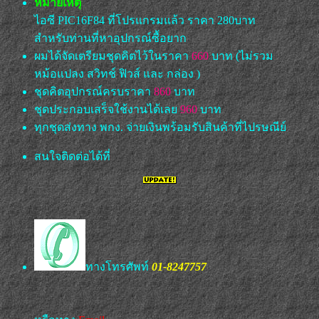
หมายเหตุ
ไอซี PIC16F84 ที่โปรแกรมแล้ว ราคา 280บาท
สำหรับท่านที่หาอุปกรณ์ซื้อยาก
ผมได้จัดเตรียมชุดคิตไว้ในราคา
660
บาท (ไม่รวม
หม้อแปลง สวิทช์ ฟิวส์ และ กล่อง )
ชุดคิตอุปกรณ์ครบราคา
860
บาท
ชุดประกอบเสร็จใช้งานได้เลย
960
บาท
ทุกชุดส่งทาง
พกง. จ่ายเงินพร้อมรับสินค้าที่ไปรษณีย์
สนใจติดต่อได้ที่
ทางโทรศัพท์
01-8247757