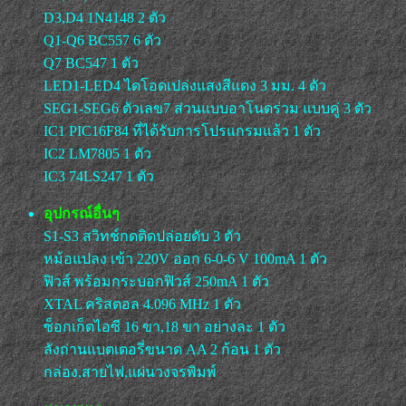
D3,D4 1N4148 2 ตัว
Q1-Q6 BC557 6 ตัว
Q7 BC547 1 ตัว
LED1-LED4 ไดโอดเปล่งแสงสีแดง 3 มม. 4 ตัว
SEG1-SEG6 ตัวเลข7 ส่วนแบบอาโนดร่วม แบบคู่ 3 ตัว
IC1 PIC16F84 ที่ได้รับการโปรแกรมแล้ว 1 ตัว
IC2 LM7805 1 ตัว
IC3 74LS247 1 ตัว
อุปกรณ์อื่นๆ
S1-S3 สวิทช์กดติดปล่อยดับ 3 ตัว
หม้อแปลง เข้า 220V ออก 6-0-6 V 100mA 1 ตัว
ฟิวส์ พร้อมกระบอกฟิวส์ 250mA 1 ตัว
XTAL คริสตอล 4.096 MHz 1 ตัว
ซ็อกเก็ตไอซี 16 ขา,18 ขา อย่างละ 1 ตัว
ลังถ่านแบตเตอรี่ขนาด AA 2 ก้อน 1 ตัว
กล่อง,สายไฟ,แผ่นวงจรพิมพ์