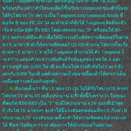
นั้นตัว 7-segment ทุกตัวจะได้รับสัญญานจาก ไอซี 74LS247
พร้อมๆกัน แต่ว่าตัวไหนจะติดก็ขึ้นกับขา commond ของตัวนั้นจะ
ได้รับไฟบวก 5V เพราะเป็น 7-segment แบบ commond Anode ที่
พอร์ต B ของ PIC16C54 จะทำหน้าที่สั่งให้ 7-segment ติดทีละตัว
เริ่มจากบิต RB0 ถึง RB5 โดยแสดงสถานะ "0" หรือต่อให้ R6-
R11 ลงกราวด์ทีละตัว เพื่อให้มีกระแสไบอัสทรานซิสเตอร์วิ่งผ่าน
ขา E มาขา B ทำให้ทรานซิสเตอร์ Q1-Q6 ทำงาน ไฟบวกก็จะวิ่ง
ผ่านขา E มาขา C จ่ายให้ 7-segment ทำงานได้ ตัว 7-segment ก็
จะสว่าง แต่ละตัวจะสว่างสัมพันธ์กับข้อมูลของ พอร์ต A และ
สว่างอยู่ตัวละ 0.001 วินาที จะเลื่อนไปสว่างตัวถัดไป รวม 6 ตัว
เท่ากับ 0.006 วินาที แต่ด้วยความเร็วขนาดนี้จะทำให้ตาเราเห็น
เหมือนสว่างพร้อมกันทุกตัว
......จะ
สังเกตเห็นว่า ที่ขา E ของ Q1-Qุุุุุ6 ไม่ได้รับไฟบวก5V ตรงๆ
ไฟบวก 5V ผ่าน D5 เหลือประมาน 4.3Vทั้งนี้ก็เพราะว่า ในขณะ
ที่พอร์ต RB0-RB5 เป็น "1" จะมีไฟประมาน 4.3V ออกที่เอ้าพุต
ถ้ารับไฟ 5V มาตรงๆ จะทำให้มีแรงดันตกคล่อมที่ขา E กับขา B
ประมาณ 0.7V แรงดันขนาดนี้จะทำให้ทรานซิตเตอร์นำกระแส
ได้ ซึ่งเราไม่ต้องการ เราต้องการให้นำกระแสในสถานะ