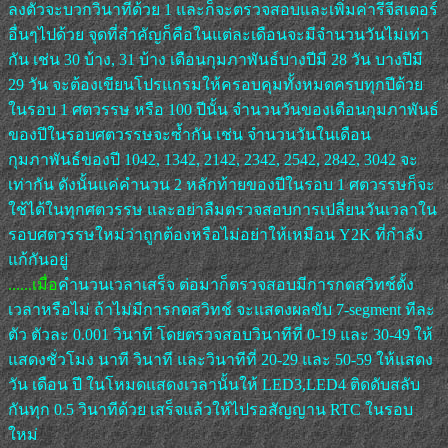
ลงตัวจะบวกวินาทีด้วย 1 และก็จะตรวจสอบและเพิ่มค่ารีจีสเตอร์
อื่นๆไปด้วย จุดที่สำคัญก็คือในแต่ละเดือนจะมีจำนวนวันไม่เท่า
กัน เช่น 30 บ้าง, 31 บ้าง เดือนกุมภาพันธ์บางปีมี 28 วัน บางปีมี
29 วัน จะต้องเขียนโปรแกรมให้ครอบคุมทั้งหมดครบทุกปีด้วย
ในรอบ 1 ศตวรรษ หรือ 100 ปีนั้น จำนวนวันของเดือนกุมภาพันธ์
ของปีในรอบศตวรรษจะซ้ำกัน เช่น จำนวนวันในเดือน
กุมภาพันธ์ของปี 1042, 1342, 2142, 2342, 2542, 2842, 3042 จะ
เท่ากัน ดังนั้นแค่คำนวน 2 หลักท้ายของปีในรอบ 1 ศตวรรษก็จะ
ใช้ได้ในทุกศตวรรษ และอย่าลืมตรวจสอบการเปลี่ยนวันเวลาใน
รอบศตวรรษใหม่ว่าถูกต้องหรือไม่อย่าให้เหมือน Y2K ที่กำลัง
แก้กันอยู่
......เมื่อ
คำนวนเวลาเสร็จ ต่อมาก็ตรวจสอบมีการกดสวิทช์ตั้ง
เวลาหรือไม่ ถ้าไม่มีการกดสวิทช์ จะแสดงผลขับ 7-segment ทีละ
ตัว ตัวละ 0.001 วินาที โดยตรวจสอบวินาทีที่ 0-19 และ 30-49 ให้
แสดงชั่วโมง นาที วินาที และวินาทีที่ 20-29 และ 50-59 ให้แสดง
วัน เดือน ปี ในโหมดแสดงเวลานั้นให้ LED3,LED4 ติดดับสลับ
กันทุก 0.5 วินาทีด้วย เสร็จแล้วให้ไปรอสัญญาน RTC ในรอบ
ใหม่