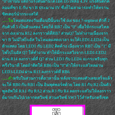
"0"เท่านั้น แต่ถ้าแรงดันผ่านไดโอด D5 เหลือ 4.3V แรงดันตกค
ล่อมที่ขา E กับ ขา B ประมาน 0V ซึ่งก็ไม่สามารถทำให้ทราน
ซิตเตอร์นำกระแสได้
......ใน
โหมดแสดงวันเดือนปีนั้นจะใช้ dot ของ 7-segment ตัวที่ 2
กับตัวที่ 5 เป็นตัวแสดง โดยให้ RB7 เป็น "0" เพื่อให้กระแสไหล
จาก dot ผ่าน R12 ลงกราวด์ที่RB7 ส่วนQ7 ไม่ทำงานเนื่องจาก
ขา B ไม่มีไฟไบอัส ในโหมดแสดงเวลา จะให้LED1-LED4 เป็น
ตัวแสดง โดย LED1 กับ LED2 ติดค้าง เนื่องจาก RB7 เป็น "1" มี
ไฟไปไบอัส Q7 ให้ทำงาน ทำให้มีกระแสวิ่งจาก LED1-LED2
ผ่าน R14 ลงกราวด์ที่ Q7 ส่วน LED3 กับ LED4 จะกระพริบทุก
ครึ่งวินาที โดยถ้าติดให้ RB6 เป็น "0"ทำให้กระแสไหลผ่าน
LED3-LED4 ผ่าน R13 ลงกราวด์ที่ RB6
......สำ
หรับในส่วนการตั้งเวลานั้น หลังจากแสดงตัวเลขเสร็จแล้ว
จะให้ RB0 กับ RB1 เป็น อินพุตพอร์ตด้วย โดย R1 กับ R2 เป็นตัว
พูลอัพให้ RA1 กับ RA2 ส่วน R3 กับ R4 ลดกระแสไม่ให้ลงกราว
ด์มากเกินไปเวลากดสวิทช์ ส่วนสวิทช์ SW3 ไว้สำหรับกดรีเซต