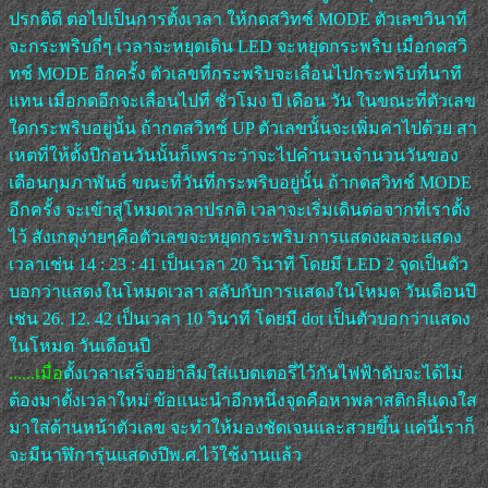
ปรกติดี ต่อไปเป็นการตั้งเวลา ให้กดสวิทช์ MODE ตัวเลขวินาที
จะกระพริบถี่ๆ เวลาจะหยุดเดิน LED จะหยุดกระพริบ เมื่อกดสวิ
ทช์ MODE อีกครั้ง ตัวเลขที่กระพริบจะเลื่อนไปกระพริบที่นาที
แทน เมื่อกดอีกจะเลื่อนไปที่ ชั่วโมง ปี เดือน วัน ในขณะที่ตัวเลข
ใดกระพริบอยู่นั้น ถ้ากดสวิทช์ UP ตัวเลขนั้นจะเพิ่มค่าไปด้วย สา
เหตที่ให้ตั้งปีก่อนวันนั้นก็เพราะว่าจะไปคำนวนจำนวนวันของ
เดือนกุมภาพันธ์ ขณะที่วันที่กระพริบอยู่นั้น ถ้ากดสวิทช์ MODE
อีกครั้ง จะเข้าสู่โหมดเวลาปรกติ เวลาจะเริ่มเดินต่อจากที่เราตั้ง
ไว้ สังเกตุง่ายๆคือตัวเลขจะหยุดกระพริบ การแสดงผลจะแสดง
เวลาเช่น 14 : 23 : 41 เป็นเวลา 20 วินาที โดยมี LED 2 จุดเป็นตัว
บอกว่าแสดงในโหมดเวลา สลับกับการแสดงในโหมด วันเดือนปี
เช่น 26. 12. 42 เป็นเวลา 10 วินาที โดยมี dot เป็นตัวบอกว่าแสดง
ในโหมด วันเดือนปี
......เมื่อ
ตั้งเวลาเสร็จอย่าลืมใส่แบตเตอรี่ไว้กันไฟฟ้าดับจะได้ไม่
ต้องมาตั้งเวลาใหม่ ข้อแนะนำอีกหนึ่งจุดคือหาพลาสติกสีแดงใส
มาใส่ด้านหน้าตัวเลข จะทำให้มองชัดเจนและสวยขึ้น แค่นี้เราก็
จะมีนาฬิการุ่นแสดงปีพ.ศ.ไว้ใช้งานแล้ว