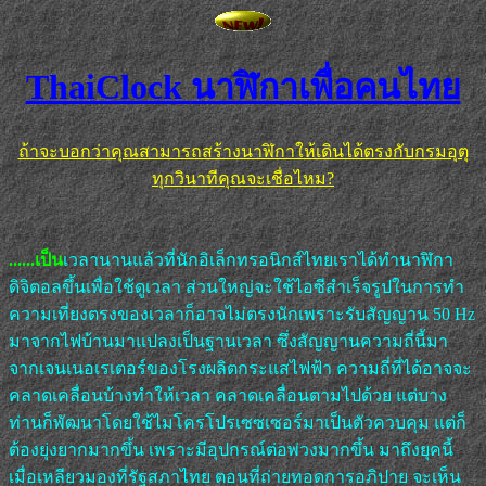
ThaiClock
นาฬิกาเพื่อคนไทย
ถ้าจะบอกว่าคุณสามารถสร้างนาฬิกาให้เดินได้ตรงกับกรมอุตุ
ทุกวินาทีคุณจะเชื่อไหม?
......เป็น
เวลานานแล้วที่นักอิเล็กทรอนิกส์ไทยเราได้ทำนาฬิกา
ดิจิตอลขึ้นเพื่อใช้ดูเวลา ส่วนใหญ่จะใช้ไอซีสำเร็จรูปในการทำ
ความเที่ยงตรงของเวลาก็อาจไม่ตรงนักเพราะรับสัญญาน 50 Hz
มาจากไฟบ้านมาแปลงเป็นฐานเวลา ซึ่งสัญญานความถี่นี้มา
จากเจนเนอเรเตอร์ของโรงผลิตกระแสไฟฟ้า ความถี่ที่ได้อาจจะ
คลาดเคลื่อนบ้างทำให้เวลา คลาดเคลื่อนตามไปด้วย แต่บาง
ท่านก็พัฒนาโดยใช้ไมโครโปรเซซเซอร์มาเป็นตัวควบคุม แต่ก็
ต้องยุ่งยากมากขึ้น เพราะมีอุปกรณ์ต่อพ่วงมากขึ้น มาถึงยุคนี้
เมื่อเหลียวมองที่รัฐสภาไทย ตอนที่ถ่ายทอดการอภิปาย จะเห็น