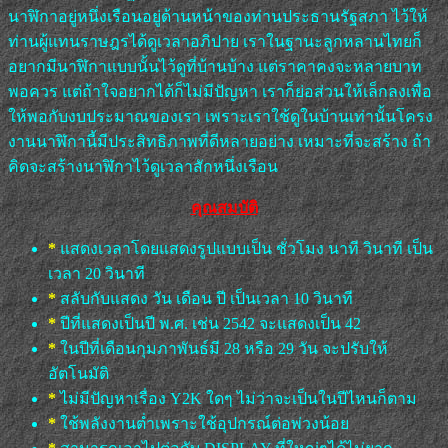
นาฬิกาอยู่หนึ่งเรือนอยู่ด้านหน้าของท่านประธานรัฐสภา ไว้ให้
ท่านผู้แทนราษฎรได้ดูเวลาอภิปาย เราในฐานะลูกหลานไทยก็
อยากมีนาฬิกาแบบนั้นไว้ดูที่บ้านบ้าง แต่ราคาคงจะหลายบาท
พอควร แต่ถ้าใจอยากได้ก็ไม่มีปัญหา เราก็ย่อส่วนให้เล็กลงเพื่อ
ให้พอกับงบประมาณของเรา เพราะเราใช้ดูในบ้านเท่านั้นโครง
งานนาฬิกานี้มีประสิทธิภาพที่ดีหลายอย่าง เหมาะที่จะสร้าง ถ้า
คิดจะสร้างนาฬิกาไว้ดูเวลาสักหนึ่งเรือน
คุณสมบัติ
*
แสดงเวลาโดยแสดงรูปแบบเป็น ชั่วโมง นาที วินาที เป็น
เวลา 20 วินาที
*
สลับกับแสดง วัน เดือน ปี เป็นเวลา 10 วินาที
*
ปีที่แสดงเป็นปี พ.ศ. เช่น 2542 จะแสดงเป็น 42
*
ในปีที่เดือนกุมภาพันธ์มี 28 หรือ 29 วัน จะปรับให้
อัตโนมัติ
*
ไม่มีปัญหาเรื่อง Y2K ใดๆ ไม่ว่าจะเป็นในปีไหนก็ตาม
*
ใช้พลังงานต่ำเพราะใช้อุปกรณ์ต่อพ่วงน้อย