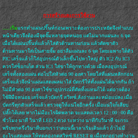
การสร้างและการใช้งาน
......เริ่ม
แรกทำแผ่นปริ๊นท์ก่อนเพราะต้องการประหยัดจึงทำแบบ
หน้าเดียวจึงต้องมีจุดจั๊มหลายจุดหน่อย แต่ไม่มากแผ่นละ 6 จุด
เมื่อได้แผ่นปริ๊นท์แล้วก็ใส่ตัวต้านทานก่อน แล้วตัดขาตัว
ต้านทานมาใส่เป็นสายจั๊ม อย่าลืมแผ่นละ 6 จุด โดยเฉพาะใต้ตัว
PIC เสร็จแล้วก็ใส่อุปกรณ์ตัวเล็กขึ้นไปหาใหญ่ ตัว IC2 กับ IC3
ควรใส่ซ็อกเก็ต ส่วน IC1 ใส่ขาให้ถูกทางด้วย เมื่อลงอุปกรณ์
เสร็จทั้งสองแผ่น ต่อไปใส่หัวต่อ 90 องศา โดยใส่ที่แผ่นหลักก่อน
เสร็จแล้วจึงนำแผ่นแสดงผลมาใส่ บัดกรีให้ทั้งแผ่นได้ฉากกัน ถ้า
ไม่มีหัวต่อ 90 องศาใช้ขาอุปกรณ์ที่ตัดทิ้งแทนก็ได้ แต่อาจต้อง
ใช้ฝีมือหน่อย เสร็จแล้วบัดกรี สวิทช์,ลังถ่านและหม้อแปลง เมื่อ
บัดกรีทุกตัวเสร็จแล้ว ตรวจดูให้แน่ใจอีกครั้ง เมื่อแน่ใจก็เสียบ
ปลั๊กได้เลย หากไม่มีอะไรผิดพลาด จะแสดงเวลา 12 : 00 : 00 คือ
ชั่วโมง นาที วินาที LED 2 ดวง ระหว่าง นาทีกับวินาที จะกระ
พริบทุกครึ่งวินาทีบอกเราว่าตอนนี้เวลาเริ่มเดินแล้ว ถ้าไม่มี
อะไรแสดงผล ให้ทดลองกดสวิทช์ RESET ดู เมื่อทุกอย่างทำงาน