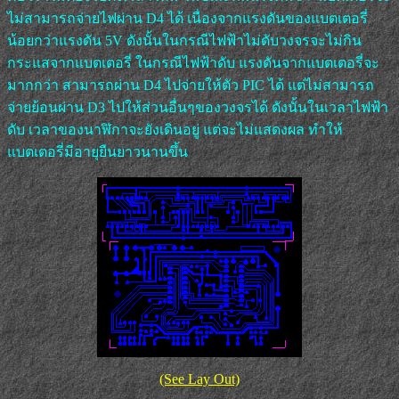
ไม่สามารถจ่ายไฟผ่าน D4 ได้ เนื่องจากแรงดันของแบตเตอรี่
น้อยกว่าแรงดัน 5V ดังนั้นในกรณีไฟฟ้าไม่ดับวงจรจะไม่กิน
กระแสจากแบตเตอรี่ ในกรณีไฟฟ้าดับ แรงดันจากแบตเตอรี่จะ
มากกว่า สามารถผ่าน D4 ไปจ่ายให้ตัว PIC ได้ แต่ไม่สามารถ
จ่ายย้อนผ่าน D3 ไปให้ส่วนอื่นๆของวงจรได้ ดังนั้นในเวลาไฟฟ้า
ดับ เวลาของนาฬิกาจะยังเดินอยู่ แต่จะไม่แสดงผล ทำให้
แบตเตอรี่มีอายุยืนยาวนานขึ้น
(See Lay Out)