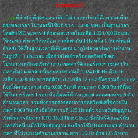
ส่วนซอฟแวร์
......จุด
ที่สำคัญที่สุดของนาฬิกาไม่ว่าแบบไหนก็คือความเที่ยง
ตรงของเวลา ในวงจรนี้ใช้แร่ XTAL 4.096 MHz เป็นฐานเวลา
โดยตัว PIC จะหาร 4 ด้วยวงจรภายในเหลือ 1,024,000 Hz และ
ใช้ซอฟแวร์หารให้เหลือความถี่เท่ากับ 1 Hz หรือ 1 วินาทีพอดี
สำหรับใช้เป็นฐานเวลาที่เที่ยงตรง มาดูโฟลวชาร์ตการทำงาน
ในรูปที่ 1-3 ประกอบ เมื่อจ่ายไฟเข้าหรือกดสวิทช์รีเซต
โปรแกรมหลักจะเริ่มทำงาน เซตค่ารีจีสเตอร์ต่างๆ เช่นค่าวัน
เวลาเริ่มต้น ต่อจากนั้นจะหารความถี่ 1,024,000 Hz ด้วย 16
เหลือ 64,000 Hz หารต่อด้วย 512 เหลือ 125 Hz ซึ่งความถี่ 125 Hz
นี้จะได้คาบเวลาเท่ากับ 0.008 วินาที คาบเวลา 0.008 วินาทีนี้จะ
ใช้ในการรีเฟซ 1 รอบ คือตั้งแต่ให้ 7-segment แสดงผลครบ 6 ตัว,
คำนวนเวลา, รวมทั้งการตรวจสอบการกดสวิทช์เสร็จภายใน
เวลา 0.008 วินาที เมื่อได้ความถี่ 125 Hz แล้ว จะรอรับสัญญาน
เริ่มต้นการนับจาก RTC (Real Time Clock) ซึ่งเป็นรีจีสเตอร์นับ
เวลาตัวหนึ่ง เมื่อได้รับสัญญาน จะเรียกใช้โปรแกรมย่อยคำนวน
เวลา ที่โปรแกรมคำนวนเวลาจะหาร 125 Hz ด้วย 125 ถ้าหาร