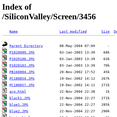
Index of
/SiliconValley/Screen/3456
Name
Last modified
Size
D
Parent Directory
P1020099.JPG
P1020100.JPG
P1020103.JPG
PB160004.JPG
PC180054.JPG
PC180057.JPG
acg.html
black1.JPG
blue1.JPG
blue2.JPG