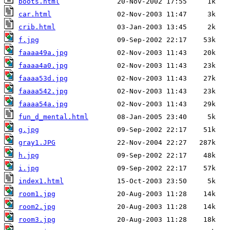
boots.html
car.html
crib.html
f.jpg
faaaa49a.jpg
faaaa4a0.jpg
faaaa53d.jpg
faaaa542.jpg
faaaa54a.jpg
fun_d_mental.html
g.jpg
gray1.JPG
h.jpg
i.jpg
index1.html
room1.jpg
room2.jpg
room3.jpg