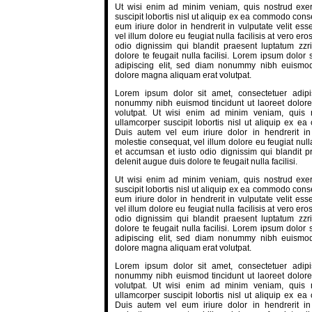
Ut wisi enim ad minim veniam, quis nostrud exerc
suscipit lobortis nisl ut aliquip ex ea commodo con
eum iriure dolor in hendrerit in vulputate velit es
vel illum dolore eu feugiat nulla facilisis at vero er
odio dignissim qui blandit praesent luptatum zzr
dolore te feugait nulla facilisi. Lorem ipsum dolor 
adipiscing elit, sed diam nonummy nibh euismod 
dolore magna aliquam erat volutpat.
Lorem ipsum dolor sit amet, consectetuer adipi
nonummy nibh euismod tincidunt ut laoreet dolor
volutpat. Ut wisi enim ad minim veniam, quis n
ullamcorper suscipit lobortis nisl ut aliquip ex 
Duis autem vel eum iriure dolor in hendrerit in 
molestie consequat, vel illum dolore eu feugiat nulla
et accumsan et iusto odio dignissim qui blandit pr
delenit augue duis dolore te feugait nulla facilisi.
Ut wisi enim ad minim veniam, quis nostrud exerc
suscipit lobortis nisl ut aliquip ex ea commodo con
eum iriure dolor in hendrerit in vulputate velit es
vel illum dolore eu feugiat nulla facilisis at vero er
odio dignissim qui blandit praesent luptatum zzr
dolore te feugait nulla facilisi. Lorem ipsum dolor 
adipiscing elit, sed diam nonummy nibh euismod 
dolore magna aliquam erat volutpat.
Lorem ipsum dolor sit amet, consectetuer adipi
nonummy nibh euismod tincidunt ut laoreet dolor
volutpat. Ut wisi enim ad minim veniam, quis n
ullamcorper suscipit lobortis nisl ut aliquip ex 
Duis autem vel eum iriure dolor in hendrerit in 