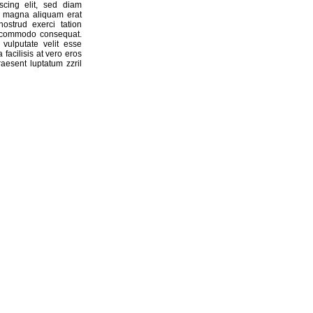
scing elit, sed diam
e magna aliquam erat
ostrud exerci tation
ea commodo consequat.
vulputate velit esse
 facilisis at vero eros
aesent luptatum zzril