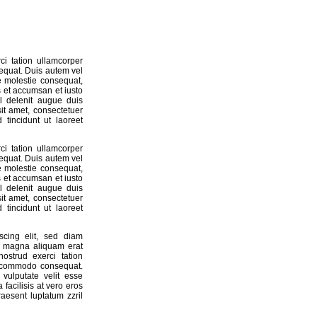
i tation ullamcorper
sequat. Duis autem vel
se molestie consequat,
os et accumsan et iusto
il delenit augue duis
sit amet, consectetuer
tincidunt ut laoreet
i tation ullamcorper
sequat. Duis autem vel
se molestie consequat,
os et accumsan et iusto
il delenit augue duis
sit amet, consectetuer
tincidunt ut laoreet
scing elit, sed diam
e magna aliquam erat
ostrud exerci tation
ea commodo consequat.
vulputate velit esse
 facilisis at vero eros
aesent luptatum zzril