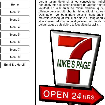
Lorem ipsum dolor sit amet, consectetuer adipi
Home
nonummy nibh euismod tincidunt ut laoreet dolor
volutpat. Ut wisi enim ad minim veniam, quis n
ullamcorper suscipit lobortis nisl ut aliquip ex 
Menu 2
Duis autem vel eum iriure dolor in hendrerit in 
molestie consequat, vel illum dolore eu feugiat nulla
Menu 3
et accumsan et iusto odio dignissim qui blandit pr
delenit augue duis dolore te feugait nulla facilisi.
Menu 4
Menu 5
Menu 6
Menu 7
Menu 8
Email Me Here!!!