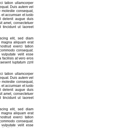
i tation ullamcorper
sequat. Duis autem vel
se molestie consequat,
os et accumsan et iusto
il delenit augue duis
sit amet, consectetuer
tincidunt ut laoreet
scing elit, sed diam
e magna aliquam erat
ostrud exerci tation
ea commodo consequat.
vulputate velit esse
 facilisis at vero eros
aesent luptatum zzril
i tation ullamcorper
sequat. Duis autem vel
se molestie consequat,
os et accumsan et iusto
il delenit augue duis
sit amet, consectetuer
tincidunt ut laoreet
scing elit, sed diam
e magna aliquam erat
ostrud exerci tation
ea commodo consequat.
vulputate velit esse