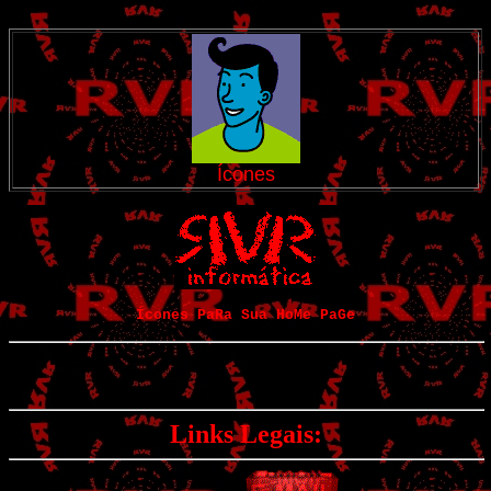
Ícones
Ícones PaRa Sua HoMe PaGe
Links Legais: