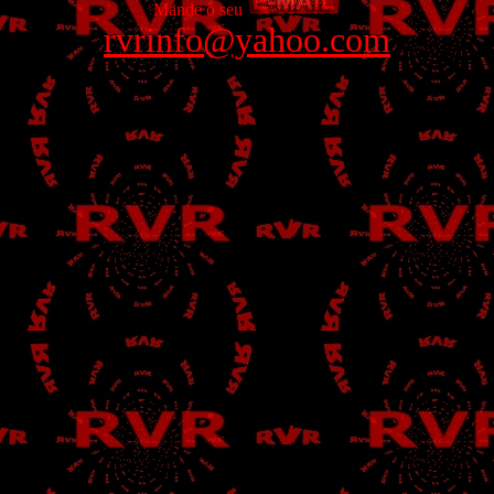
Mande o seu
rvrinfo@yahoo.com