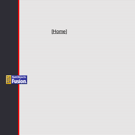
[
Home
]