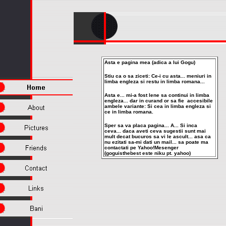
Asta e pagina mea (adica a lui Gogu)
Stiu ca o sa ziceti: Ce-i cu asta... meniuri in
limba engleza si restu in limba romana...
Asta e... mi-a fost lene sa continui in limba
engleza... dar in curand or sa fie accesibile
ambele variante: Si cea in limba engleza si
ce in limba romana.
Sper sa va placa pagina... A... Si inca
ceva... daca aveti ceva sugestii sunt mai
mult decat bucuros sa vi le ascult... asa ca
nu ezitati sa-mi dati un mail... sa poate ma
contactati pe Yahoo!Mesenger
(goguisthebest este niku pt. yahoo)