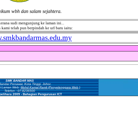
ikum wbh dan salam sejahtera.
erana sudi mengunjung ke laman ini...
ami telah pun berpindah ke url baru iaitu:
w.smkbandarmas.edu.my
SMK BANDAR MAS
Bandar Penawar, Kota Tinggi, Johor.
i Laman Web:
Mohd Kamal Ramli
(Penyelenggara Web )
Telefon : 07-8236500
pelihara 2009 - Bahagian Pengurusan ICT