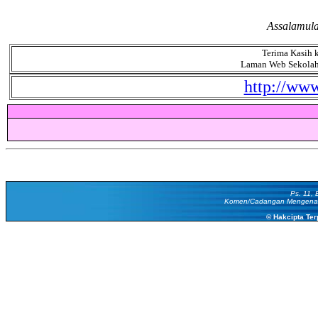
Assalamula
Terima Kasih k
Laman Web Sekolah k
http://ww
Ps. 11, 
Komen/Cadangan Mengena
© Hakcipta Ter