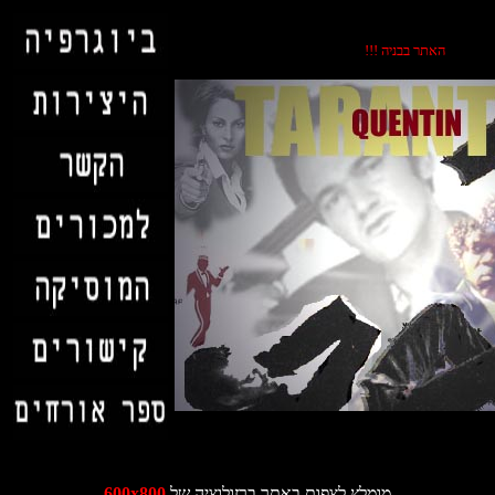
האתר בבניה !!!
לש היצולוזרב רתאב תופצל ץלמומ
600x800